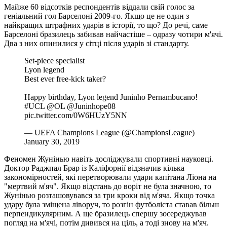
Майже 60 відсотків респондентів віддали свій голос за
геніальний гол Барселоні 2009-го. Якщо це не один з
найкращих штрафних ударів в історії, то що? До речі, саме
Барселоні бразилець забивав найчастіше – одразу чотири м'ячі.
Два з них опинилися у сітці після ударів зі стандарту.
Set-piece specialist ️
Lyon legend ️
Best ever free-kick taker?
Happy birthday, Lyon legend Juninho Pernambucano!
#UCL @OL @Juninhope08
pic.twitter.com/0W6HUzY5NN
— UEFA Champions League (@ChampionsLeague)
January 30, 2019
Феномен Жунінью навіть досліджували спортивні науковці.
Доктор Раджпал Брар із Каліфорнії відзначив кілька
закономірностей, які перетворювали удари капітана Ліона на
"мертвий м'яч". Якщо відстань до воріт не була значною, то
Жунінью розташовувався за три кроки від м'яча. Якщо точка
удару була зміщена ліворуч, то розгін футболіста ставав більш
перпендикулярним. А ще бразилець спершу зосереджував
погляд на м'ячі, потім дивився на ціль, а тоді знову на м'яч.