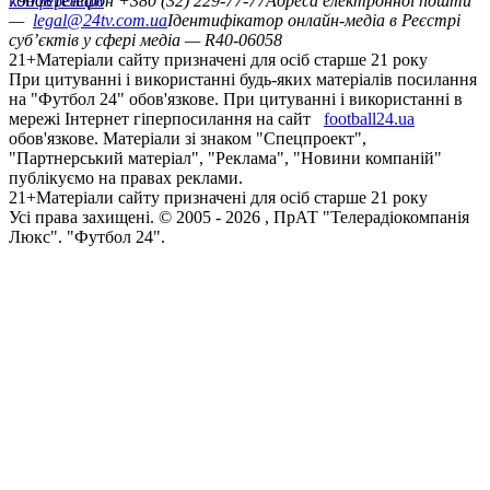
конференцій
79008
Телефон +380 (32) 229-77-77
Адреса електронної пошти
—
legal@24tv.com.ua
Ідентифікатор онлайн-медіа в Реєстрі
суб’єктів у сфері медіа — R40-06058
21+
Матеріали сайту призначені для осіб старше 21 року
При цитуванні і використанні будь-яких матеріалів посилання
на "Футбол 24" обов'язкове. При цитуванні і використанні в
мережі Інтернет гіперпосилання на сайт
football24.ua
обов'язкове. Матеріали зі знаком "Спецпроект",
"Партнерський матеріал", "Реклама", "Новини компаній"
публікуємо на правах реклами.
21+
Матеріали сайту призначені для осіб старше 21 року
Усi права захищенi. © 2005 -
2026
, ПрАТ "Телерадіокомпанія
Люкс". "Футбол 24".