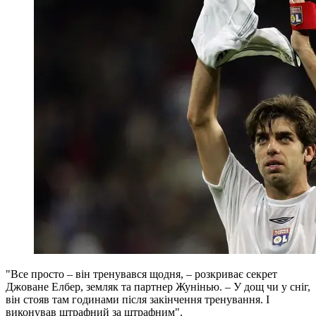
"Все просто – він тренувався щодня, – розкриває секрет
Джоване Елбер, земляк та партнер Жунінью. – У дощ чи у сніг,
він стояв там годинами після закінчення тренування. І
виконував штрафний за штрафним".