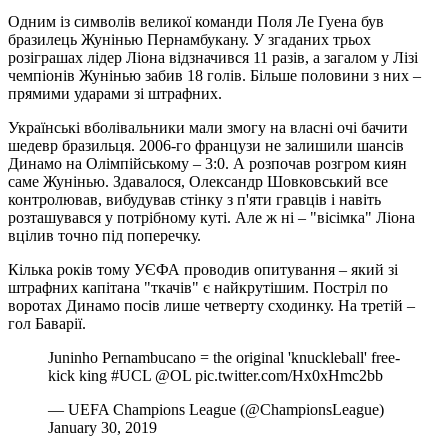
Одним із символів великої команди Поля Ле Гуена був
бразилець Жунінью Пернамбукану. У згаданих трьох
розіграшах лідер Ліона відзначився 11 разів, а загалом у Лізі
чемпіонів Жунінью забив 18 голів. Більше половини з них –
прямими ударами зі штрафних.
Українські вболівальники мали змогу на власні очі бачити
шедевр бразильця. 2006-го французи не залишили шансів
Динамо на Олімпійському – 3:0. А розпочав розгром киян
саме Жунінью. Здавалося, Олександр Шовковський все
контролював, вибудував стінку з п'яти гравців і навіть
розташувався у потрібному куті. Але ж ні – "вісімка" Ліона
вцілив точно під поперечку.
Кілька років тому УЄФА проводив опитування – який зі
штрафних капітана "ткачів" є найкрутішим. Постріл по
воротах Динамо посів лише четверту сходинку. На третій –
гол Баварії.
Juninho Pernambucano = the original 'knuckleball' free-
kick king #UCL @OL pic.twitter.com/Hx0xHmc2bb
— UEFA Champions League (@ChampionsLeague)
January 30, 2019