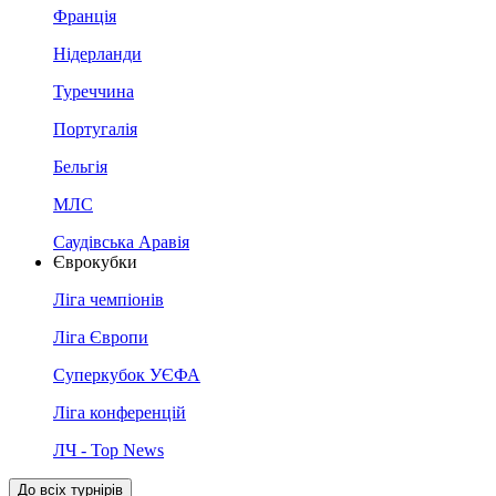
Франція
Нідерланди
Туреччина
Португалія
Бельгія
МЛС
Саудівська Аравія
Єврокубки
Ліга чемпіонів
Ліга Європи
Суперкубок УЄФА
Ліга конференцій
ЛЧ - Top News
До всіх турнірів