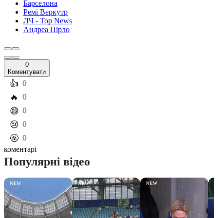
Барселона
Ремі Веркутр
ЛЧ - Top News
Андреа Пірло
0
Коментувати
️👍
0
️🔥
0
️😄
0
️😢
0
️🤬
0
коментарі