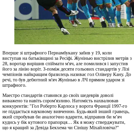
Вперше зі штрафного Пернамбукану забив у 19, коли
виступав на батьківщині за Ресіфі. Жунінью вистрілив метрів з
28, воротар вирішив спіймати м'яч, але помилився і запустив
його за лінію воріт. З-поміж десяти гольових стандартів у Лізі
чемпіонів найкращим бразилець називає гол Оліверу Кану. До
речі, то був дебютний м'яч Жунінью в ЛЧ прямим ударом зі
штрафного.
Маестро стандартів ставився до своїх шедеврів доволі
виважено та навіть сором'язливо. Натомість нахвалював
конкурентів: "Гол Роберто Карлоса у ворота Франції 1997-го
не піддається науковому вивченню. Будь-який інший гравець,
який спробував би аналогічно вдарити, відправив би м’яч
кудись у бік кутового прапорця… Як я можу стверджувати,
що я кращий за Девіда Бекхема чи Сінішу Міхайловіча?"