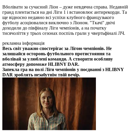
Вболівати за сучасний Ліон – дуже невдячна справа. Недавній
гранд плентається на дні Ліги 1 і встановлює антирекорди. Та
ще відносно недавно всі успіхи клубного французького
футболу асоціювалися виключно з Ліоном. "Ткачі" двічі
доходили до півфіналу Ліги чемпіонів, а на початку
тисячоліття у трьох сезонах поспіль грали у чвертьфіналі ЛЧ.
рекламна інформація
Весь світ уважно спостерігає за Лігою чемпіонів. Не
залишайся осторонь футбольного протистояння та
вболівай за улюблені команди. А створити особливу
атмосферу допоможе HLIBNY DAR.
Запекла гра на полі Ліги чемпіонів у поєднанні з HLIBNY
DAR зроблять незабутнім твій вечір.