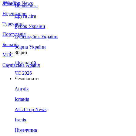
Франція
ЛЧ - Top News
Перша ліга
Нідерланди
Друга ліга
Туреччина
Кубок України
Португалія
Суперкубок України
Бельгія
Збірна України
Збірні
МЛС
Ліга націй
Саудівська Аравія
ЧС 2026
Чемпіонати
Англія
Іспанія
АПЛ Top News
Італія
Німеччина