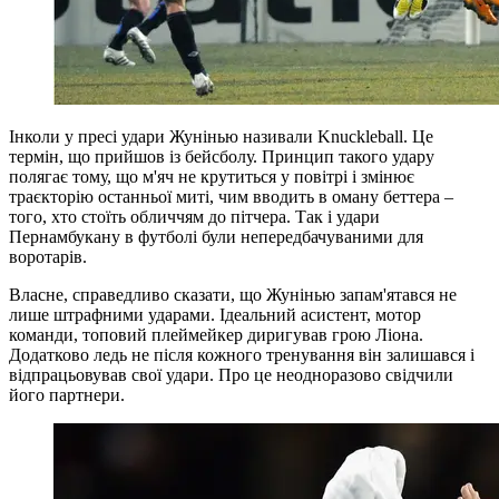
Інколи у пресі удари Жунінью називали Knuckleball. Це
термін, що прийшов із бейсболу. Принцип такого удару
полягає тому, що м'яч не крутиться у повітрі і змінює
траєкторію останньої миті, чим вводить в оману беттера –
того, хто стоїть обличчям до пітчера. Так і удари
Пернамбукану в футболі були непередбачуваними для
воротарів.
Власне, справедливо сказати, що Жунінью запам'ятався не
лише штрафними ударами. Ідеальний асистент, мотор
команди, топовий плеймейкер диригував грою Ліона.
Додатково ледь не після кожного тренування він залишався і
відпрацьовував свої удари. Про це неодноразово свідчили
його партнери.