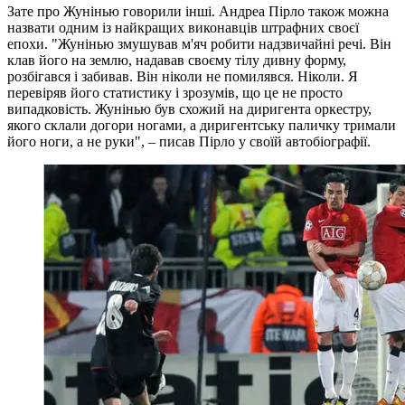
Зате про Жунінью говорили інші. Андреа Пірло також можна
назвати одним із найкращих виконавців штрафних своєї
епохи. "Жунінью змушував м'яч робити надзвичайні речі. Він
клав його на землю, надавав своєму тілу дивну форму,
розбігався і забивав. Він ніколи не помилявся. Ніколи. Я
перевіряв його статистику і зрозумів, що це не просто
випадковість. Жунінью був схожий на диригента оркестру,
якого склали догори ногами, а диригентську паличку тримали
його ноги, а не руки", – писав Пірло у своїй автобіографії.