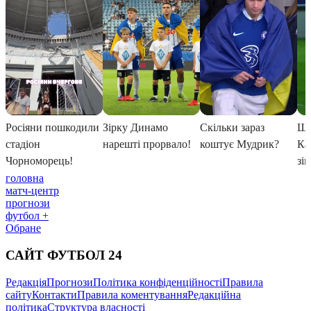
головна
матч-центр
прогнози
футбол +
Обране
САЙТ ФУТБОЛ 24
Редакція
Прогнози
Політика конфіденційності
Правила
сайту
Контакти
Правила коментування
Редакційна
політика
Структура власності