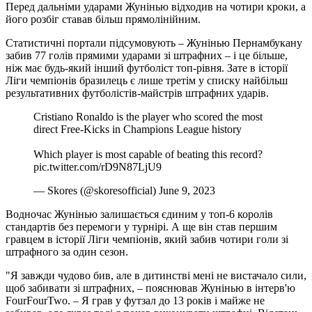
Перед дальніми ударами Жунінью відходив на чотири кроки, а
його розбіг ставав більш прямолінійним.
Статистичні портали підсумовують – Жунінью Пернамбукану
забив 77 голів прямими ударами зі штрафних – і це більше,
ніж має будь-який інший футболіст топ-рівня. Зате в історії
Ліги чемпіонів бразилець є лише третім у списку найбільш
результативних футболістів-майстрів штрафних ударів.
Cristiano Ronaldo is the player who scored the most
direct Free-Kicks in Champions League history ️
Which player is most capable of beating this record?
pic.twitter.com/rD9N87LjU9
— Skores (@skoresofficial) June 9, 2023
Водночас Жунінью залишається єдиним у топ-6 королів
стандартів без перемоги у турнірі. А ще він став першим
гравцем в історії Ліги чемпіонів, який забив чотири голи зі
штрафного за один сезон.
"Я завжди чудово бив, але в дитинстві мені не вистачало сили,
щоб забивати зі штрафних, – пояснював Жунінью в інтерв'ю
FourFourTwo. – Я грав у футзал до 13 років і майже не