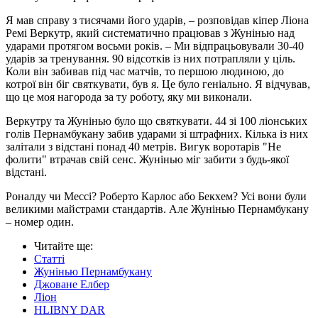
Я мав справу з тисячами його ударів, – розповідав кіпер Ліона
Ремі Веркутр, який систематично працював з Жунінью над
ударами протягом восьми років. – Ми відпрацьовували 30-40
ударів за тренування. 90 відсотків із них потрапляли у ціль.
Коли він забивав під час матчів, то першою людиною, до
котрої він біг святкувати, був я. Це було геніально. Я відчував,
що це моя нагорода за ту роботу, яку ми виконали.
Веркутру та Жунінью було що святкувати. 44 зі 100 ліонських
голів Пернамбукану забив ударами зі штрафних. Кілька із них
залітали з відстані понад 40 метрів. Вигук воротарів "Не
фолити" втрачав свій сенс. Жунінью міг забити з будь-якої
відстані.
Роналду чи Мессі? Роберто Карлос або Бекхем? Усі вони були
великими майстрами стандартів. Але Жунінью Пернамбукану
– номер один.
Читайте ще
:
Статті
Жунінью Пернамбукану
Джоване Елбер
Ліон
HLIBNY DAR