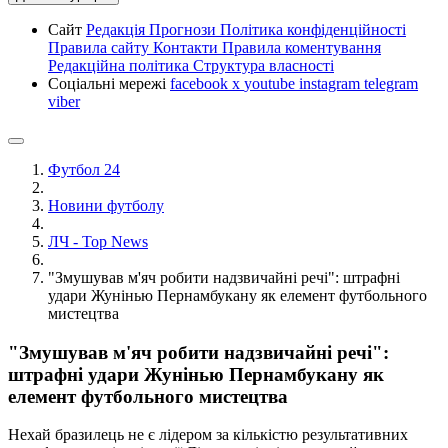
Сайт
Редакція
Прогнози
Політика конфіденційності
Правила сайту
Контакти
Правила коментування
Редакційна політика
Структура власності
Соціальні мережі
facebook
x
youtube
instagram
telegram
viber
Футбол 24
Новини футболу
ЛЧ - Top News
"Змушував м'яч робити надзвичайні речі": штрафні
удари Жунінью Пернамбукану як елемент футбольного
мистецтва
"Змушував м'яч робити надзвичайні речі":
штрафні удари Жунінью Пернамбукану як
елемент футбольного мистецтва
Нехай бразилець не є лідером за кількістю результативних