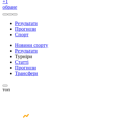
+
1
обране
Результати
Прогнози
Спорт
Новини спорту
Результати
Турніри
Статті
Прогнози
Трансфери
топ