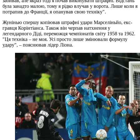
забивав, але якраз тоді я почав виконувати штрафні. Відстань
була занадто малою, тому я рідко влучав у ворота. Лише коли я
потрапив до Франції, я опанував свою техніку".
Жунінью спершу копіював штрафні удари Марселіньйо, екс-
гравця Корінтіанса. Також він черпав натхнення у
легендарного Діді, переможця чемпіонатів світу 1958 та 1962.
"Ця техніка – не моя. Усі просто лише змінювали формулу
удару", – пояснював лідер Ліона.