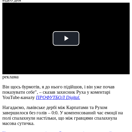
Play
Video
реклама
Він щось бурмотів, я до нього підійшов, і він уже почав
показувати себе", – сказав захисник Руха у коментарі
YouTube-каналу
ПРОФУТБОЛ Digital.
Нагадаємо, львівське дербі між Карпатами та Рухом
завершилося без голів – 0:0. У компенсований час емоції на
полі спалахнули настільки, що між гравцями спалахнула
масова сутичка.