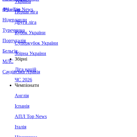
Україна
Франція
ЛЧ - Top News
Перша ліга
Нідерланди
Друга ліга
Туреччина
Кубок України
Португалія
Суперкубок України
Бельгія
Збірна України
Збірні
МЛС
Ліга націй
Саудівська Аравія
ЧС 2026
Чемпіонати
Англія
Іспанія
АПЛ Top News
Італія