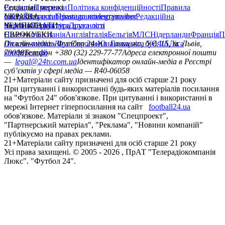
Редакція
Соціальні мережі
Прогнози
Політика конфіденційності
Правила
сайту
facebook
УКРАЇНА
Контакти
x
youtube
Правила коментування
instagram
telegram
viber
Редакційна
політика
Україна
ЧЕМПІОНАТИ
Перша ліга
Структура власності
Друга ліга
Німеччина
ЄВРОКУБКИ
Іспанія
Англія
Італія
Бельгія
МЛС
Нідерланди
Франція
П
Ліга чемпіонів
Онлайн-медіа «Футбол 24»
Ліга Європи
Юнацька ліга УЄФА
пл. Галицька, буд. 15, м. Львів,
Ліга
конференцій
79008
Телефон +380 (32) 229-77-77
Адреса електронної пошти
—
legal@24tv.com.ua
Ідентифікатор онлайн-медіа в Реєстрі
суб’єктів у сфері медіа — R40-06058
21+
Матеріали сайту призначені для осіб старше 21 року
При цитуванні і використанні будь-яких матеріалів посилання
на "Футбол 24" обов'язкове. При цитуванні і використанні в
мережі Інтернет гіперпосилання на сайт
football24.ua
обов'язкове. Матеріали зі знаком "Спецпроект",
"Партнерський матеріал", "Реклама", "Новини компаній"
публікуємо на правах реклами.
21+
Матеріали сайту призначені для осіб старше 21 року
Усi права захищенi. © 2005 -
2026
, ПрАТ "Телерадіокомпанія
Люкс". "Футбол 24".