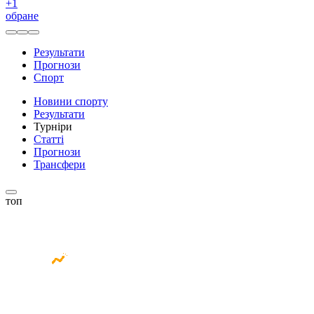
+
1
обране
Результати
Прогнози
Спорт
Новини спорту
Результати
Турніри
Статті
Прогнози
Трансфери
топ