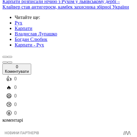
Карпати розписали нічию з Рухом у львівському дербі –
Клайвер став антигероєм, камбек захисника збірної України
Читайте ще
:
Рух
Карпати
Владислав Лупашко
Богдан Слюбик
Карпати - Рух
0
Коментувати
️👍
0
️🔥
0
️😄
0
️😢
0
️🤬
0
коментарі