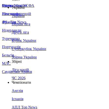
Збірна України
Італія
Суперкубок УЄФА
Україна
Німеччина
Ліга конференцій
Україна
Франція
ЛЧ - Top News
Перша ліга
Нідерланди
Друга ліга
Туреччина
Кубок України
Португалія
Суперкубок України
Бельгія
Збірна України
Збірні
МЛС
Ліга націй
Саудівська Аравія
ЧС 2026
Чемпіонати
Англія
Іспанія
АПЛ Top News