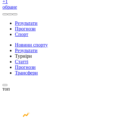
+
1
обране
Результати
Прогнози
Спорт
Новини спорту
Результати
Турніри
Статті
Прогнози
Трансфери
топ