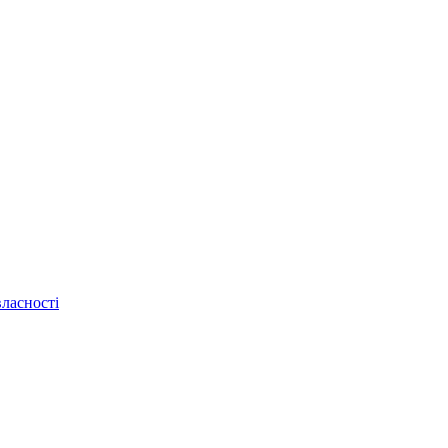
ласності