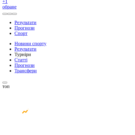
+
1
обране
Результати
Прогнози
Спорт
Новини спорту
Результати
Турніри
Статті
Прогнози
Трансфери
топ