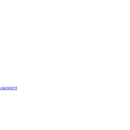
ласності