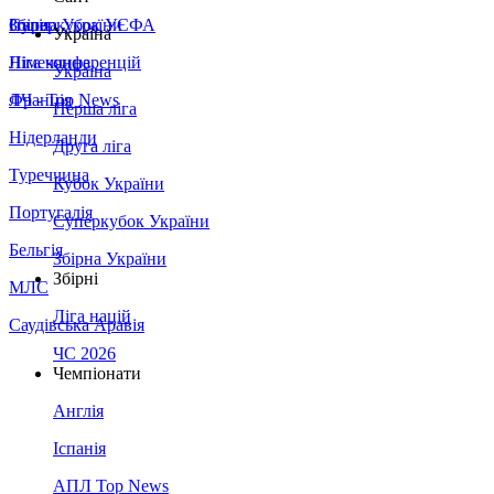
Збірна України
Італія
Суперкубок УЄФА
Україна
Німеччина
Ліга конференцій
Україна
Франція
ЛЧ - Top News
Перша ліга
Нідерланди
Друга ліга
Туреччина
Кубок України
Португалія
Суперкубок України
Бельгія
Збірна України
Збірні
МЛС
Ліга націй
Саудівська Аравія
ЧС 2026
Чемпіонати
Англія
Іспанія
АПЛ Top News