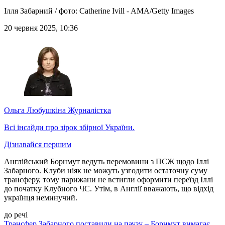
Ілля Забарний / фото: Catherine Ivill - AMA/Getty Images
20 червня 2025, 10:36
Ольга Любушкіна
Журналістка
Всі інсайди про зірок збірної України.
Дізнавайся першим
Англійський Борнмут ведуть перемовини з ПСЖ щодо Іллі
Забарного. Клуби ніяк не можуть узгодити остаточну суму
трансферу, тому парижани не встигли оформити переїзд Іллі
до початку Клубного ЧС. Утім, в Англії вважають, що відхід
українця неминучий.
до речі
Трансфер Забарного поставили на паузу – Борнмут вимагає