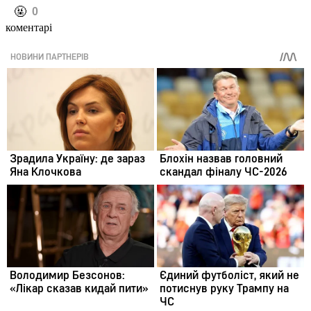
️🤬
0
коментарі