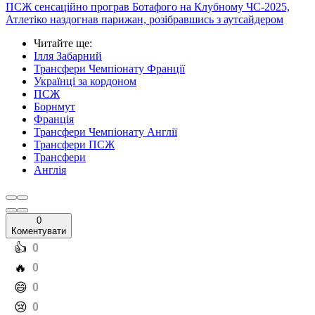
ПСЖ сенсаційно програв Ботафого на Клубному ЧС-2025,
Атлетіко наздогнав парижан, розібравшись з аутсайдером
Читайте ще
:
Ілля Забарний
Трансфери Чемпіонату Франції
Українці за кордоном
ПСЖ
Борнмут
Франція
Трансфери Чемпіонату Англії
Трансфери ПСЖ
Трансфери
Англія
0
Коментувати
️👍
0
️🔥
0
️😄
0
️😢
0