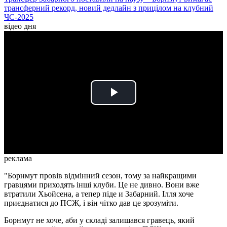
трансферний рекорд, новий дедлайн з прицілом на клубний
ЧС-2025
відео дня
Play
Video
реклама
"Борнмут провів відмінний сезон, тому за найкращими
гравцями приходять інші клуби. Це не дивно. Вони вже
втратили Хьойсена, а тепер піде и Забарний. Ілля хоче
приєднатися до ПСЖ, і він чітко дав це зрозуміти.
Борнмут не хоче, аби у складі залишався гравець, який