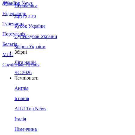
Франція
ЛЧ - Top News
Перша ліга
Нідерланди
Друга ліга
Туреччина
Кубок України
Португалія
Суперкубок України
Бельгія
Збірна України
Збірні
МЛС
Ліга націй
Саудівська Аравія
ЧС 2026
Чемпіонати
Англія
Іспанія
АПЛ Top News
Італія
Німеччина