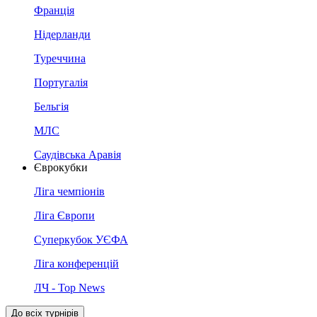
Франція
Нідерланди
Туреччина
Португалія
Бельгія
МЛС
Саудівська Аравія
Єврокубки
Ліга чемпіонів
Ліга Європи
Суперкубок УЄФА
Ліга конференцій
ЛЧ - Top News
До всіх турнірів