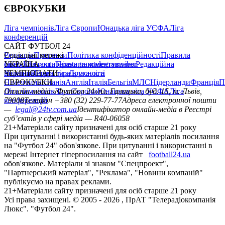
ЄВРОКУБКИ
Ліга чемпіонів
Ліга Європи
Юнацька ліга УЄФА
Ліга
конференцій
САЙТ ФУТБОЛ 24
Редакція
Соціальні мережі
Прогнози
Політика конфіденційності
Правила
сайту
facebook
УКРАЇНА
Контакти
x
youtube
Правила коментування
instagram
telegram
viber
Редакційна
політика
Україна
ЧЕМПІОНАТИ
Перша ліга
Структура власності
Друга ліга
Німеччина
ЄВРОКУБКИ
Іспанія
Англія
Італія
Бельгія
МЛС
Нідерланди
Франція
П
Ліга чемпіонів
Онлайн-медіа «Футбол 24»
Ліга Європи
Юнацька ліга УЄФА
пл. Галицька, буд. 15, м. Львів,
Ліга
конференцій
79008
Телефон +380 (32) 229-77-77
Адреса електронної пошти
—
legal@24tv.com.ua
Ідентифікатор онлайн-медіа в Реєстрі
суб’єктів у сфері медіа — R40-06058
21+
Матеріали сайту призначені для осіб старше 21 року
При цитуванні і використанні будь-яких матеріалів посилання
на "Футбол 24" обов'язкове. При цитуванні і використанні в
мережі Інтернет гіперпосилання на сайт
football24.ua
обов'язкове. Матеріали зі знаком "Спецпроект",
"Партнерський матеріал", "Реклама", "Новини компаній"
публікуємо на правах реклами.
21+
Матеріали сайту призначені для осіб старше 21 року
Усi права захищенi. © 2005 -
2026
, ПрАТ "Телерадіокомпанія
Люкс". "Футбол 24".