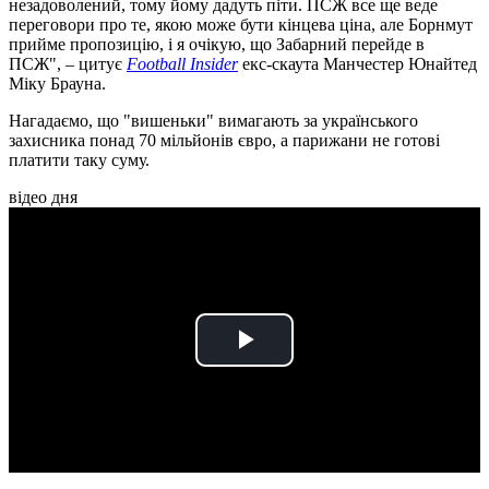
незадоволений, тому йому дадуть піти. ПСЖ все ще веде
переговори про те, якою може бути кінцева ціна, але Борнмут
прийме пропозицію, і я очікую, що Забарний перейде в
ПСЖ", – цитує
Football Insider
екс-скаута Манчестер Юнайтед
Міку Брауна.
Нагадаємо, що "вишеньки" вимагають за українського
захисника понад 70 мільйонів євро, а парижани не готові
платити таку суму.
відео дня
Play
Video