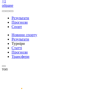
+
1
обране
Результати
Прогнози
Спорт
Новини спорту
Результати
Турніри
Статті
Прогнози
Трансфери
топ