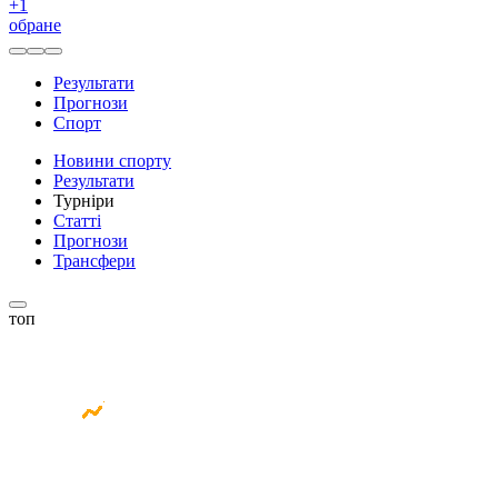
+
1
обране
Результати
Прогнози
Спорт
Новини спорту
Результати
Турніри
Статті
Прогнози
Трансфери
топ