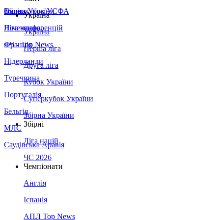
Збірна України
Італія
Суперкубок УЄФА
Україна
Німеччина
Ліга конференцій
Україна
Франція
ЛЧ - Top News
Перша ліга
Нідерланди
Друга ліга
Туреччина
Кубок України
Португалія
Суперкубок України
Бельгія
Збірна України
Збірні
МЛС
Ліга націй
Саудівська Аравія
ЧС 2026
Чемпіонати
Англія
Іспанія
АПЛ Top News