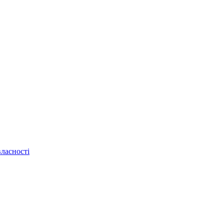
ласності