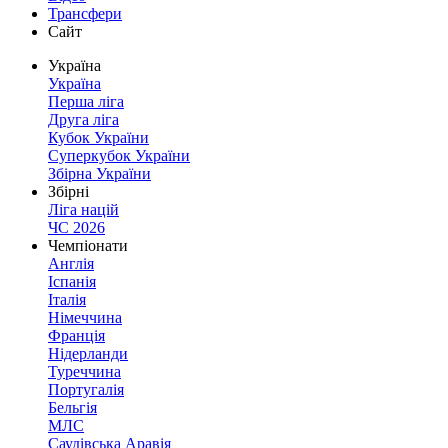
Трансфери
Сайт
Україна
Україна
Перша ліга
Друга ліга
Кубок України
Суперкубок України
Збірна України
Збірні
Ліга націй
ЧС 2026
Чемпіонати
Англія
Іспанія
Італія
Німеччина
Франція
Нідерланди
Туреччина
Португалія
Бельгія
МЛС
Саудівська Аравія