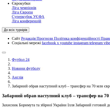
Єврокубки
Ліга чемпіонів
Ліга Європи
Суперкубок УЄФА
Ліга конференцій
До всіх турнірів
Сайт
Редакція
Прогнози
Політика конфіденційності
Прав
Соціальні мережі
facebook
x
youtube
instagram
telegram
vibe
Футбол 24
Новини футболу
Англія
Забарний обрав наступний клуб – трансфер на 70 млн євро
Забарний обрав наступний клуб – трансфер на 70 
Захисник Борнмута та збірної України Ілля Забарний готовий д