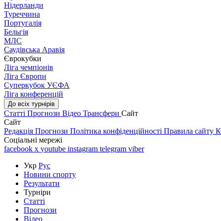
Нідерланди
Туреччина
Португалія
Бельгія
МЛС
Саудівська Аравія
Єврокубки
Ліга чемпіонів
Ліга Європи
Суперкубок УЄФА
Ліга конференцій
До всіх турнірів
Статті
Прогнози
Відео
Трансфери
Сайт
Сайт
Редакція
Прогнози
Політика конфіденційності
Правила сайту
К
Соціальні мережі
facebook
x
youtube
instagram
telegram
viber
Укр
Рус
Новини спорту
Результати
Турніри
Статті
Прогнози
Відео