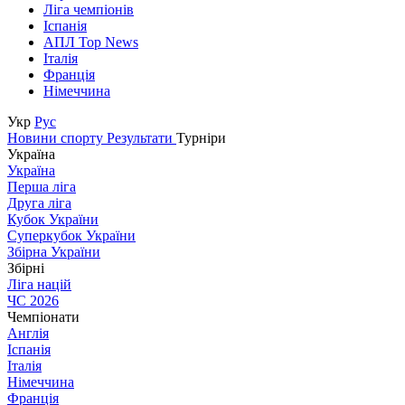
Ліга чемпіонів
Іспанія
АПЛ Top News
Італія
Франція
Німеччина
Укр
Рус
Новини спорту
Результати
Турніри
Україна
Україна
Перша ліга
Друга ліга
Кубок України
Суперкубок України
Збірна України
Збірні
Ліга націй
ЧС 2026
Чемпіонати
Англія
Іспанія
Італія
Німеччина
Франція