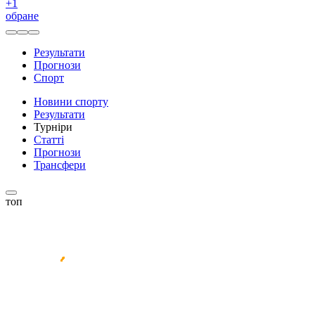
+
1
обране
Результати
Прогнози
Спорт
Новини спорту
Результати
Турніри
Статті
Прогнози
Трансфери
топ