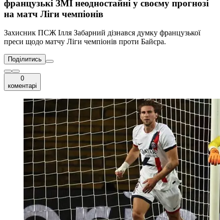
французькі ЗМІ неодностайні у своєму прогнозі
на матч Ліги чемпіонів
Захисник ПСЖ Ілля Забарний дізнався думку французької
преси щодо матчу Ліги чемпіонів проти Байєра.
Поділитись
0
коментарі