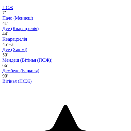
ПСЖ
7’
Пачо
(Мендеш)
41’
Дуе
(Кварацхелія)
44’
Кварацхелія
45’+3
Дуе
(Хакімі)
50’
Мендеш
(Вітінья (ПСЖ))
66’
Дембеле
(Барколя)
90’
Вітінья (ПСЖ)