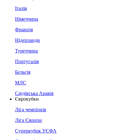
Італія
Німеччина
Франція
Нідерланди
Туреччина
Португалія
Бельгія
МЛС
Саудівська Аравія
Єврокубки
Ліга чемпіонів
Ліга Європи
Суперкубок УЄФА