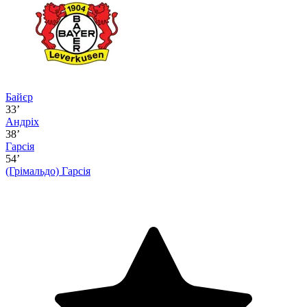
Байєр
33’
Андріх
38’
Гарсія
54’
(Грімальдо)
Гарсія