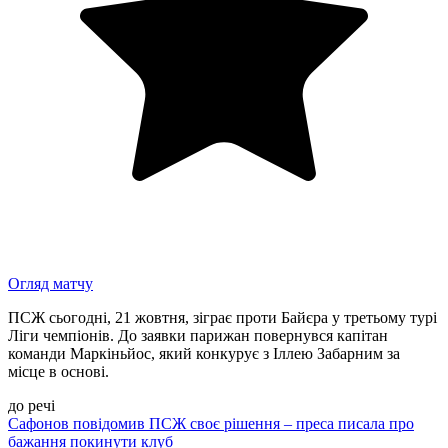
Огляд матчу
ПСЖ сьогодні, 21 жовтня, зіграє проти Байєра у третьому турі
Ліги чемпіонів. До заявки парижан повернувся капітан
команди Маркіньйос, який конкурує з Іллею Забарним за
місце в основі.
до речі
Сафонов повідомив ПСЖ своє рішення – преса писала про
бажання покинути клуб