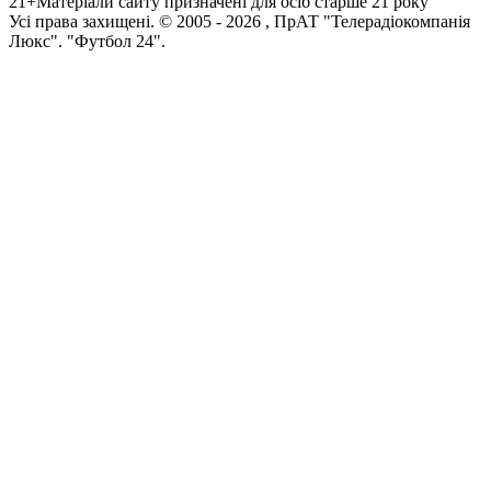
21+
Матеріали сайту призначені для осіб старше 21 року
Усi права захищенi. © 2005 -
2026
, ПрАТ "Телерадіокомпанія
Люкс". "Футбол 24".