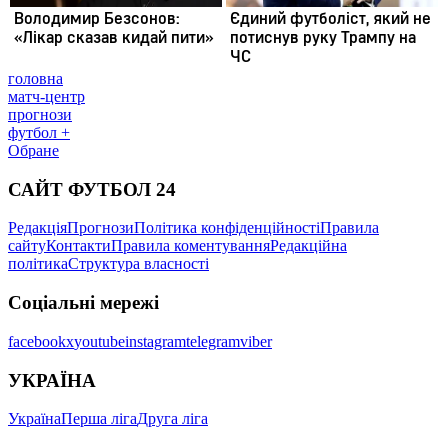
головна
матч-центр
прогнози
футбол +
Обране
САЙТ ФУТБОЛ 24
Редакція
Прогнози
Політика конфіденційності
Правила
сайту
Контакти
Правила коментування
Редакційна
політика
Структура власності
Соціальні мережі
facebook
x
youtube
instagram
telegram
viber
УКРАЇНА
Україна
Перша ліга
Друга ліга