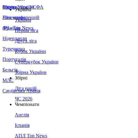
Збірна України
Італія
Суперкубок УЄФА
Україна
Німеччина
Ліга конференцій
Україна
Франція
ЛЧ - Top News
Перша ліга
Нідерланди
Друга ліга
Туреччина
Кубок України
Португалія
Суперкубок України
Бельгія
Збірна України
Збірні
МЛС
Ліга націй
Саудівська Аравія
ЧС 2026
Чемпіонати
Англія
Іспанія
АПЛ Top News