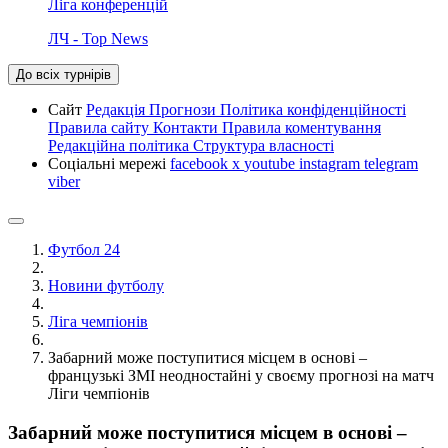
Ліга конференцій
ЛЧ - Top News
До всіх турнірів
Сайт
Редакція
Прогнози
Політика конфіденційності
Правила сайту
Контакти
Правила коментування
Редакційна політика
Структура власності
Соціальні мережі
facebook
x
youtube
instagram
telegram
viber
Футбол 24
Новини футболу
Ліга чемпіонів
Забарний може поступитися місцем в основі –
французькі ЗМІ неодностайні у своєму прогнозі на матч
Ліги чемпіонів
Забарний може поступитися місцем в основі –