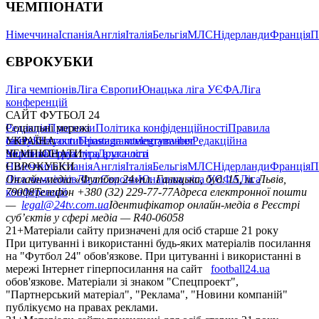
ЧЕМПІОНАТИ
Німеччина
Іспанія
Англія
Італія
Бельгія
МЛС
Нідерланди
Франція
П
ЄВРОКУБКИ
Ліга чемпіонів
Ліга Європи
Юнацька ліга УЄФА
Ліга
конференцій
САЙТ ФУТБОЛ 24
Редакція
Соціальні мережі
Прогнози
Політика конфіденційності
Правила
сайту
facebook
УКРАЇНА
Контакти
x
youtube
Правила коментування
instagram
telegram
viber
Редакційна
політика
Україна
ЧЕМПІОНАТИ
Перша ліга
Структура власності
Друга ліга
Німеччина
ЄВРОКУБКИ
Іспанія
Англія
Італія
Бельгія
МЛС
Нідерланди
Франція
П
Ліга чемпіонів
Онлайн-медіа «Футбол 24»
Ліга Європи
Юнацька ліга УЄФА
пл. Галицька, буд. 15, м. Львів,
Ліга
конференцій
79008
Телефон +380 (32) 229-77-77
Адреса електронної пошти
—
legal@24tv.com.ua
Ідентифікатор онлайн-медіа в Реєстрі
суб’єктів у сфері медіа — R40-06058
21+
Матеріали сайту призначені для осіб старше 21 року
При цитуванні і використанні будь-яких матеріалів посилання
на "Футбол 24" обов'язкове. При цитуванні і використанні в
мережі Інтернет гіперпосилання на сайт
football24.ua
обов'язкове. Матеріали зі знаком "Спецпроект",
"Партнерський матеріал", "Реклама", "Новини компаній"
публікуємо на правах реклами.