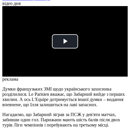
відео дня
Play
Video
реклама
Думки французьких ЗМІ щодо українського захисника
розділилися. Le Parisien вважає, що Забарний вийде з перших
хвилин. А ось L'Equipe дотримується іншої думки – видання
впевнене, що Ілля залишиться на лаві запасних.
Нагадаємо, що Забарний зіграв за ПСЖ у дев'яти матчах,
забивши один гол. Парижани мають шість балів після двох
турів Ліги чемпіонів і перебувають на третьому місці.