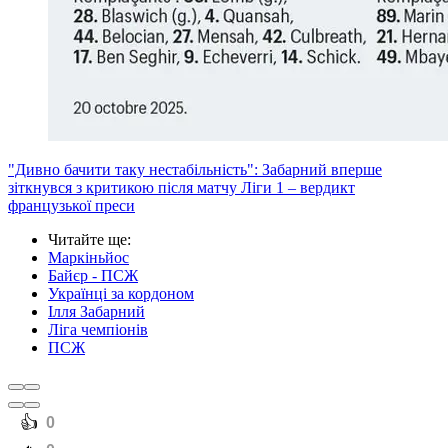
"Дивно бачити таку нестабільність": Забарний вперше
зіткнувся з критикою після матчу Ліги 1 – вердикт
французької преси
Читайте ще
:
Маркіньйос
Байєр - ПСЖ
Українці за кордоном
Ілля Забарний
Ліга чемпіонів
ПСЖ
️👍
0