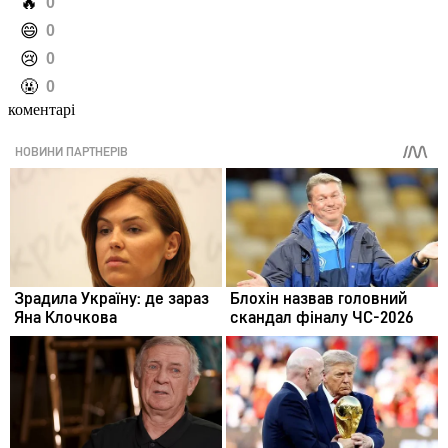
️🔥
0
️😄
0
️😢
0
️🤬
0
коментарі