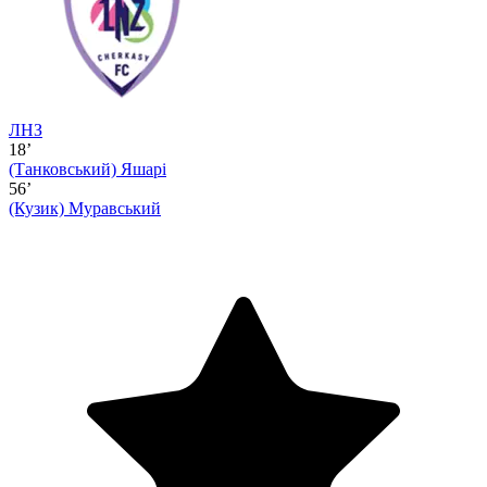
ЛНЗ
18’
(Танковський)
Яшарі
56’
(Кузик)
Муравський