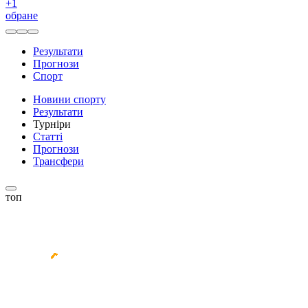
+
1
обране
Результати
Прогнози
Спорт
Новини спорту
Результати
Турніри
Статті
Прогнози
Трансфери
топ