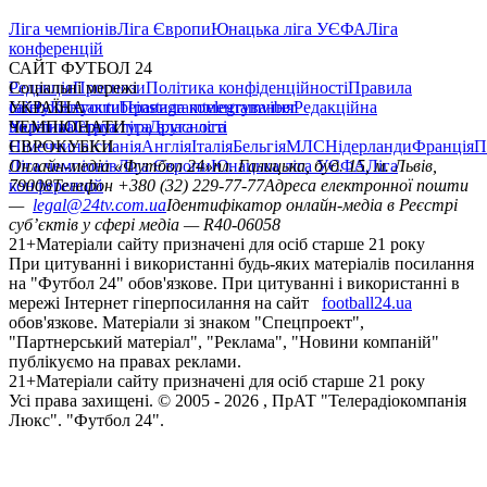
Ліга чемпіонів
Ліга Європи
Юнацька ліга УЄФА
Ліга
конференцій
САЙТ ФУТБОЛ 24
Редакція
Соціальні мережі
Прогнози
Політика конфіденційності
Правила
сайту
facebook
УКРАЇНА
Контакти
x
youtube
Правила коментування
instagram
telegram
viber
Редакційна
політика
Україна
ЧЕМПІОНАТИ
Перша ліга
Структура власності
Друга ліга
Німеччина
ЄВРОКУБКИ
Іспанія
Англія
Італія
Бельгія
МЛС
Нідерланди
Франція
П
Ліга чемпіонів
Онлайн-медіа «Футбол 24»
Ліга Європи
Юнацька ліга УЄФА
пл. Галицька, буд. 15, м. Львів,
Ліга
конференцій
79008
Телефон +380 (32) 229-77-77
Адреса електронної пошти
—
legal@24tv.com.ua
Ідентифікатор онлайн-медіа в Реєстрі
суб’єктів у сфері медіа — R40-06058
21+
Матеріали сайту призначені для осіб старше 21 року
При цитуванні і використанні будь-яких матеріалів посилання
на "Футбол 24" обов'язкове. При цитуванні і використанні в
мережі Інтернет гіперпосилання на сайт
football24.ua
обов'язкове. Матеріали зі знаком "Спецпроект",
"Партнерський матеріал", "Реклама", "Новини компаній"
публікуємо на правах реклами.
21+
Матеріали сайту призначені для осіб старше 21 року
Усi права захищенi. © 2005 -
2026
, ПрАТ "Телерадіокомпанія
Люкс". "Футбол 24".