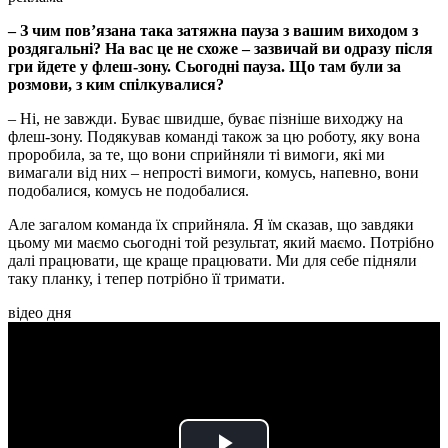
– З чим пов’язана така затяжна пауза з вашим виходом з
роздягальні? На вас це не схоже – зазвичай ви одразу після
гри йдете у флеш-зону. Сьогодні пауза. Що там були за
розмови, з ким спілкувалися?
– Ні, не завжди. Буває швидше, буває пізніше виходжу на
флеш-зону. Подякував команді також за цю роботу, яку вона
проробила, за те, що вони сприйняли ті вимоги, які ми
вимагали від них – непрості вимоги, комусь, напевно, вони
подобалися, комусь не подобалися.
Але загалом команда їх сприйняла. Я їм сказав, що завдяки
цьому ми маємо сьогодні той результат, який маємо. Потрібно
далі працювати, ще краще працювати. Ми для себе підняли
таку планку, і тепер потрібно її тримати.
відео дня