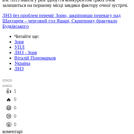
залишиться на першому місці завдяки фактору очної зустрічі.
ЛНЗ без проблем переміг Зорю, закріпивши перевагу над
Шахтарем – черговий гол Яшарі, Скрипнику бракувало
Будківського
Читайте ще
:
Зоря
УПЛ
ЛНЗ - Зоря
Віталій Пономарьов
Україна
ЛНЗ
️👍
1
️🔥
0
️😄
0
️😢
0
️🤬
0
коментарі