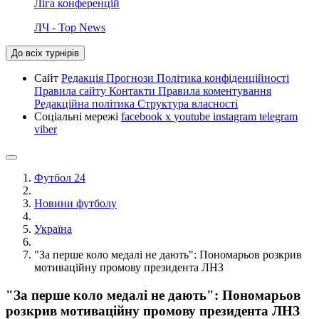
Ліга конференцій
ЛЧ - Top News
До всіх турнірів
Сайт
Редакція
Прогнози
Політика конфіденційності
Правила сайту
Контакти
Правила коментування
Редакційна політика
Структура власності
Соціальні мережі
facebook
x
youtube
instagram
telegram
viber
Футбол 24
Новини футболу
Україна
"За перше коло медалі не дають": Пономарьов розкрив
мотиваційну промову президента ЛНЗ
"За перше коло медалі не дають": Пономарьов
розкрив мотиваційну промову президента ЛНЗ