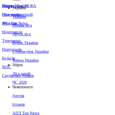
Збірна України
Італія
Суперкубок УЄФА
Україна
Німеччина
Ліга конференцій
Україна
Франція
ЛЧ - Top News
Перша ліга
Нідерланди
Друга ліга
Туреччина
Кубок України
Португалія
Суперкубок України
Бельгія
Збірна України
Збірні
МЛС
Ліга націй
Саудівська Аравія
ЧС 2026
Чемпіонати
Англія
Іспанія
АПЛ Top News