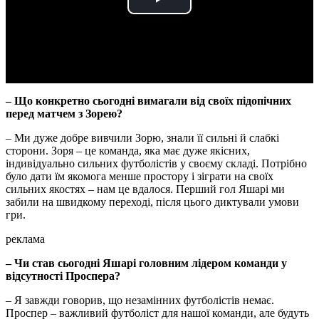
Play
Video
– Що конкретно сьогодні вимагали від своїх підопічних
перед матчем з Зорею?
– Ми дуже добре вивчили Зорю, знали її сильні й слабкі
сторони. Зоря – це команда, яка має дуже якісних,
індивідуально сильних футболістів у своєму складі. Потрібно
було дати їм якомога менше простору і зіграти на своїх
сильних якостях – нам це вдалося. Перший гол Яшарі ми
забили на швидкому переході, після цього диктували умови
гри.
реклама
– Чи став сьогодні Яшарі головним лідером команди у
відсутності Проспера?
– Я завжди говорив, що незамінних футболістів немає.
Проспер – важливий футболіст для нашої команди, але будуть