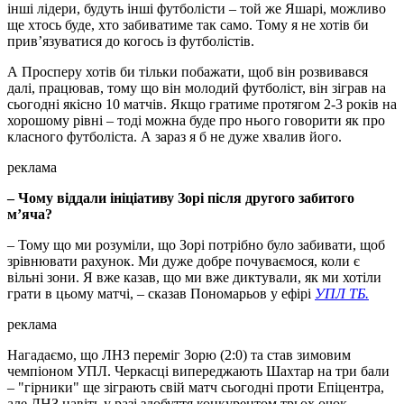
інші лідери, будуть інші футболісти – той же Яшарі, можливо
ще хтось буде, хто забиватиме так само. Тому я не хотів би
прив’язуватися до когось із футболістів.
А Просперу хотів би тільки побажати, щоб він розвивався
далі, працював, тому що він молодий футболіст, він зіграв на
сьогодні якісно 10 матчів. Якщо гратиме протягом 2-3 років на
хорошому рівні – тоді можна буде про нього говорити як про
класного футболіста. А зараз я б не дуже хвалив його.
реклама
– Чому віддали ініціативу Зорі після другого забитого
м’яча?
– Тому що ми розуміли, що Зорі потрібно було забивати, щоб
зрівнювати рахунок. Ми дуже добре почуваємося, коли є
вільні зони. Я вже казав, що ми вже диктували, як ми хотіли
грати в цьому матчі, – сказав Пономарьов у ефірі
УПЛ ТБ.
реклама
Нагадаємо, що ЛНЗ переміг Зорю (2:0) та став зимовим
чемпіоном УПЛ. Черкасці випереджають Шахтар на три бали
– "гірники" ще зіграють свій матч сьогодні проти Епіцентра,
але ЛНЗ навіть у разі здобуття конкурентом трьох очок