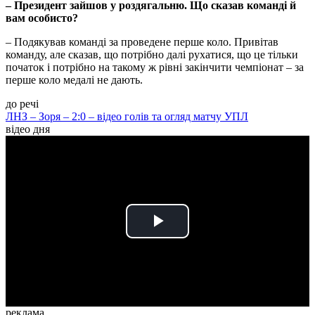
– Президент зайшов у роздягальню. Що сказав команді й
вам особисто?
– Подякував команді за проведене перше коло. Привітав
команду, але сказав, що потрібно далі рухатися, що це тільки
початок і потрібно на такому ж рівні закінчити чемпіонат – за
перше коло медалі не дають.
до речі
ЛНЗ – Зоря – 2:0 – відео голів та огляд матчу УПЛ
відео дня
Play
Video
реклама