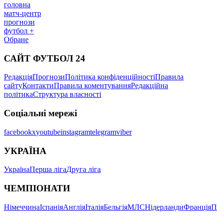
головна
матч-центр
прогнози
футбол +
Обране
САЙТ ФУТБОЛ 24
Редакція
Прогнози
Політика конфіденційності
Правила
сайту
Контакти
Правила коментування
Редакційна
політика
Структура власності
Соціальні мережі
facebook
x
youtube
instagram
telegram
viber
УКРАЇНА
Україна
Перша ліга
Друга ліга
ЧЕМПІОНАТИ
Німеччина
Іспанія
Англія
Італія
Бельгія
МЛС
Нідерланди
Франція
П