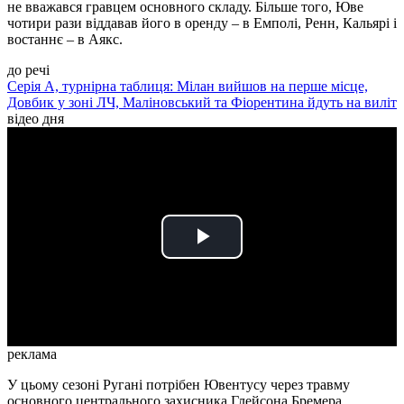
не вважався гравцем основного складу. Більше того, Юве
чотири рази віддавав його в оренду – в Емполі, Ренн, Кальярі і
востаннє – в Аякс.
до речі
Серія А, турнірна таблиця: Мілан вийшов на перше місце,
Довбик у зоні ЛЧ, Маліновський та Фіорентина йдуть на виліт
відео дня
Play
Video
реклама
У цьому сезоні Ругані потрібен Ювентусу через травму
основного центрального захисника Глейсона Бремера.