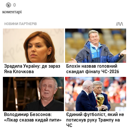
️🤬
0
коментарі