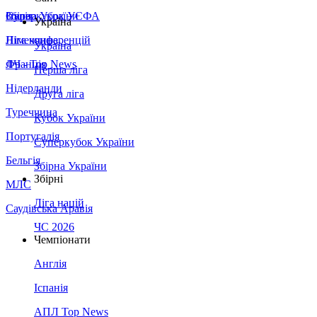
Збірна України
Італія
Суперкубок УЄФА
Україна
Німеччина
Ліга конференцій
Україна
Франція
ЛЧ - Top News
Перша ліга
Нідерланди
Друга ліга
Туреччина
Кубок України
Португалія
Суперкубок України
Бельгія
Збірна України
Збірні
МЛС
Ліга націй
Саудівська Аравія
ЧС 2026
Чемпіонати
Англія
Іспанія
АПЛ Top News