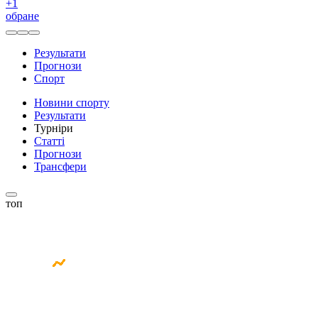
+
1
обране
Результати
Прогнози
Спорт
Новини спорту
Результати
Турніри
Статті
Прогнози
Трансфери
топ