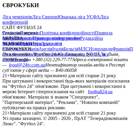
ЄВРОКУБКИ
Ліга чемпіонів
Ліга Європи
Юнацька ліга УЄФА
Ліга
конференцій
САЙТ ФУТБОЛ 24
Редакція
Соціальні мережі
Прогнози
Політика конфіденційності
Правила
сайту
facebook
УКРАЇНА
Контакти
x
youtube
Правила коментування
instagram
telegram
viber
Редакційна
політика
Україна
ЧЕМПІОНАТИ
Перша ліга
Структура власності
Друга ліга
Німеччина
ЄВРОКУБКИ
Іспанія
Англія
Італія
Бельгія
МЛС
Нідерланди
Франція
П
Ліга чемпіонів
Онлайн-медіа «Футбол 24»
Ліга Європи
Юнацька ліга УЄФА
пл. Галицька, буд. 15, м. Львів,
Ліга
конференцій
79008
Телефон +380 (32) 229-77-77
Адреса електронної пошти
—
legal@24tv.com.ua
Ідентифікатор онлайн-медіа в Реєстрі
суб’єктів у сфері медіа — R40-06058
21+
Матеріали сайту призначені для осіб старше 21 року
При цитуванні і використанні будь-яких матеріалів посилання
на "Футбол 24" обов'язкове. При цитуванні і використанні в
мережі Інтернет гіперпосилання на сайт
football24.ua
обов'язкове. Матеріали зі знаком "Спецпроект",
"Партнерський матеріал", "Реклама", "Новини компаній"
публікуємо на правах реклами.
21+
Матеріали сайту призначені для осіб старше 21 року
Усi права захищенi. © 2005 -
2026
, ПрАТ "Телерадіокомпанія
Люкс". "Футбол 24".