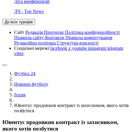
Ліга конференцій
ЛЧ - Top News
До всіх турнірів
Сайт
Редакція
Прогнози
Політика конфіденційності
Правила сайту
Контакти
Правила коментування
Редакційна політика
Структура власності
Соціальні мережі
facebook
x
youtube
instagram
telegram
viber
Футбол 24
Новини футболу
Італія
Ювентус продовжив контракт із захисником, якого хотів
позбутися
Ювентус продовжив контракт із захисником,
якого хотів позбутися