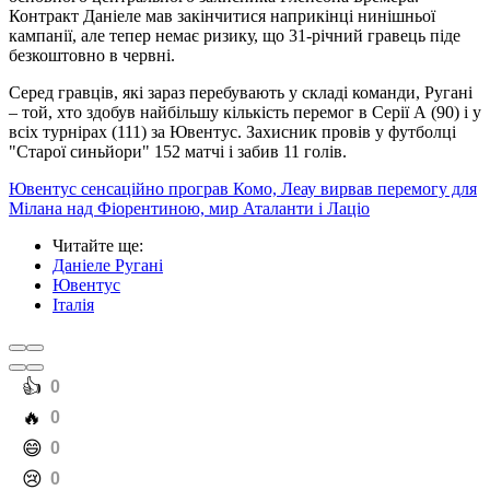
Контракт Даніеле мав закінчитися наприкінці нинішньої
кампанії, але тепер немає ризику, що 31-річний гравець піде
безкоштовно в червні.
Серед гравців, які зараз перебувають у складі команди, Ругані
– той, хто здобув найбільшу кількість перемог в Серії А (90) і у
всіх турнірах (111) за Ювентус. Захисник провів у футболці
"Старої синьйори" 152 матчі і забив 11 голів.
Ювентус сенсаційно програв Комо, Леау вирвав перемогу для
Мілана над Фіорентиною, мир Аталанти і Лаціо
Читайте ще
:
Даніеле Ругані
Ювентус
Італія
️👍
0
️🔥
0
️😄
0
️😢
0