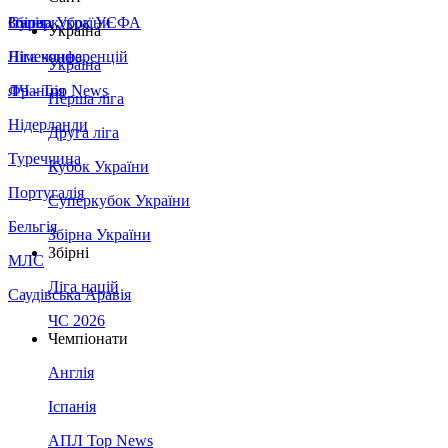
Збірна України
Італія
Суперкубок УЄФА
Україна
Німеччина
Ліга конференцій
Україна
Франція
ЛЧ - Top News
Перша ліга
Нідерланди
Друга ліга
Туреччина
Кубок України
Португалія
Суперкубок України
Бельгія
Збірна України
Збірні
МЛС
Ліга націй
Саудівська Аравія
ЧС 2026
Чемпіонати
Англія
Іспанія
АПЛ Top News