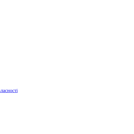
ласності