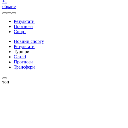
+
1
обране
Результати
Прогнози
Спорт
Новини спорту
Результати
Турніри
Статті
Прогнози
Трансфери
топ