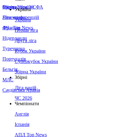
Збірна України
Італія
Суперкубок УЄФА
Україна
Німеччина
Ліга конференцій
Україна
Франція
ЛЧ - Top News
Перша ліга
Нідерланди
Друга ліга
Туреччина
Кубок України
Португалія
Суперкубок України
Бельгія
Збірна України
Збірні
МЛС
Ліга націй
Саудівська Аравія
ЧС 2026
Чемпіонати
Англія
Іспанія
АПЛ Top News