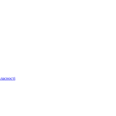
ласності