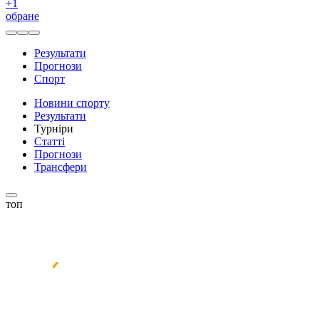
+
1
обране
Результати
Прогнози
Спорт
Новини спорту
Результати
Турніри
Статті
Прогнози
Трансфери
топ