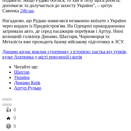
подавати. Якщо Рудько боїться, то хай в тилу щось робить,
допомагає та долучається до захисту України", – цитує
Савенка
24tv.ua
.
Нагадаємо, що Рудько намагався незаконно виїхати з України
через кордон із Придністров'ям. На Одещині прикордонники
затримали авто, де серед пасажирів перебував і Артур. Нині
колишній голкіпер Динамо, Шахтаря, Чорноморця та
Металіста вже проходить базову військову підготовку в ЗСУ.
Динамо кидає виклик супернику з історією: пастка від турків,
культ Ататюрка у місті революції і котів
Читайте ще
:
Шахтар
Україна
Динамо Київ
Артур Рудько
️👍
0
️🔥
0
️😄
0