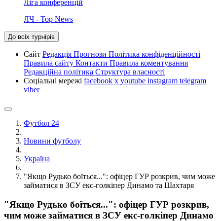
Ліга конференцій
ЛЧ - Top News
До всіх турнірів
Сайт
Редакція
Прогнози
Політика конфіденційності
Правила сайту
Контакти
Правила коментування
Редакційна політика
Структура власності
Соціальні мережі
facebook
x
youtube
instagram
telegram
viber
Футбол 24
Новини футболу
Україна
"Якщо Рудько боїться...": офіцер ГУР розкрив, чим може
займатися в ЗСУ екс-голкіпер Динамо та Шахтаря
"Якщо Рудько боїться...": офіцер ГУР розкрив,
чим може займатися в ЗСУ екс-голкіпер Динамо