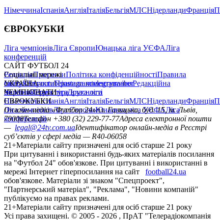
Німеччина
Іспанія
Англія
Італія
Бельгія
МЛС
Нідерланди
Франція
П
ЄВРОКУБКИ
Ліга чемпіонів
Ліга Європи
Юнацька ліга УЄФА
Ліга
конференцій
САЙТ ФУТБОЛ 24
Редакція
Соціальні мережі
Прогнози
Політика конфіденційності
Правила
сайту
facebook
УКРАЇНА
Контакти
x
youtube
Правила коментування
instagram
telegram
viber
Редакційна
політика
Україна
ЧЕМПІОНАТИ
Перша ліга
Структура власності
Друга ліга
Німеччина
ЄВРОКУБКИ
Іспанія
Англія
Італія
Бельгія
МЛС
Нідерланди
Франція
П
Ліга чемпіонів
Онлайн-медіа «Футбол 24»
Ліга Європи
Юнацька ліга УЄФА
пл. Галицька, буд. 15, м. Львів,
Ліга
конференцій
79008
Телефон +380 (32) 229-77-77
Адреса електронної пошти
—
legal@24tv.com.ua
Ідентифікатор онлайн-медіа в Реєстрі
суб’єктів у сфері медіа — R40-06058
21+
Матеріали сайту призначені для осіб старше 21 року
При цитуванні і використанні будь-яких матеріалів посилання
на "Футбол 24" обов'язкове. При цитуванні і використанні в
мережі Інтернет гіперпосилання на сайт
football24.ua
обов'язкове. Матеріали зі знаком "Спецпроект",
"Партнерський матеріал", "Реклама", "Новини компаній"
публікуємо на правах реклами.
21+
Матеріали сайту призначені для осіб старше 21 року
Усi права захищенi. © 2005 -
2026
, ПрАТ "Телерадіокомпанія