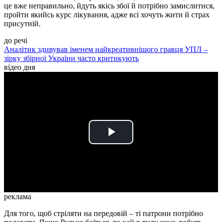
це вже неправильно, йдуть якісь збої й потрібно замислитися,
пройти якийсь курс лікування, адже всі хочуть жити й страх
присутній.
до речі
Аналітик здивував іменем найкреативнішого гравця УПЛ –
зірку збірної України часто критикують
відео дня
Play
Video
реклама
Для того, щоб стріляти на передовій – ті патрони потрібно