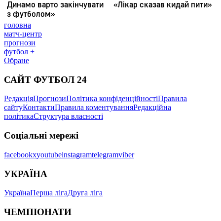
головна
матч-центр
прогнози
футбол +
Обране
САЙТ ФУТБОЛ 24
Редакція
Прогнози
Політика конфіденційності
Правила
сайту
Контакти
Правила коментування
Редакційна
політика
Структура власності
Соціальні мережі
facebook
x
youtube
instagram
telegram
viber
УКРАЇНА
Україна
Перша ліга
Друга ліга
ЧЕМПІОНАТИ