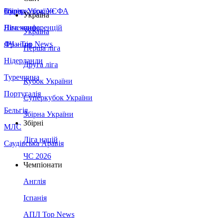
Збірна України
Італія
Суперкубок УЄФА
Україна
Німеччина
Ліга конференцій
Україна
Франція
ЛЧ - Top News
Перша ліга
Нідерланди
Друга ліга
Туреччина
Кубок України
Португалія
Суперкубок України
Бельгія
Збірна України
Збірні
МЛС
Ліга націй
Саудівська Аравія
ЧС 2026
Чемпіонати
Англія
Іспанія
АПЛ Top News