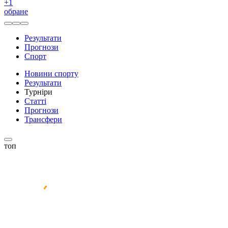
+
1
обране
Результати
Прогнози
Спорт
Новини спорту
Результати
Турніри
Статті
Прогнози
Трансфери
топ