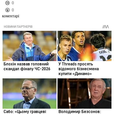
️😢
0
️🤬
0
коментарі