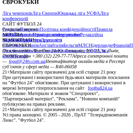
ЄВРОКУБКИ
Ліга чемпіонів
Ліга Європи
Юнацька ліга УЄФА
Ліга
конференцій
САЙТ ФУТБОЛ 24
Редакція
Соціальні мережі
Прогнози
Політика конфіденційності
Правила
сайту
facebook
УКРАЇНА
Контакти
x
youtube
Правила коментування
instagram
telegram
viber
Редакційна
політика
Україна
ЧЕМПІОНАТИ
Перша ліга
Структура власності
Друга ліга
Німеччина
ЄВРОКУБКИ
Іспанія
Англія
Італія
Бельгія
МЛС
Нідерланди
Франція
П
Ліга чемпіонів
Онлайн-медіа «Футбол 24»
Ліга Європи
Юнацька ліга УЄФА
пл. Галицька, буд. 15, м. Львів,
Ліга
конференцій
79008
Телефон +380 (32) 229-77-77
Адреса електронної пошти
—
legal@24tv.com.ua
Ідентифікатор онлайн-медіа в Реєстрі
суб’єктів у сфері медіа — R40-06058
21+
Матеріали сайту призначені для осіб старше 21 року
При цитуванні і використанні будь-яких матеріалів посилання
на "Футбол 24" обов'язкове. При цитуванні і використанні в
мережі Інтернет гіперпосилання на сайт
football24.ua
обов'язкове. Матеріали зі знаком "Спецпроект",
"Партнерський матеріал", "Реклама", "Новини компаній"
публікуємо на правах реклами.
21+
Матеріали сайту призначені для осіб старше 21 року
Усi права захищенi. © 2005 -
2026
, ПрАТ "Телерадіокомпанія
Люкс". "Футбол 24".