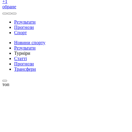
+
1
обране
Результати
Прогнози
Спорт
Новини спорту
Результати
Турніри
Статті
Прогнози
Трансфери
топ