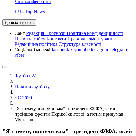
Ліга конференцій
ЛЧ - Top News
До всіх турнірів
Сайт
Редакція
Прогнози
Політика конфіденційності
Правила сайту
Контакти
Правила коментування
Редакційна політика
Структура власності
Соціальні мережі
facebook
x
youtube
instagram
telegram
viber
Футбол 24
Новини футболу
ЧС 2026
"Я тремчу, пишучи вам": президент ФІФА, який
пройшов фронти Першої світової, а потім придумав
Мундіаль
"Я тремчу, пишучи вам": президент ФІФА, який