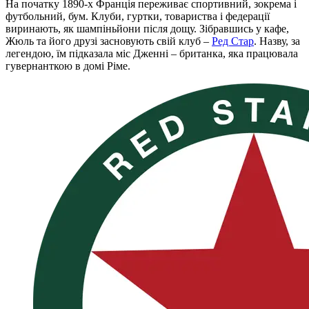
На початку 1890-х Франція переживає спортивний, зокрема і
футбольний, бум. Клуби, гуртки, товариства і федерації
виринають, як шампіньйони після дощу. Зібравшись у кафе,
Жюль та його друзі засновують свій клуб –
Ред Стар
. Назву, за
легендою, їм підказала міс Дженні – британка, яка працювала
гувернанткою в домі Ріме.