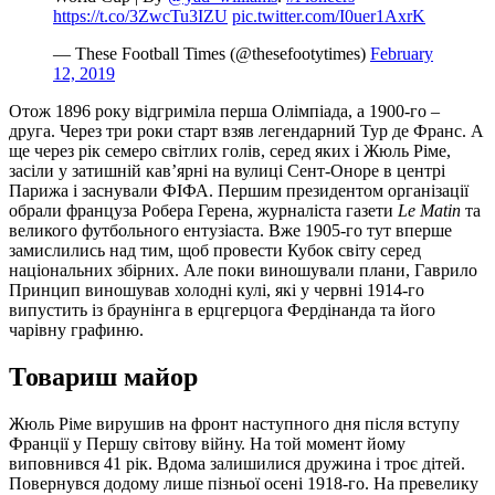
https://t.co/3ZwcTu3IZU
pic.twitter.com/I0uer1AxrK
— These Football Times (@thesefootytimes)
February
12, 2019
Отож 1896 року відгриміла перша Олімпіада, а 1900-го –
друга. Через три роки старт взяв легендарний Тур де Франс. А
ще через рік семеро світлих голів, серед яких і Жюль Ріме,
засіли у затишній кав’ярні на вулиці Сент-Оноре в центрі
Парижа і заснували ФІФА. Першим президентом організації
обрали француза Робера Герена, журналіста газети
Le Matin
та
великого футбольного ентузіаста. Вже 1905-го тут вперше
замислились над тим, щоб провести Кубок світу серед
національних збірних. Але поки виношували плани, Гаврило
Принцип виношував холодні кулі, які у червні 1914-го
випустить із браунінга в ерцгерцога Фердінанда та його
чарівну графиню.
Товариш майор
Жюль Ріме вирушив на фронт наступного дня після вступу
Франції у Першу світову війну. На той момент йому
виповнився 41 рік. Вдома залишилися дружина і троє дітей.
Повернувся додому лише пізньої осені 1918-го. На превелику