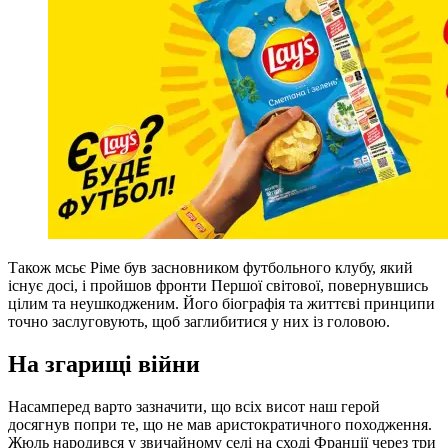
Також мсьє Ріме був засновником футбольного клубу, який
існує досі, і пройшов фронти Першої світової, повернувшись
цілим та неушкодженим. Його біографія та життєві принципи
точно заслуговують, щоб заглибитися у них із головою.
На згарищі війни
Насамперед варто зазначити, що всіх висот наш герой
досягнув попри те, що не мав аристократичного походження.
Жюль народився у звичайному селі на сході Франції через три