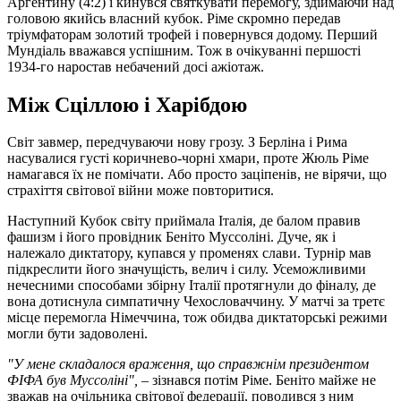
Аргентину (4:2) і кинувся святкувати перемогу, здіймаючи над
головою якийсь власний кубок. Ріме скромно передав
тріумфаторам золотий трофей і повернувся додому. Перший
Мундіаль вважався успішним. Тож в очікуванні першості
1934-го наростав небачений досі ажіотаж.
Між Сціллою і Харібдою
Світ завмер, передчуваючи нову грозу. З Берліна і Рима
насувалися густі коричнево-чорні хмари, проте Жюль Ріме
намагався їх не помічати. Або просто заціпенів, не вірячи, що
страхіття світової війни може повторитися.
Наступний Кубок світу приймала Італія, де балом правив
фашизм і його провідник Беніто Муссоліні. Дуче, як і
належало диктатору, купався у променях слави. Турнір мав
підкреслити його значущість, велич і силу. Усеможливими
нечесними способами збірну Італії протягнули до фіналу, де
вона дотиснула симпатичну Чехословаччину. У матчі за третє
місце перемогла Німеччина, тож обидва диктаторські режими
могли бути задоволені.
"У мене складалося враження, що справжнім президентом
ФІФА був Муссоліні",
– зізнався потім Ріме. Беніто майже не
зважав на очільника світової федерації, поводився з ним