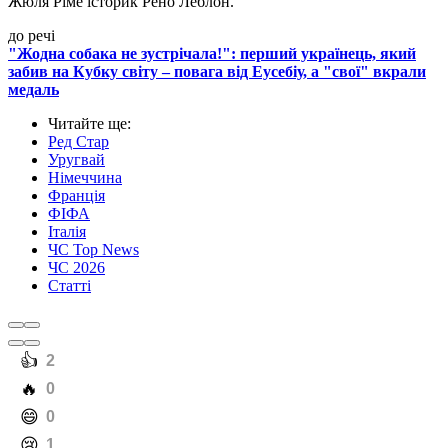
Жюля Ріме історик Рено Леблон.
до речі
"Жодна собака не зустрічала!": перший українець, який
забив на Кубку світу – повага від Еусебіу, а "свої" вкрали
медаль
Читайте ще
:
Ред Стар
Уругвай
Німеччина
Франція
ФІФА
Італія
ЧС Top News
ЧС 2026
Статті
️👍
2
️🔥
0
️😄
0
️😢
1