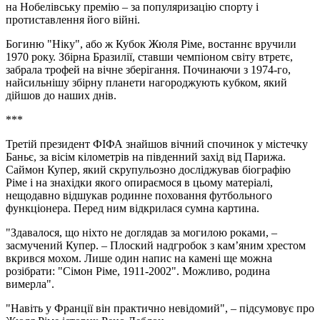
на Нобелівську премію – за популяризацію спорту і
протиставлення його війні.
Богиню "Ніку", або ж Кубок Жюля Ріме, востаннє вручили
1970 року. Збірна Бразилії, ставши чемпіоном світу втретє,
забрала трофей на вічне зберігання. Починаючи з 1974-го,
найсильнішу збірну планети нагороджують кубком, який
дійшов до наших днів.
***
Третій президент ФІФА знайшов вічний спочинок у містечку
Баньє, за вісім кілометрів на південний захід від Парижа.
Саймон Купер, який скрупульозно досліджував біографію
Ріме і на знахідки якого опираємося в цьому матеріалі,
нещодавно відшукав родинне поховання футбольного
функціонера. Перед ним відкрилася сумна картина.
"Здавалося, що ніхто не доглядав за могилою роками, –
засмучений Купер. – Плоский надгробок з кам’яним хрестом
вкрився мохом. Лише один напис на камені ще можна
розібрати: "Сімон Ріме, 1911-2002". Можливо, родина
вимерла".
"Навіть у Франції він практично невідомий", – підсумовує про