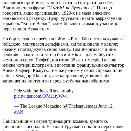
погодився прийняти турнір і взяти всі витрати на себе.
Відомою стала фраза:
"У ФІФА не було ані су"
. Про що
говорити, якщо організація у 1920-х не мала власного
банківського рахунку. Щедрі уругвайці навіть зафрахтували
корабель "Конте Верде", яким більшість команд-учасниць
перепливли Атлантику.
На борту судна перебував і Жюль Ріме. Він насолоджувався
поїздкою, милувався дельфінами, які танцювали у хвилях
океану, і погладжував свою валізу. Там зберігалася цінна
реліквія – золота статуетка богині Ніки – для майбутніх
чемпіонів світу. Трофей, висотою 35 сантиметрів і вагою
майже чотири кілограми, виготовив французький скульптор
Абель Лафлер. Кажуть, тим же рейсом у своїх справах плив
співак Фьодор Шаляпін, але капризно відмовився від
запрошення виступити перед футбольними збірними.
Pele with the Jules Rimet trophy
pic.twitter.com/O7d11tyWwl
— The League Magazine (@Theleaguemag)
June 12,
2024
Найсильнішими серед тринадцяти команд, зрештою,
виявилися господарі. У фіналі Уругвай спокійно перестріляв