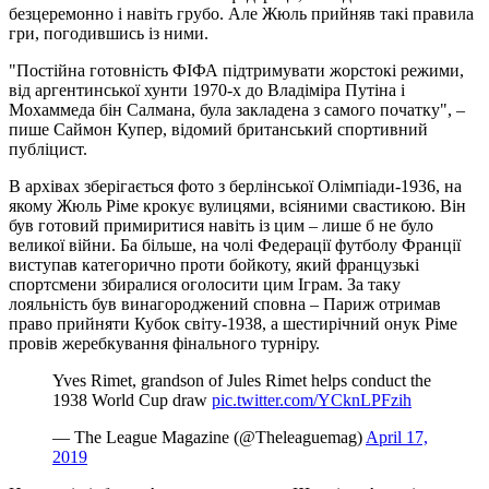
безцеремонно і навіть грубо. Але Жюль прийняв такі правила
гри, погодившись із ними.
"Постійна готовність ФІФА підтримувати жорстокі режими,
від аргентинської хунти 1970-х до Владіміра Путіна і
Мохаммеда бін Салмана, була закладена з самого початку", –
пише Саймон Купер, відомий британський спортивний
публіцист.
В архівах зберігається фото з берлінської Олімпіади-1936, на
якому Жюль Ріме крокує вулицями, всіяними свастикою. Він
був готовий примиритися навіть із цим – лише б не було
великої війни. Ба більше, на чолі Федерації футболу Франції
виступав категорично проти бойкоту, який французькі
спортсмени збиралися оголосити цим Іграм. За таку
лояльність був винагороджений сповна – Париж отримав
право прийняти Кубок світу-1938, а шестирічний онук Ріме
провів жеребкування фінального турніру.
Yves Rimet, grandson of Jules Rimet helps conduct the
1938 World Cup draw
pic.twitter.com/YCknLPFzih
— The League Magazine (@Theleaguemag)
April 17,
2019