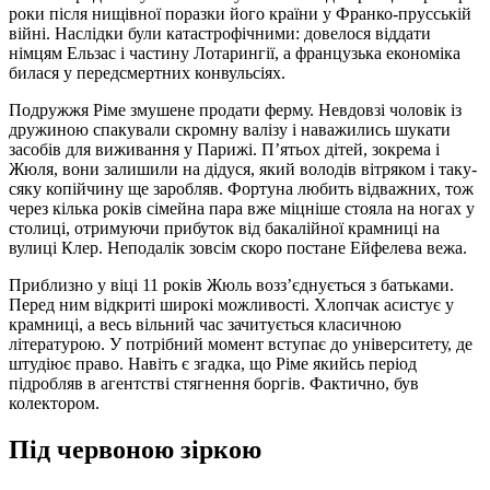
роки після нищівної поразки його країни у Франко-прусській
війні. Наслідки були катастрофічними: довелося віддати
німцям Ельзас і частину Лотарингії, а французька економіка
билася у передсмертних конвульсіях.
Подружжя Ріме змушене продати ферму. Невдовзі чоловік із
дружиною спакували скромну валізу і наважились шукати
засобів для виживання у Парижі. П’ятьох дітей, зокрема і
Жюля, вони залишили на дідуся, який володів вітряком і таку-
сяку копійчину ще заробляв. Фортуна любить відважних, тож
через кілька років сімейна пара вже міцніше стояла на ногах у
столиці, отримуючи прибуток від бакалійної крамниці на
вулиці Клер. Неподалік зовсім скоро постане Ейфелева вежа.
Приблизно у віці 11 років Жюль возз’єднується з батьками.
Перед ним відкриті широкі можливості. Хлопчак асистує у
крамниці, а весь вільний час зачитується класичною
літературою. У потрібний момент вступає до університету, де
штудіює право. Навіть є згадка, що Ріме якийсь період
підробляв в агентстві стягнення боргів. Фактично, був
колектором.
Під червоною зіркою