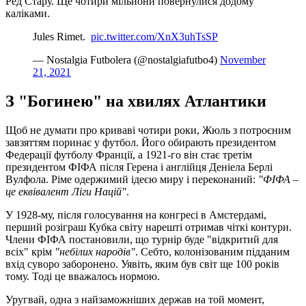
Ред Стару. Ще чотири мільйони повернулися додому
каліками.
Jules Rimet. ️
pic.twitter.com/XnX3uhTsSP
— Nostalgia Futbolera (@nostalgiafutbo4)
November
21, 2021
З "Богинею" на хвилях Атлантики
Щоб не думати про криваві чотири роки, Жюль з потроєним
завзяттям поринає у футбол. Його обирають президентом
Федерації футболу Франції, а 1921-го він стає третім
президентом ФІФА після Герена і англійця Деніела Берлі
Вулфола. Ріме одержимий ідеєю миру і переконаний:
"ФІФА –
це еквівалент Ліги Націй"
.
У 1928-му, після голосування на конгресі в Амстердамі,
перший розіграш Кубка світу нарешті отримав чіткі контури.
Члени ФІФА постановили, що турнір буде "відкритий для
всіх" крім
"небілих народів"
. Себто, колонізованим підданим
вхід суворо заборонено. Уявіть, яким був світ ще 100 років
тому. Тоді це вважалось нормою.
Уругвай, одна з найзаможніших держав на той момент,