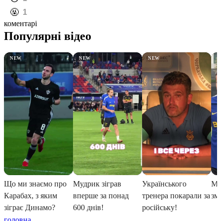
️🤬
1
коментарі
головна