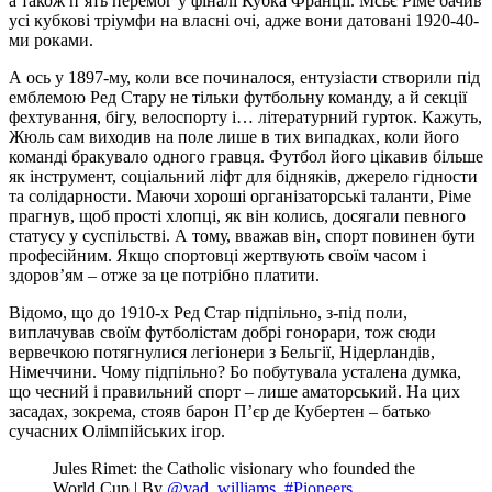
а також п’ять перемог у фіналі Кубка Франції. Мсьє Ріме бачив
усі кубкові тріумфи на власні очі, адже вони датовані 1920-40-
ми роками.
А ось у 1897-му, коли все починалося, ентузіасти створили під
емблемою Ред Стару не тільки футбольну команду, а й секції
фехтування, бігу, велоспорту і… літературний гурток. Кажуть,
Жюль сам виходив на поле лише в тих випадках, коли його
команді бракувало одного гравця. Футбол його цікавив більше
як інструмент, соціальний ліфт для бідняків, джерело гідности
та солідарности. Маючи хороші організаторські таланти, Ріме
прагнув, щоб прості хлопці, як він колись, досягали певного
статусу у суспільстві. А тому, вважав він, спорт повинен бути
професійним. Якщо спортовці жертвують своїм часом і
здоров’ям – отже за це потрібно платити.
Відомо, що до 1910-х Ред Стар підпільно, з-під поли,
виплачував своїм футболістам добрі гонорари, тож сюди
вервечкою потягнулися легіонери з Бельгії, Нідерландів,
Німеччини. Чому підпільно? Бо побутувала усталена думка,
що чесний і правильний спорт – лише аматорський. На цих
засадах, зокрема, стояв барон П’єр де Кубертен – батько
сучасних Олімпійських ігор.
Jules Rimet: the Catholic visionary who founded the
World Cup | By
@yad_williams
.
#Pioneers