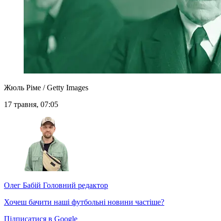
Жюль Ріме / Getty Images
17 травня, 07:05
Олег Бабій
Головний редактор
Хочеш бачити наші футбольні новини частіше?
Підписатися в Google