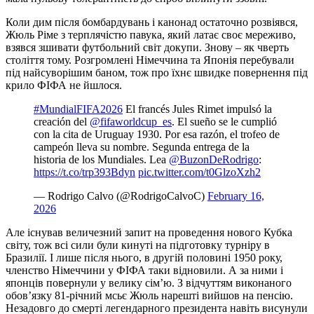
Коли дим після бомбардувань і канонад остаточно розвіявся,
Жюль Ріме з терплячістю павука, який латає своє мереживо,
взявся зшивати футбольний світ докупи. Знову – як чверть
століття тому. Розгромлені Німеччина та Японія перебували
під найсуворішим баном, тож про їхнє швидке повернення під
крило ФІФА не йшлося.
#MundialFIFA2026
El francés Jules Rimet impulsó la
creación del
@fifaworldcup_es
. El sueño se le cumplió
con la cita de Uruguay 1930. Por esa razón, el trofeo de
campeón lleva su nombre. Segunda entrega de la
historia de los Mundiales. Lea
@BuzonDeRodrigo
:
https://t.co/trp393Bdyn
pic.twitter.com/t0GlzoXzh2
— Rodrigo Calvo (@RodrigoCalvoC)
February 16,
2026
Але існував величезний запит на проведення нового Кубка
світу, тож всі сили були кинуті на підготовку турніру в
Бразилії. І лише після нього, в другій половині 1950 року,
членство Німеччини у ФІФА таки відновили. А за ними і
японців повернули у велику сім’ю. З відчуттям виконаного
обов’язку 81-річний мсьє Жюль нарешті вийшов на пенсію.
Незадовго до смерті легендарного президента навіть висунули