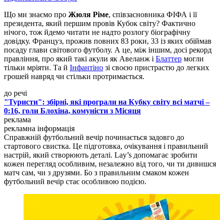
Що ми знаємо про
Жюля Ріме
, співзасновника ФІФА і її
президента, який першим провів Кубок світу? Фактично
нічого, тож йдемо читати не надто розлогу біографічну
довідку. Француз, прожив повних 83 роки, 33 із яких обіймав
посаду глави світового футболу. А це, між іншим, досі рекорд
правління, про який такі акули як Авеланж і
Блаттер
могли
тільки мріяти. Та й
Інфантіно
зі своєю пристрастю до легких
грошей навряд чи стільки протримається.
до речі
"Туристи": збірні, які програли на Кубку світу всі матчі –
0:16, голи Блохіна, комуністи з Місяця
реклама
рекламна інформація
Справжній футбольний вечір починається задовго до
стартового свистка. Це підготовка, очікування і правильний
настрій, який створюють деталі. Lay’s допомагає зробити
кожен перегляд особливим, незалежно від того, чи ти дивишся
матч сам, чи з друзями. Бо з правильним смаком кожен
футбольний вечір стає особливою подією.