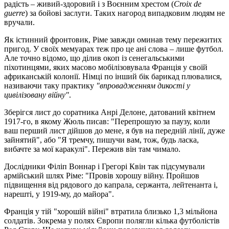
радість – живий-здоровий і з Воєнним хрестом (
Croix de
guerre
) за бойові заслуги. Таких нагород випадковим людям не
вручали.
Як істинний фронтовик, Ріме завжди оминав тему пережитих
пригод. У своїх мемуарах теж про це ані слова – лише футбол.
Але точно відомо, що ділив окоп із сенегальськими
піхотинцями, яких масово мобілізовувала Франція у своїй
африканській колонії. Німці по інший бік барикад плювалися,
називаючи таку практику
"впровадженням дикості у
цивілізовану війну"
.
Зберігся лист до соратника Анрі Делоне, датований квітнем
1917-го, в якому Жюль писав: "Перепрошую за паузу, коли
ваш перший лист дійшов до мене, я був на передній лінії, дуже
зайнятий", або "Я тремчу, пишучи вам, тож, будь ласка,
вибачте за мої каракулі". Пережив він там чимало.
Дослідники Філіп Воннар і Грегорі Квін так підсумували
армійський шлях Ріме: "Провів хорошу війну. Пройшов
підвищення від рядового до капрала, сержанта, лейтенанта і,
нарешті, у 1919-му, до майора".
Франція у тій "хорошій війні" втратила близько 1,3 мільйона
солдатів. Зокрема у полях Європи полягли кілька футболістів