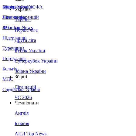
Збірна України
Італія
Суперкубок УЄФА
Україна
Німеччина
Ліга конференцій
Україна
Франція
ЛЧ - Top News
Перша ліга
Нідерланди
Друга ліга
Туреччина
Кубок України
Португалія
Суперкубок України
Бельгія
Збірна України
Збірні
МЛС
Ліга націй
Саудівська Аравія
ЧС 2026
Чемпіонати
Англія
Іспанія
АПЛ Top News