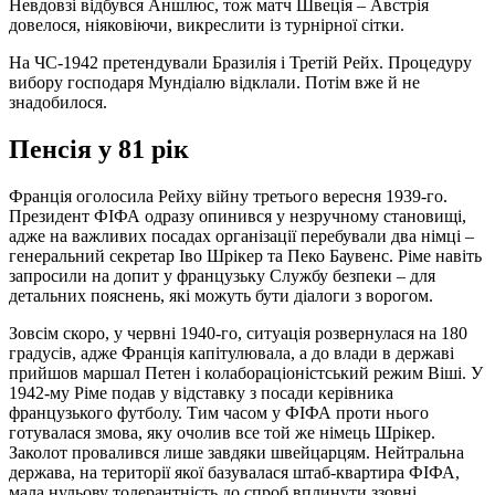
Невдовзі відбувся Аншлюс, тож матч Швеція – Австрія
довелося, ніяковіючи, викреслити із турнірної сітки.
На ЧС-1942 претендували Бразилія і Третій Рейх. Процедуру
вибору господаря Мундіалю відклали. Потім вже й не
знадобилося.
Пенсія у 81 рік
Франція оголосила Рейху війну третього вересня 1939-го.
Президент ФІФА одразу опинився у незручному становищі,
адже на важливих посадах організації перебували два німці –
генеральний секретар Іво Шрікер та Пеко Баувенс. Ріме навіть
запросили на допит у французьку Службу безпеки – для
детальних пояснень, які можуть бути діалоги з ворогом.
Зовсім скоро, у червні 1940-го, ситуація розвернулася на 180
градусів, адже Франція капітулювала, а до влади в державі
прийшов маршал Петен і колабораціоністський режим Віші. У
1942-му Ріме подав у відставку з посади керівника
французького футболу. Тим часом у ФІФА проти нього
готувалася змова, яку очолив все той же німець Шрікер.
Заколот провалився лише завдяки швейцарцям. Нейтральна
держава, на території якої базувалася штаб-квартира ФІФА,
мала нульову толерантність до спроб вплинути ззовні.