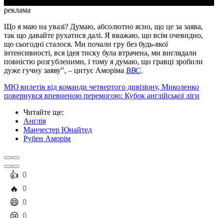
реклама
Що я маю на увазі? Думаю, абсолютно ясно, що це за заява,
так що давайте рухатися далі. Я вважаю, що всім очевидно,
що сьогодні сталося. Ми почали гру без будь-якої
інтенсивності, вся ідея тиску була втрачена, ми виглядали
повністю розгубленими, і тому я думаю, що гравці зробили
дуже гучну заяву", – цитує Аморіма
ВВС
.
МЮ вилетів від команди четвертого дивізіону, Миколенко
повернувся впевненою перемогою: Кубок англійської ліги
Читайте ще
:
Англія
Манчестер Юнайтед
Рубен Аморім
️👍
0
️🔥
0
️😄
0
️😢
0