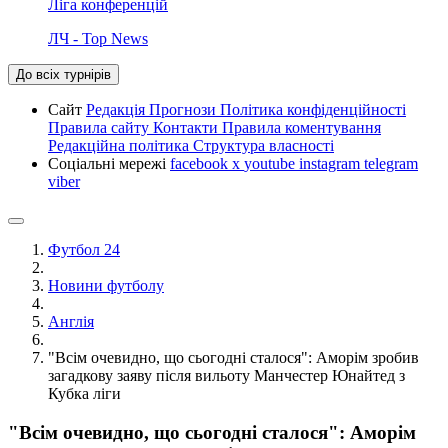
Ліга конференцій
ЛЧ - Top News
До всіх турнірів
Сайт
Редакція
Прогнози
Політика конфіденційності
Правила сайту
Контакти
Правила коментування
Редакційна політика
Структура власності
Соціальні мережі
facebook
x
youtube
instagram
telegram
viber
Футбол 24
Новини футболу
Англія
"Всім очевидно, що сьогодні сталося": Аморім зробив
загадкову заяву після вильоту Манчестер Юнайтед з
Кубка ліги
"Всім очевидно, що сьогодні сталося": Аморім