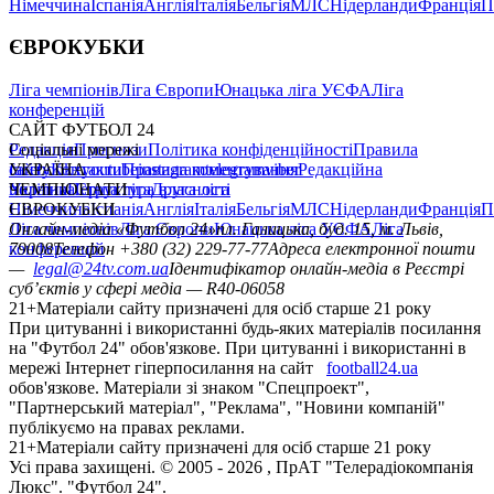
Німеччина
Іспанія
Англія
Італія
Бельгія
МЛС
Нідерланди
Франція
П
ЄВРОКУБКИ
Ліга чемпіонів
Ліга Європи
Юнацька ліга УЄФА
Ліга
конференцій
САЙТ ФУТБОЛ 24
Редакція
Соціальні мережі
Прогнози
Політика конфіденційності
Правила
сайту
facebook
УКРАЇНА
Контакти
x
youtube
Правила коментування
instagram
telegram
viber
Редакційна
політика
Україна
ЧЕМПІОНАТИ
Перша ліга
Структура власності
Друга ліга
Німеччина
ЄВРОКУБКИ
Іспанія
Англія
Італія
Бельгія
МЛС
Нідерланди
Франція
П
Ліга чемпіонів
Онлайн-медіа «Футбол 24»
Ліга Європи
Юнацька ліга УЄФА
пл. Галицька, буд. 15, м. Львів,
Ліга
конференцій
79008
Телефон +380 (32) 229-77-77
Адреса електронної пошти
—
legal@24tv.com.ua
Ідентифікатор онлайн-медіа в Реєстрі
суб’єктів у сфері медіа — R40-06058
21+
Матеріали сайту призначені для осіб старше 21 року
При цитуванні і використанні будь-яких матеріалів посилання
на "Футбол 24" обов'язкове. При цитуванні і використанні в
мережі Інтернет гіперпосилання на сайт
football24.ua
обов'язкове. Матеріали зі знаком "Спецпроект",
"Партнерський матеріал", "Реклама", "Новини компаній"
публікуємо на правах реклами.
21+
Матеріали сайту призначені для осіб старше 21 року
Усi права захищенi. © 2005 -
2026
, ПрАТ "Телерадіокомпанія
Люкс". "Футбол 24".