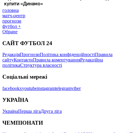
головна
матч-центр
прогнози
футбол +
Обране
САЙТ ФУТБОЛ 24
Редакція
Прогнози
Політика конфіденційності
Правила
сайту
Контакти
Правила коментування
Редакційна
політика
Структура власності
Соціальні мережі
facebook
x
youtube
instagram
telegram
viber
УКРАЇНА
Україна
Перша ліга
Друга ліга
ЧЕМПІОНАТИ