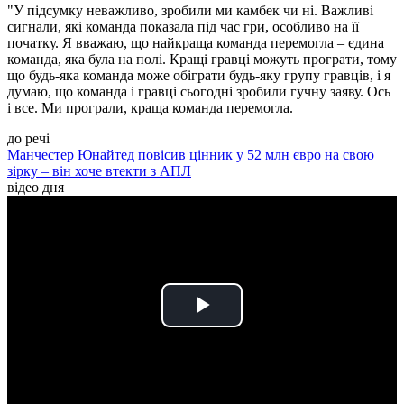
"У підсумку неважливо, зробили ми камбек чи ні. Важливі
сигнали, які команда показала під час гри, особливо на її
початку. Я вважаю, що найкраща команда перемогла – єдина
команда, яка була на полі. Кращі гравці можуть програти, тому
що будь-яка команда може обіграти будь-яку групу гравців, і я
думаю, що команда і гравці сьогодні зробили гучну заяву. Ось
і все. Ми програли, краща команда перемогла.
до речі
Манчестер Юнайтед повісив цінник у 52 млн євро на свою
зірку – він хоче втекти з АПЛ
відео дня
Play
Video