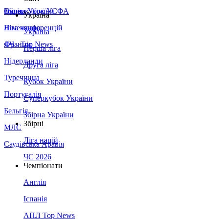
Збірна України
Італія
Суперкубок УЄФА
Україна
Німеччина
Ліга конференцій
Україна
Франція
ЛЧ - Top News
Перша ліга
Нідерланди
Друга ліга
Туреччина
Кубок України
Португалія
Суперкубок України
Бельгія
Збірна України
Збірні
МЛС
Ліга націй
Саудівська Аравія
ЧС 2026
Чемпіонати
Англія
Іспанія
АПЛ Top News