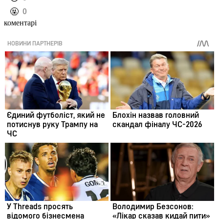
️🤬
0
коментарі