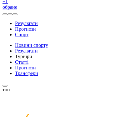
+
1
обране
Результати
Прогнози
Спорт
Новини спорту
Результати
Турніри
Статті
Прогнози
Трансфери
топ