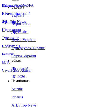
Збірна України
Італія
Суперкубок УЄФА
Україна
Німеччина
Ліга конференцій
Україна
Франція
ЛЧ - Top News
Перша ліга
Нідерланди
Друга ліга
Туреччина
Кубок України
Португалія
Суперкубок України
Бельгія
Збірна України
Збірні
МЛС
Ліга націй
Саудівська Аравія
ЧС 2026
Чемпіонати
Англія
Іспанія
АПЛ Top News