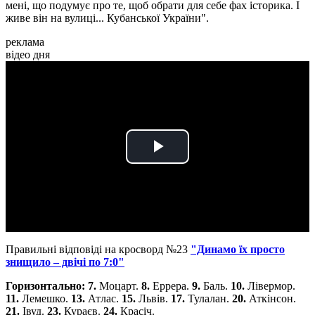
мені, що подумує про те, щоб обрати для себе фах історика. І
живе він на вулиці... Кубанської України".
реклама
відео дня
Play
Video
Правильні відповіді на кросворд №23
"Динамо їх просто
знищило – двічі по 7:0"
Горизонтально: 7.
Моцарт.
8.
Еррера.
9.
Баль.
10.
Лівермор.
11.
Лемешко.
13.
Атлас.
15.
Львів.
17.
Тулалан.
20.
Аткінсон.
21.
Івуд.
23.
Кураєв.
24.
Красіч.