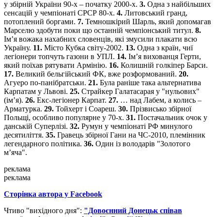
у збірній України 90-х – початку 2000-х.
3.
Одна з найбільших
сенсацій у чемпіонаті СРСР 80-х.
4.
Литовський гранд,
потоплений боргами.
7.
Темношкірий Шарль, який допомагав
Марселю здобути поки що останній чемпіонський титул.
8.
Ім’я вожака нахабних словенців, які змусили плакати всю
Україну.
11.
Місто Кубка світу-2002.
13.
Одна з країн, чиї
легіонери топчуть газони в УПЛ.
14.
Ім’я вихованця Герти,
який поїхав рятувати Армінію.
16.
Колишній голкіпер Барси.
17.
Великий бельгійський ФК, вже розформований.
20.
Агуеро по-панібратськи.
21.
Була раніше така альтернатива
Карпатам у Львові.
25.
Страйкер Галатасарая у "нульових"
(ім’я).
26.
Екс-легіонер Карпат.
27.
… над Лабем, а колись –
Арматурка.
29.
Тойхерт і Соареш.
30.
Прізвисько збірної
Польщі, особливо популярне у 70-х.
31.
Постачальник очок у
данській Суперлізі.
32.
Румун у чемпіонаті РФ минулого
десятиліття.
35.
Гравець збірної Гани на ЧС-2010, племінник
легендарного політика.
36.
Один із володарів "Золотого
м’яча".
реклама
реклама
Сторінка автора у Facebook
Чтиво "вихідного дня":
"Довоєнний Донецьк співав