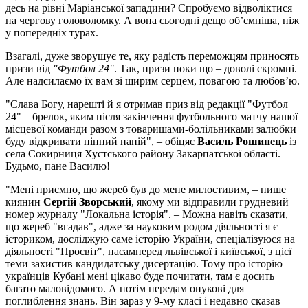
десь на рівні Маріанської западини? Спробуємо відволіктися
на чергову головоломку. А вона сьогодні дещо об’ємніша, ніж
у попередніх турах.
Взагалі, дуже зворушує те, яку радість переможцям приносять
призи від
"Футбол 24"
. Так, призи поки що – доволі скромні.
Але надсилаємо їх вам зі щирим серцем, повагою та любов’ю.
"Слава Богу, нарешті й я отримав приз від редакції "Футбол
24" – брелок, яким після закінчення футбольного матчу нашої
місцевої команди разом з товаришами-болільниками залюбки
буду відкривати пінний напій", – обіцяє
Василь Рошинець
із
села Сокирниця Хустського району Закарпатської області.
Будьмо, пане Василю!
"Мені приємно, що жереб був до мене милостивим, – пише
киянин
Сергій Зворський
, якому ми відправили грудневий
номер журналу "Локальна історія". – Можна навіть сказати,
що жереб "вгадав", адже за науковим родом діяльності я є
істориком, досліджую саме історію України, спеціалізуюся на
діяльності "Просвіт", насамперед львівської і київської, з цієї
теми захистив кандидатську дисертацію. Тому про історію
українців Кубані мені цікаво буде почитати, там є досить
багато маловідомого. А потім передам онукові для
поглиблення знань. Він зараз у 9-му класі і недавно сказав