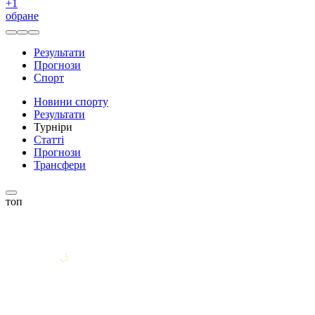
+
1
обране
Результати
Прогнози
Спорт
Новини спорту
Результати
Турніри
Статті
Прогнози
Трансфери
топ