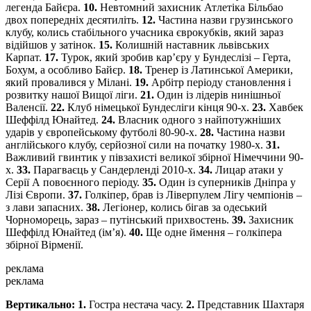
легенда Байєра.
10.
Невтомний захисник Атлетіка Більбао
двох попередніх десятиліть.
12.
Частина назви грузинського
клубу, колись стабільного учасника єврокубків, який зараз
відійшов у затінок.
15.
Колишній наставник львівських
Карпат.
17.
Турок, який зробив кар’єру у Бундеслізі – Герта,
Бохум, а особливо Байєр.
18.
Тренер із Латинської Америки,
який провалився у Мілані.
19.
Арбітр періоду становлення і
розвитку нашої Вищої ліги.
21.
Один із лідерів нинішньої
Валенсії.
22.
Клуб німецької Бундесліги кінця 90-х.
23.
Хавбек
Шеффілд Юнайтед.
24.
Власник одного з найпотужніших
ударів у європейському футболі 80-90-х.
28.
Частина назви
англійського клубу, серйозної сили на початку 1980-х.
31.
Важливий гвинтик у півзахисті великої збірної Німеччини 90-
х.
33.
Парагваєць у Сандерленді 2010-х.
34.
Лицар атаки у
Серії А повоєнного періоду.
35.
Один із суперників Дніпра у
Лізі Європи.
37.
Голкіпер, брав із Ліверпулем Лігу чемпіонів –
з лави запасних.
38.
Легіонер, колись бігав за одеський
Чорноморець, зараз – путінський прихвостень.
39.
Захисник
Шеффілд Юнайтед (ім’я).
40.
Ще одне ймення – голкіпера
збірної Вірменії.
реклама
реклама
Вертикально: 1.
Гостра нестача часу.
2.
Представник Шахтаря