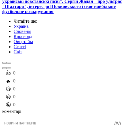
українські повстанські пісні". Сергій Жадан – про ультрас
"Шахтаря", інтерес до Шовковського і своє найбільше
футбольне розчарування
Читайте ще
:
Україна
Словенія
Кросворд
Овертайм
Статті
Світ
️👍
0
️🔥
0
️😄
0
️😢
0
️🤬
0
коментарі