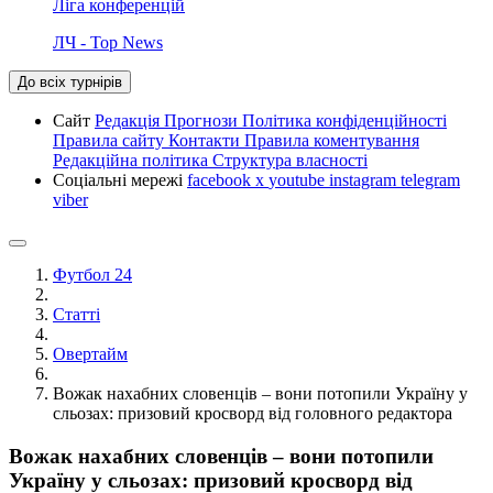
Ліга конференцій
ЛЧ - Top News
До всіх турнірів
Сайт
Редакція
Прогнози
Політика конфіденційності
Правила сайту
Контакти
Правила коментування
Редакційна політика
Структура власності
Соціальні мережі
facebook
x
youtube
instagram
telegram
viber
Футбол 24
Статті
Овертайм
Вожак нахабних словенців – вони потопили Україну у
сльозах: призовий кросворд від головного редактора
Вожак нахабних словенців – вони потопили
Україну у сльозах: призовий кросворд від