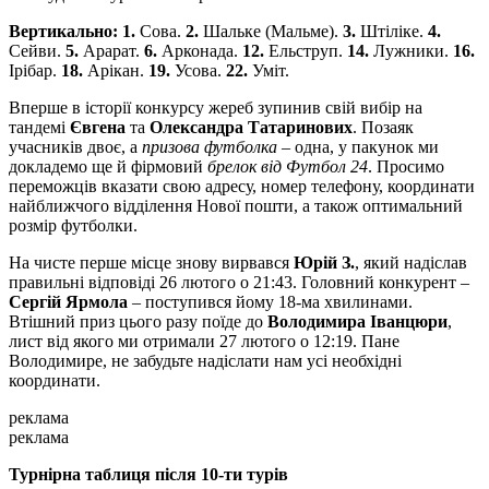
Вертикально: 1.
Сова.
2.
Шальке (Мальме).
3.
Штіліке.
4.
Сейви.
5.
Арарат.
6.
Арконада.
12.
Ельструп.
14.
Лужники.
16.
Ірібар.
18.
Арікан.
19.
Усова.
22.
Уміт.
Вперше в історії конкурсу жереб зупинив свій вибір на
тандемі
Євгена
та
Олександра Татаринових
. Позаяк
учасників двоє, а
призова футболка
– одна, у пакунок ми
докладемо ще й фірмовий
брелок від Футбол 24
. Просимо
переможців вказати свою адресу, номер телефону, координати
найближчого відділення Нової пошти, а також оптимальний
розмір футболки.
На чисте перше місце знову вирвався
Юрій З.
, який надіслав
правильні відповіді 26 лютого о 21:43. Головний конкурент –
Сергій Ярмола
– поступився йому 18-ма хвилинами.
Втішний приз цього разу поїде до
Володимира Іванцюри
,
лист від якого ми отримали 27 лютого о 12:19. Пане
Володимире, не забудьте надіслати нам усі необхідні
координати.
реклама
реклама
Турнірна таблиця після 10-ти турів