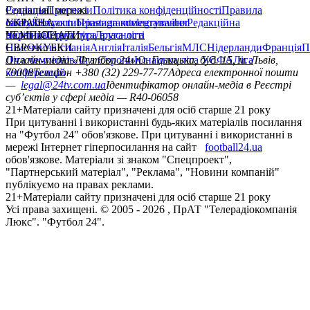
Редакція
Соціальні мережі
Прогнози
Політика конфіденційності
Правила
сайту
facebook
УКРАЇНА
Контакти
x
youtube
Правила коментування
instagram
telegram
viber
Редакційна
політика
Україна
ЧЕМПІОНАТИ
Перша ліга
Структура власності
Друга ліга
Німеччина
ЄВРОКУБКИ
Іспанія
Англія
Італія
Бельгія
МЛС
Нідерланди
Франція
П
Ліга чемпіонів
Онлайн-медіа «Футбол 24»
Ліга Європи
Юнацька ліга УЄФА
пл. Галицька, буд. 15, м. Львів,
Ліга
конференцій
79008
Телефон +380 (32) 229-77-77
Адреса електронної пошти
—
legal@24tv.com.ua
Ідентифікатор онлайн-медіа в Реєстрі
суб’єктів у сфері медіа — R40-06058
21+
Матеріали сайту призначені для осіб старше 21 року
При цитуванні і використанні будь-яких матеріалів посилання
на "Футбол 24" обов'язкове. При цитуванні і використанні в
мережі Інтернет гіперпосилання на сайт
football24.ua
обов'язкове. Матеріали зі знаком "Спецпроект",
"Партнерський матеріал", "Реклама", "Новини компаній"
публікуємо на правах реклами.
21+
Матеріали сайту призначені для осіб старше 21 року
Усi права захищенi. © 2005 -
2026
, ПрАТ "Телерадіокомпанія
Люкс". "Футбол 24".