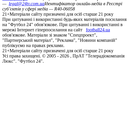
—
legal@24tv.com.ua
Ідентифікатор онлайн-медіа в Реєстрі
суб’єктів у сфері медіа — R40-06058
21+
Матеріали сайту призначені для осіб старше 21 року
При цитуванні і використанні будь-яких матеріалів посилання
на "Футбол 24" обов'язкове. При цитуванні і використанні в
мережі Інтернет гіперпосилання на сайт
football24.ua
обов'язкове. Матеріали зі знаком "Спецпроект",
"Партнерський матеріал", "Реклама", "Новини компаній"
публікуємо на правах реклами.
21+
Матеріали сайту призначені для осіб старше 21 року
Усi права захищенi. © 2005 -
2026
, ПрАТ "Телерадіокомпанія
Люкс". "Футбол 24".