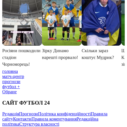
головна
матч-центр
прогнози
футбол +
Обране
САЙТ ФУТБОЛ 24
Редакція
Прогнози
Політика конфіденційності
Правила
сайту
Контакти
Правила коментування
Редакційна
політика
Структура власності