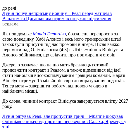
до речі
Лунін почув неприємну новину – Реал перед матчем з
Ванатом та Циганковим отримав потужне підсилення
реклама
Як повідомляє
Mundo Deportivo
, бразилець перепросив за
свою поведінку. Хабі Алонсо і весь його тренерський штаб
також були присутні під час промови вінгера. Після важкої
перемоги над Олімпіакосом (4:3) в Лізі чемпіонів Вінісіус та
Алонсо обійнялися, що свідчить про примирення сторін.
Джерело зазначає, що на цю мить бразилець готовий
продовжити контракт з Реалом, а також відмовився від ідеї
стати найбільш високооплачуваним гравцем команди. Наразі
Вінісіус отримує 15 мільйонів євро до вирахування податків.
Тепер мета – завершити роботу над новою угодою в
найближчі місяці.
До слова, чинний контракт Вінісіуса завершується влітку 2027
року.
Лунін рятував Реал, але пропустив тричі – Мбаппе шокував
Олімпіакос покером, проте не перевершив Салаха, Яремчук у
тіні