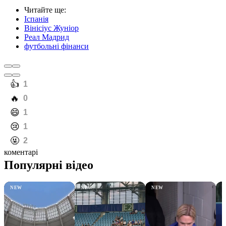
Читайте ще
:
Іспанія
Вінісіус Жуніор
Реал Мадрид
футбольні фінанси
️👍
1
️🔥
0
️😄
1
️😢
1
️🤬
2
коментарі