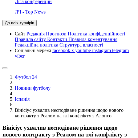
Ліга конференцій
ЛЧ - Top News
До всіх турнірів
Сайт
Редакція
Прогнози
Політика конфіденційності
Правила сайту
Контакти
Правила коментування
Редакційна політика
Структура власності
Соціальні мережі
facebook
x
youtube
instagram
telegram
viber
Футбол 24
Новини футболу
Іспанія
Вінісіус ухвалив несподіване рішення щодо нового
контракту з Реалом на тлі конфлікту з Алонсо
Вінісіус ухвалив несподіване рішення щодо
нового контракту з Реалом на тлі конфлікту з