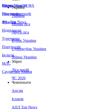
Збірна України
Італія
Суперкубок УЄФА
Україна
Німеччина
Ліга конференцій
Україна
Франція
ЛЧ - Top News
Перша ліга
Нідерланди
Друга ліга
Туреччина
Кубок України
Португалія
Суперкубок України
Бельгія
Збірна України
Збірні
МЛС
Ліга націй
Саудівська Аравія
ЧС 2026
Чемпіонати
Англія
Іспанія
АПЛ Top News