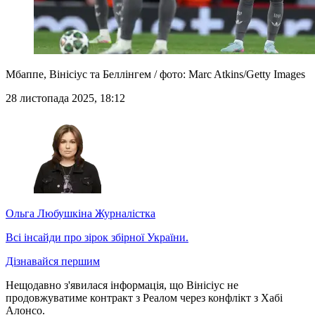
Мбаппе, Вінісіус та Беллінгем / фото: Marc Atkins/Getty Images
28 листопада 2025, 18:12
Ольга Любушкіна
Журналістка
Всі інсайди про зірок збірної України.
Дізнавайся першим
Нещодавно з'явилася інформація, що Вінісіус не
продовжуватиме контракт з Реалом через конфлікт з Хабі
Алонсо.