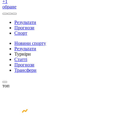
+
1
обране
Результати
Прогнози
Спорт
Новини спорту
Результати
Турніри
Статті
Прогнози
Трансфери
топ