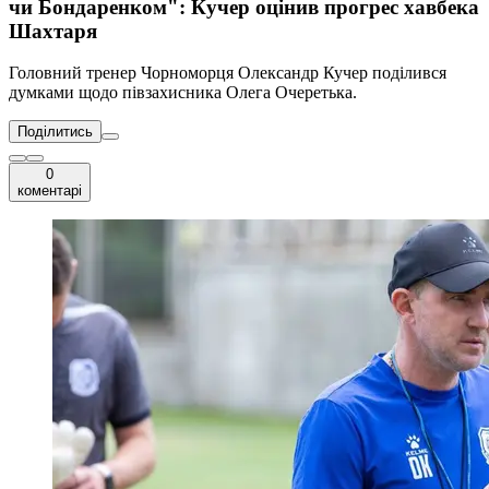
чи Бондаренком": Кучер оцінив прогрес хавбека
Шахтаря
Головний тренер Чорноморця Олександр Кучер поділився
думками щодо півзахисника Олега Очеретька.
Поділитись
0
коментарі