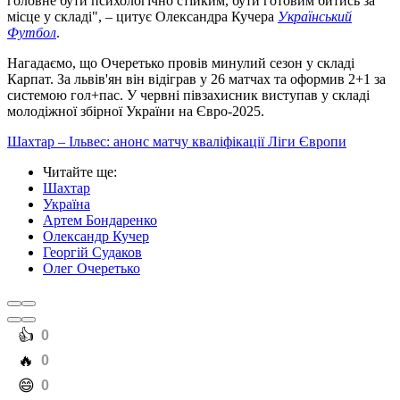
головне бути психологічно стійким, бути готовим битись за
місце у складі", – цитує Олександра Кучера
Український
Футбол
.
Нагадаємо, що Очеретько провів минулий сезон у складі
Карпат. За львів'ян він відіграв у 26 матчах та оформив 2+1 за
системою гол+пас. У червні півзахисник виступав у складі
молодіжної збірної України на Євро-2025.
Шахтар – Ільвес: анонс матчу кваліфікації Ліги Європи
Читайте ще
:
Шахтар
Україна
Артем Бондаренко
Олександр Кучер
Георгій Судаков
Олег Очеретько
️👍
0
️🔥
0
️😄
0