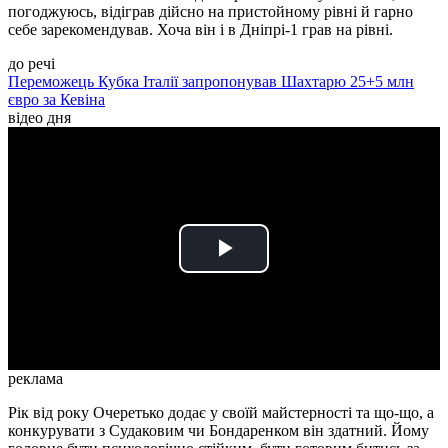
погоджуюсь, відіграв дійсно на пристойному рівні й гарно
себе зарекомендував. Хоча він і в Дніпрі-1 грав на рівні.
до речі
Переможець Кубка Італії запропонував Шахтарю 25+5 млн
євро за Кевіна
відео дня
Play
Video
реклама
Рік від року Очеретько додає у своїй майстерності та що-що, а
конкурувати з Судаковим чи Бондаренком він здатний. Йому