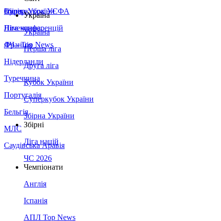
Збірна України
Італія
Суперкубок УЄФА
Україна
Німеччина
Ліга конференцій
Україна
Франція
ЛЧ - Top News
Перша ліга
Нідерланди
Друга ліга
Туреччина
Кубок України
Португалія
Суперкубок України
Бельгія
Збірна України
Збірні
МЛС
Ліга націй
Саудівська Аравія
ЧС 2026
Чемпіонати
Англія
Іспанія
АПЛ Top News