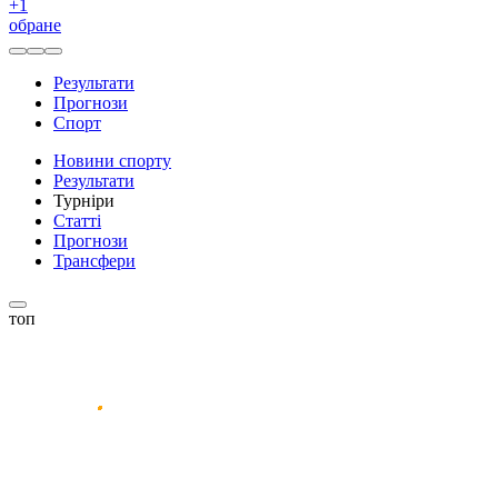
+
1
обране
Результати
Прогнози
Спорт
Новини спорту
Результати
Турніри
Статті
Прогнози
Трансфери
топ