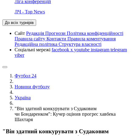
Ліга конференцій
ЛЧ - Top News
До всіх турнірів
Сайт
Редакція
Прогнози
Політика конфіденційності
Правила сайту
Контакти
Правила коментування
Редакційна політика
Структура власності
Соціальні мережі
facebook
x
youtube
instagram
telegram
viber
Футбол 24
Новини футболу
Україна
"Він здатний конкурувати з Судаковим
чи Бондаренком": Кучер оцінив прогрес хавбека
Шахтаря
"Він здатний конкурувати з Судаковим