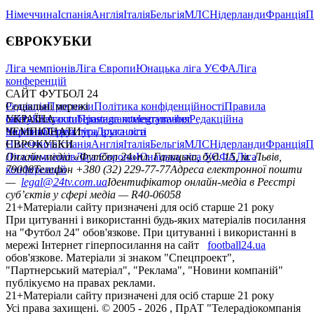
Німеччина
Іспанія
Англія
Італія
Бельгія
МЛС
Нідерланди
Франція
П
ЄВРОКУБКИ
Ліга чемпіонів
Ліга Європи
Юнацька ліга УЄФА
Ліга
конференцій
САЙТ ФУТБОЛ 24
Редакція
Соціальні мережі
Прогнози
Політика конфіденційності
Правила
сайту
facebook
УКРАЇНА
Контакти
x
youtube
Правила коментування
instagram
telegram
viber
Редакційна
політика
Україна
ЧЕМПІОНАТИ
Перша ліга
Структура власності
Друга ліга
Німеччина
ЄВРОКУБКИ
Іспанія
Англія
Італія
Бельгія
МЛС
Нідерланди
Франція
П
Ліга чемпіонів
Онлайн-медіа «Футбол 24»
Ліга Європи
Юнацька ліга УЄФА
пл. Галицька, буд. 15, м. Львів,
Ліга
конференцій
79008
Телефон +380 (32) 229-77-77
Адреса електронної пошти
—
legal@24tv.com.ua
Ідентифікатор онлайн-медіа в Реєстрі
суб’єктів у сфері медіа — R40-06058
21+
Матеріали сайту призначені для осіб старше 21 року
При цитуванні і використанні будь-яких матеріалів посилання
на "Футбол 24" обов'язкове. При цитуванні і використанні в
мережі Інтернет гіперпосилання на сайт
football24.ua
обов'язкове. Матеріали зі знаком "Спецпроект",
"Партнерський матеріал", "Реклама", "Новини компаній"
публікуємо на правах реклами.
21+
Матеріали сайту призначені для осіб старше 21 року
Усi права захищенi. © 2005 -
2026
, ПрАТ "Телерадіокомпанія