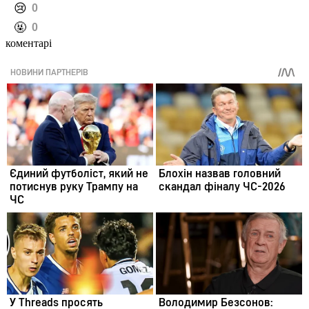
️😢
0
️🤬
0
коментарі