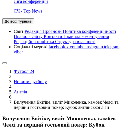
Ліга конференцій
ЛЧ - Top News
До всіх турнірів
Сайт
Редакція
Прогнози
Політика конфіденційності
Правила сайту
Контакти
Правила коментування
Редакційна політика
Структура власності
Соціальні мережі
facebook
x
youtube
instagram
telegram
viber
Футбол 24
Новини футболу
Англія
Вилучення Екітіке, виліт Миколенка, камбек Челсі та
перший гостьовий покер: Кубок англійської ліги
Вилучення Екітіке, виліт Миколенка, камбек
Челсі та перший гостьовий покер: Кубок