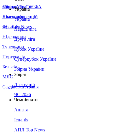
Збірна України
Італія
Суперкубок УЄФА
Україна
Німеччина
Ліга конференцій
Україна
Франція
ЛЧ - Top News
Перша ліга
Нідерланди
Друга ліга
Туреччина
Кубок України
Португалія
Суперкубок України
Бельгія
Збірна України
Збірні
МЛС
Ліга націй
Саудівська Аравія
ЧС 2026
Чемпіонати
Англія
Іспанія
АПЛ Top News