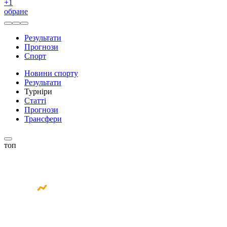
+
1
обране
Результати
Прогнози
Спорт
Новини спорту
Результати
Турніри
Статті
Прогнози
Трансфери
топ