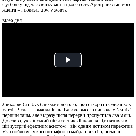
футболку під час святкування цього голу. Арбітр не став його
жаліти – і показав другу жовту.
відео дня
Play
Video
Лінкольн Сіті був близький до того, щоб створити сенсацію в
матчі з Челсі – команда Івана Варфоломєєва виграла у "синіх"
перший тайм, але відразу після перерви пропустила два м'ячі.
До слова, український півзахисник Лінкольна відзначився в
цій зустрічі ефектним асистом – він одним дотиком перехопив
м'яч поблизу чужого штрафного майданчика і одночасно