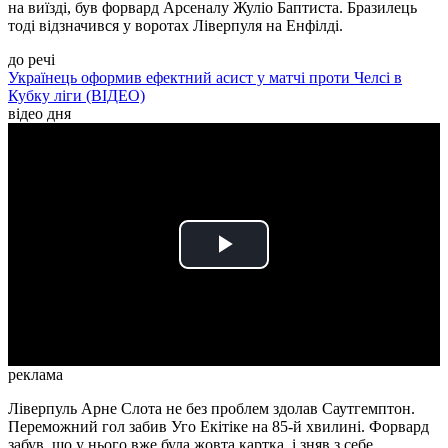
на виїзді, був форвард Арсеналу Жуліо Баптиста. Бразилець
тоді відзначився у воротах Ліверпуля на Енфілді.
до речі
Українець оформив ефектний асист у матчі проти Челсі в
Кубку ліги (ВІДЕО)
відео дня
Play
Video
реклама
Ліверпуль Арне Слота не без проблем здолав Саутгемптон.
Переможний гол забив Уго Екітіке на 85-й хвилині. Форвард
забув, що у нього вже була жовта картка, і зняв з себе