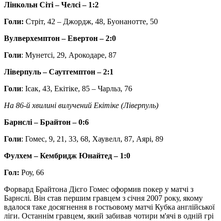
Лінкольн Сіті – Челсі – 1:2
Голи:
Стріт, 42 – Джордж, 48, Буонанотте, 50
Вулверхемптон – Евертон – 2:0
Голи
: Мунетсі, 29, Арокодаре, 87
Ліверпуль – Саутгемптон – 2:1
Голи
: Ісак, 43, Екітіке, 85 – Чарльз, 76
На 86-й хвилині вилучений Екітіке (Ліверпуль)
Барнслі – Брайтон – 0:6
Голи
: Гомес, 9, 21, 33, 68, Хаувелл, 87, Аярі, 89
Фулхем – Кембридж Юнайтед – 1:0
Гол:
Роу, 66
Форвард Брайтона Дієго Гомес оформив покер у матчі з
Барнслі. Він став першим гравцем з січня 2007 року, якому
вдалося таке досягнення в гостьовому матчі Кубка англійської
ліги. Останнім гравцем, який забивав чотири м'ячі в одній грі