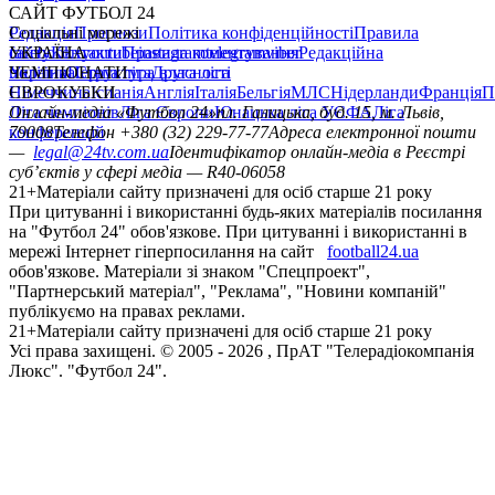
САЙТ ФУТБОЛ 24
Редакція
Соціальні мережі
Прогнози
Політика конфіденційності
Правила
сайту
facebook
УКРАЇНА
Контакти
x
youtube
Правила коментування
instagram
telegram
viber
Редакційна
політика
Україна
ЧЕМПІОНАТИ
Перша ліга
Структура власності
Друга ліга
Німеччина
ЄВРОКУБКИ
Іспанія
Англія
Італія
Бельгія
МЛС
Нідерланди
Франція
П
Ліга чемпіонів
Онлайн-медіа «Футбол 24»
Ліга Європи
Юнацька ліга УЄФА
пл. Галицька, буд. 15, м. Львів,
Ліга
конференцій
79008
Телефон +380 (32) 229-77-77
Адреса електронної пошти
—
legal@24tv.com.ua
Ідентифікатор онлайн-медіа в Реєстрі
суб’єктів у сфері медіа — R40-06058
21+
Матеріали сайту призначені для осіб старше 21 року
При цитуванні і використанні будь-яких матеріалів посилання
на "Футбол 24" обов'язкове. При цитуванні і використанні в
мережі Інтернет гіперпосилання на сайт
football24.ua
обов'язкове. Матеріали зі знаком "Спецпроект",
"Партнерський матеріал", "Реклама", "Новини компаній"
публікуємо на правах реклами.
21+
Матеріали сайту призначені для осіб старше 21 року
Усi права захищенi. © 2005 -
2026
, ПрАТ "Телерадіокомпанія
Люкс". "Футбол 24".