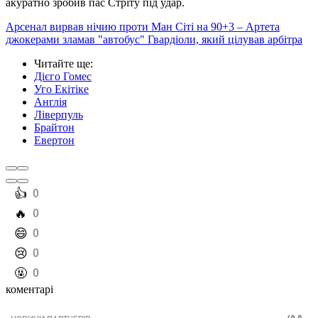
акуратно зробив пас Стріту під удар.
Арсенал вирвав нічию проти Ман Сіті на 90+3 – Артета
джокерами зламав "автобус" Гвардіоли, який цілував арбітра
Читайте ще
:
Дієго Гомес
Уго Екітіке
Англія
Ліверпуль
Брайтон
Евертон
️👍
0
️🔥
0
️😄
0
️😢
0
️🤬
0
коментарі