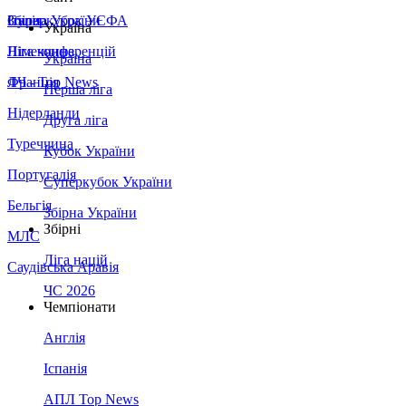
Збірна України
Італія
Суперкубок УЄФА
Україна
Німеччина
Ліга конференцій
Україна
Франція
ЛЧ - Top News
Перша ліга
Нідерланди
Друга ліга
Туреччина
Кубок України
Португалія
Суперкубок України
Бельгія
Збірна України
Збірні
МЛС
Ліга націй
Саудівська Аравія
ЧС 2026
Чемпіонати
Англія
Іспанія
АПЛ Top News