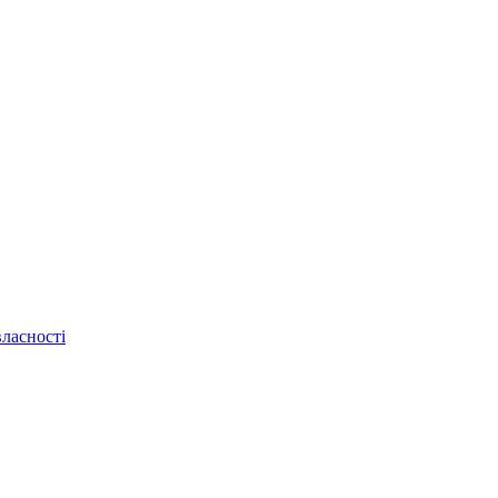
ласності