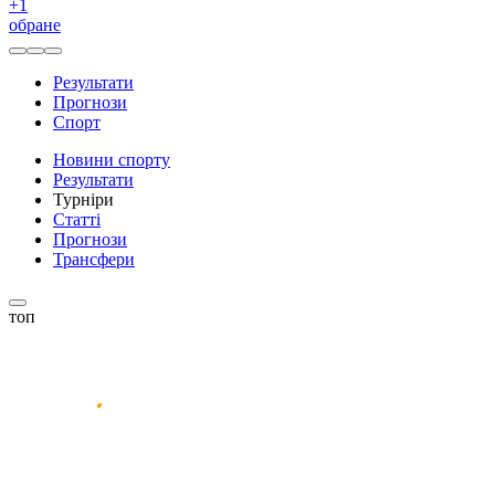
+
1
обране
Результати
Прогнози
Спорт
Новини спорту
Результати
Турніри
Статті
Прогнози
Трансфери
топ