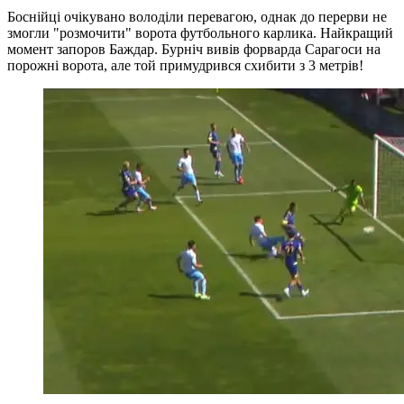
Боснійці очікувано володіли перевагою, однак до перерви не
змогли "розмочити" ворота футбольного карлика. Найкращий
момент запоров Баждар. Бурніч вивів форварда Сарагоси на
порожні ворота, але той примудрився схибити з 3 метрів!