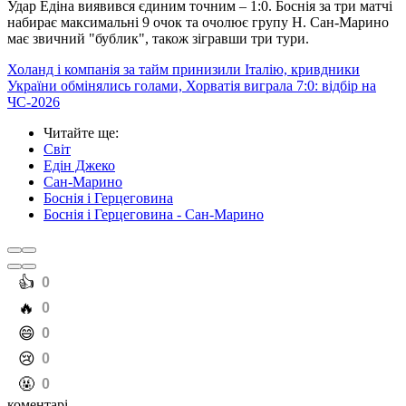
Удар Едіна виявився єдиним точним – 1:0. Боснія за три матчі
набирає максимальні 9 очок та очолює групу Н. Сан-Марино
має звичний "бублик", також зігравши три тури.
Холанд і компанія за тайм принизили Італію, кривдники
України обмінялись голами, Хорватія виграла 7:0: відбір на
ЧС-2026
Читайте ще
:
Світ
Едін Джеко
Сан-Марино
Боснія і Герцеговина
Боснія і Герцеговина - Сан-Марино
️👍
0
️🔥
0
️😄
0
️😢
0
️🤬
0
коментарі