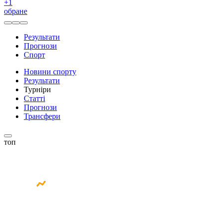
+
1
обране
Результати
Прогнози
Спорт
Новини спорту
Результати
Турніри
Статті
Прогнози
Трансфери
топ