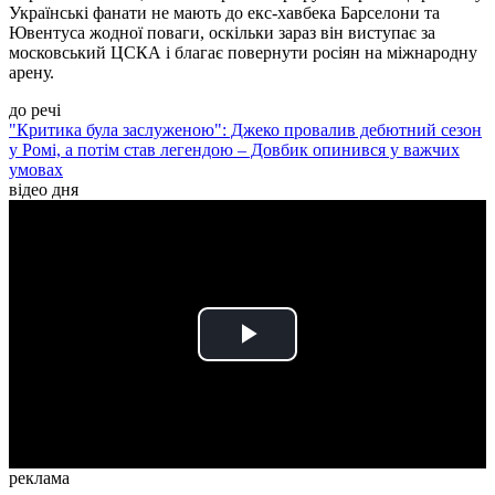
Українські фанати не мають до екс-хавбека Барселони та
Ювентуса жодної поваги, оскільки зараз він виступає за
московський ЦСКА і благає повернути росіян на міжнародну
арену.
до речі
"Критика була заслуженою": Джеко провалив дебютний сезон
у Ромі, а потім став легендою – Довбик опинився у важчих
умовах
відео дня
Play
Video
реклама