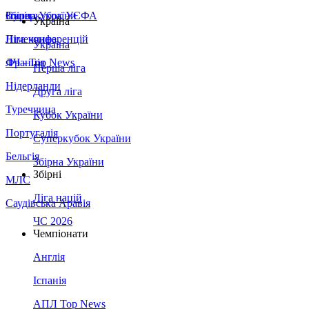
Збірна України
Італія
Суперкубок УЄФА
Україна
Німеччина
Ліга конференцій
Україна
Франція
ЛЧ - Top News
Перша ліга
Нідерланди
Друга ліга
Туреччина
Кубок України
Португалія
Суперкубок України
Бельгія
Збірна України
Збірні
МЛС
Ліга націй
Саудівська Аравія
ЧС 2026
Чемпіонати
Англія
Іспанія
АПЛ Top News