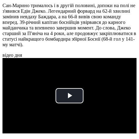
Сан-Марино трималось і в другій половині, допоки на полі не
з'явився Едін Джеко. Легендарний форвард на 62-й хвилині
замінив невдаху Баждара, а на 66-й вивів свою команду
вперед. 39-річний капітан боснійців увірвався до карного
майданчика та впевнено завершив момент. До слова, Джеко
старший за П'яніча на 4 роки, але продовжує закріплюватися в
статусі найкращого бомбардира збірної Боснії (68-й гол у 141-
му матчі).
відео дня
Play
Video