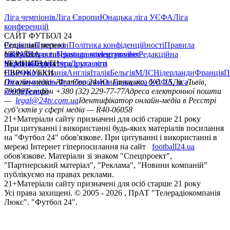
Ліга чемпіонів
Ліга Європи
Юнацька ліга УЄФА
Ліга
конференцій
САЙТ ФУТБОЛ 24
Редакція
Соціальні мережі
Прогнози
Політика конфіденційності
Правила
сайту
facebook
УКРАЇНА
Контакти
x
youtube
Правила коментування
instagram
telegram
viber
Редакційна
політика
Україна
ЧЕМПІОНАТИ
Перша ліга
Структура власності
Друга ліга
Німеччина
ЄВРОКУБКИ
Іспанія
Англія
Італія
Бельгія
МЛС
Нідерланди
Франція
П
Ліга чемпіонів
Онлайн-медіа «Футбол 24»
Ліга Європи
Юнацька ліга УЄФА
пл. Галицька, буд. 15, м. Львів,
Ліга
конференцій
79008
Телефон +380 (32) 229-77-77
Адреса електронної пошти
—
legal@24tv.com.ua
Ідентифікатор онлайн-медіа в Реєстрі
суб’єктів у сфері медіа — R40-06058
21+
Матеріали сайту призначені для осіб старше 21 року
При цитуванні і використанні будь-яких матеріалів посилання
на "Футбол 24" обов'язкове. При цитуванні і використанні в
мережі Інтернет гіперпосилання на сайт
football24.ua
обов'язкове. Матеріали зі знаком "Спецпроект",
"Партнерський матеріал", "Реклама", "Новини компаній"
публікуємо на правах реклами.
21+
Матеріали сайту призначені для осіб старше 21 року
Усi права захищенi. © 2005 -
2026
, ПрАТ "Телерадіокомпанія
Люкс". "Футбол 24".