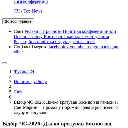
Ліга конференцій
ЛЧ - Top News
До всіх турнірів
Сайт
Редакція
Прогнози
Політика конфіденційності
Правила сайту
Контакти
Правила коментування
Редакційна політика
Структура власності
Соціальні мережі
facebook
x
youtube
instagram
telegram
viber
Футбол 24
Новини футболу
Світ
Відбір ЧС-2026: Джеко врятував Боснію від ганьби зі
Сан-Марино – промах у порожні, гравця російського
клубу вшанували
Відбір ЧС-2026: Джеко врятував Боснію від