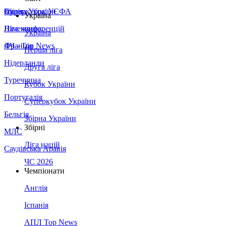
Збірна України
Італія
Суперкубок УЄФА
Україна
Німеччина
Ліга конференцій
Україна
Франція
ЛЧ - Top News
Перша ліга
Нідерланди
Друга ліга
Туреччина
Кубок України
Португалія
Суперкубок України
Бельгія
Збірна України
Збірні
МЛС
Ліга націй
Саудівська Аравія
ЧС 2026
Чемпіонати
Англія
Іспанія
АПЛ Top News