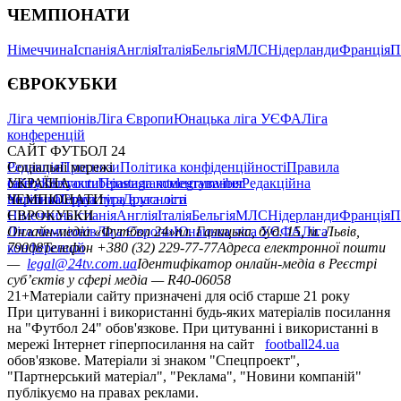
ЧЕМПІОНАТИ
Німеччина
Іспанія
Англія
Італія
Бельгія
МЛС
Нідерланди
Франція
П
ЄВРОКУБКИ
Ліга чемпіонів
Ліга Європи
Юнацька ліга УЄФА
Ліга
конференцій
САЙТ ФУТБОЛ 24
Редакція
Соціальні мережі
Прогнози
Політика конфіденційності
Правила
сайту
facebook
УКРАЇНА
Контакти
x
youtube
Правила коментування
instagram
telegram
viber
Редакційна
політика
Україна
ЧЕМПІОНАТИ
Перша ліга
Структура власності
Друга ліга
Німеччина
ЄВРОКУБКИ
Іспанія
Англія
Італія
Бельгія
МЛС
Нідерланди
Франція
П
Ліга чемпіонів
Онлайн-медіа «Футбол 24»
Ліга Європи
Юнацька ліга УЄФА
пл. Галицька, буд. 15, м. Львів,
Ліга
конференцій
79008
Телефон +380 (32) 229-77-77
Адреса електронної пошти
—
legal@24tv.com.ua
Ідентифікатор онлайн-медіа в Реєстрі
суб’єктів у сфері медіа — R40-06058
21+
Матеріали сайту призначені для осіб старше 21 року
При цитуванні і використанні будь-яких матеріалів посилання
на "Футбол 24" обов'язкове. При цитуванні і використанні в
мережі Інтернет гіперпосилання на сайт
football24.ua
обов'язкове. Матеріали зі знаком "Спецпроект",
"Партнерський матеріал", "Реклама", "Новини компаній"
публікуємо на правах реклами.