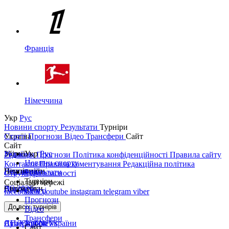
Франція
Німеччина
Укр
Рус
Новини спорту
Результати
Турніри
Україна
Статті
Прогнози
Відео
Трансфери
Сайт
Сайт
Україна
Збірні
Укр
Рус
Редакція
Прогнози
Політика конфіденційності
Правила сайту
Новини спорту
Контакти
Правила коментування
Редакційна політика
Перша ліга
Ліга націй
Чемпіонати
Результати
Структура власності
Турніри
Соціальні мережі
Друга ліга
ЧС 2026
Англія
Єврокубки
Статті
facebook
x
youtube
instagram
telegram
viber
Прогнози
Кубок України
Іспанія
Ліга чемпіонів
До всіх турнірів
Відео
Трансфери
Суперкубок України
АПЛ Top News
Ліга Європи
Сайт