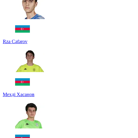
Rza Cəfərov
Мехді Хасанов