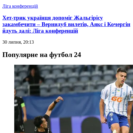
Ліга конференцій
Хет-трик українця допоміг Жальгірісу
закамбечити – Вернидуб вилетів, Аякс і Кочергін
йдуть далі: Ліга конференцій
30 липня, 20:13
Популярне на футбол 24