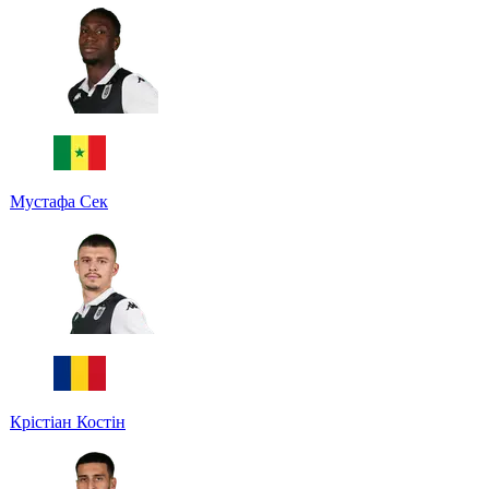
Мустафа Сек
Крістіан Костін