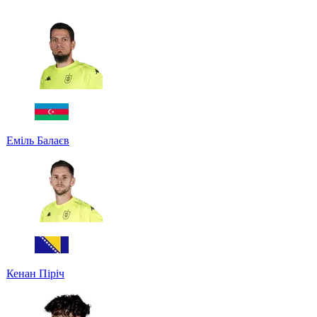
Еміль Балаєв
Кенан Піріч