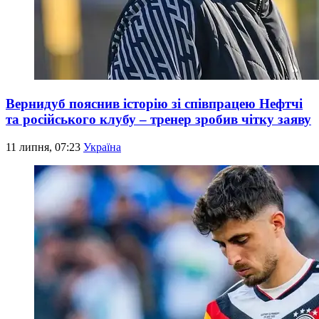
Вернидуб пояснив історію зі співпрацею Нефтчі
та російського клубу – тренер зробив чітку заяву
11 липня, 07:23
Україна