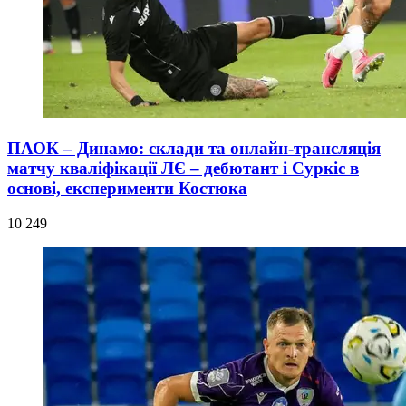
ПАОК – Динамо: склади та онлайн-трансляція
матчу кваліфікації ЛЄ – дебютант і Суркіс в
основі, експерименти Костюка
10 249