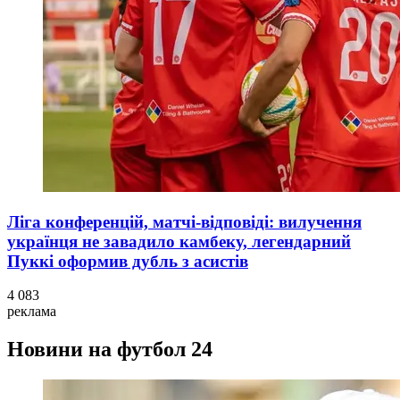
Ліга конференцій, матчі-відповіді: вилучення
українця не завадило камбеку, легендарний
Пуккі оформив дубль з асистів
4 083
реклама
Новини на футбол 24