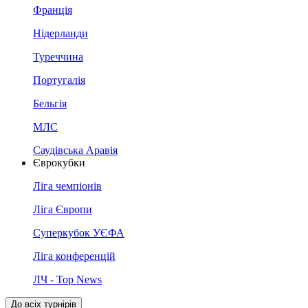
Франція
Нідерланди
Туреччина
Португалія
Бельгія
МЛС
Саудівська Аравія
Єврокубки
Ліга чемпіонів
Ліга Європи
Суперкубок УЄФА
Ліга конференцій
ЛЧ - Top News
До всіх турнірів