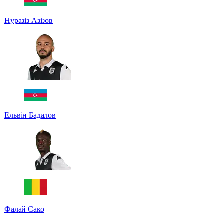
Нуразіз Азізов
Ельвін Бадалов
Фалай Сако