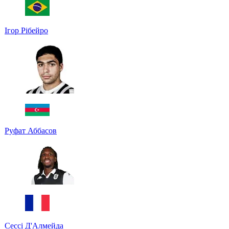
Ігор Рібейро
Руфат Аббасов
Сессі Д'Алмейда