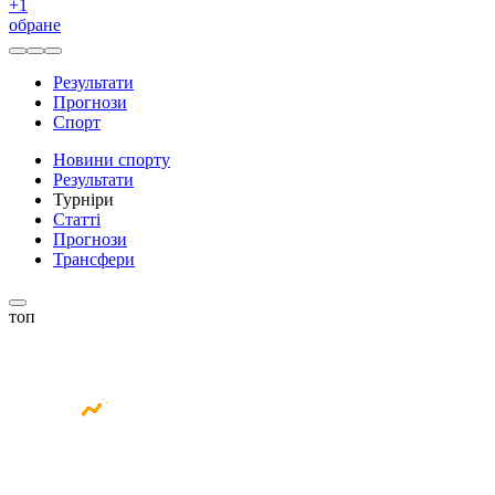
+
1
обране
Результати
Прогнози
Спорт
Новини спорту
Результати
Турніри
Статті
Прогнози
Трансфери
топ