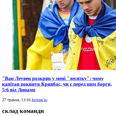
"Ван Леувен розкрив у мені "десятку": чому
капітан покинув Кривбас, чи є перед ним борги,
5:6 від Динамо
27 травня, 13:16
Інтерв’ю
склад команди