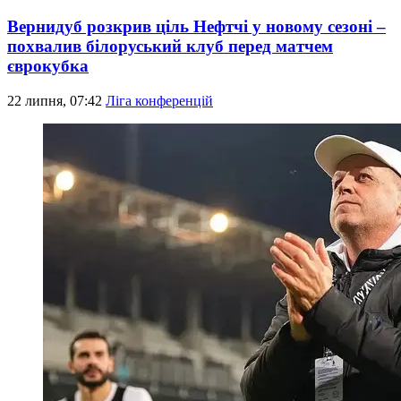
Вернидуб розкрив ціль Нефтчі у новому сезоні –
похвалив білоруський клуб перед матчем
єврокубка
22 липня, 07:42
Ліга конференцій