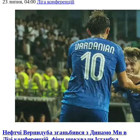
23 липня, 04:00
Ліга конференцій
Нефтчі Вернидуба зганьбився з Динамо Мн в
Лізі конференцій, фіни шокували Істанбул