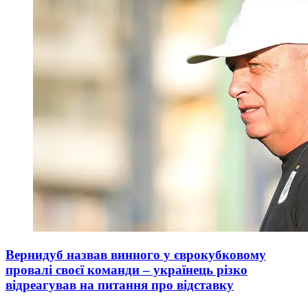
Вернидуб назвав винного у єврокубковому
провалі своєї команди – українець різко
відреагував на питання про відставку