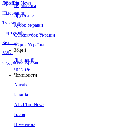
Франція
ЛЧ - Top News
Перша ліга
Нідерланди
Друга ліга
Туреччина
Кубок України
Португалія
Суперкубок України
Бельгія
Збірна України
Збірні
МЛС
Ліга націй
Саудівська Аравія
ЧС 2026
Чемпіонати
Англія
Іспанія
АПЛ Top News
Італія
Німеччина