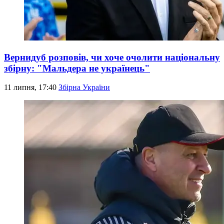
Вернидуб розповів, чи хоче очолити національну
збірну: "Мальдера не українець"
11 липня, 17:40
Збірна України