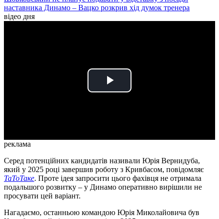
наставника Динамо – Вацко розкрив хід думок тренера
відео дня
Play
Video
реклама
Серед потенційних кандидатів називали Юрія Вернидуба,
який у 2025 році завершив роботу з Кривбасом, повідомляє
ТаТоТаке
. Проте ідея запросити цього фахівця не отримала
подальшого розвитку – у Динамо оперативно вирішили не
просувати цей варіант.
Нагадаємо, останньою командою Юрія Миколайовича був