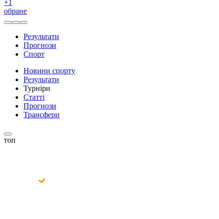
+
1
обране
Результати
Прогнози
Спорт
Новини спорту
Результати
Турніри
Статті
Прогнози
Трансфери
топ