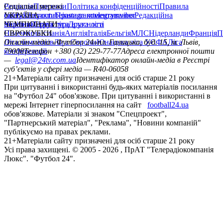
Редакція
Соціальні мережі
Прогнози
Політика конфіденційності
Правила
сайту
facebook
УКРАЇНА
Контакти
x
youtube
Правила коментування
instagram
telegram
viber
Редакційна
політика
Україна
ЧЕМПІОНАТИ
Перша ліга
Структура власності
Друга ліга
Німеччина
ЄВРОКУБКИ
Іспанія
Англія
Італія
Бельгія
МЛС
Нідерланди
Франція
П
Ліга чемпіонів
Онлайн-медіа «Футбол 24»
Ліга Європи
Юнацька ліга УЄФА
пл. Галицька, буд. 15, м. Львів,
Ліга
конференцій
79008
Телефон +380 (32) 229-77-77
Адреса електронної пошти
—
legal@24tv.com.ua
Ідентифікатор онлайн-медіа в Реєстрі
суб’єктів у сфері медіа — R40-06058
21+
Матеріали сайту призначені для осіб старше 21 року
При цитуванні і використанні будь-яких матеріалів посилання
на "Футбол 24" обов'язкове. При цитуванні і використанні в
мережі Інтернет гіперпосилання на сайт
football24.ua
обов'язкове. Матеріали зі знаком "Спецпроект",
"Партнерський матеріал", "Реклама", "Новини компаній"
публікуємо на правах реклами.
21+
Матеріали сайту призначені для осіб старше 21 року
Усi права захищенi. © 2005 -
2026
, ПрАТ "Телерадіокомпанія
Люкс". "Футбол 24".