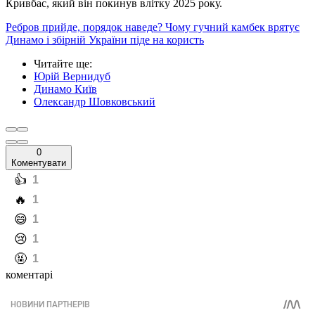
Кривбас, який він покинув влітку 2025 року.
Ребров прийде, порядок наведе? Чому гучний камбек врятує
Динамо і збірній України піде на користь
Читайте ще
:
Юрій Вернидуб
Динамо Київ
Олександр Шовковський
0
Коментувати
️👍
1
️🔥
1
️😄
1
️😢
1
️🤬
1
коментарі