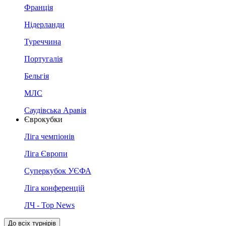
Франція
Нідерланди
Туреччина
Португалія
Бельгія
МЛС
Саудівська Аравія
Єврокубки
Ліга чемпіонів
Ліга Європи
Суперкубок УЄФА
Ліга конференцій
ЛЧ - Top News
До всіх турнірів