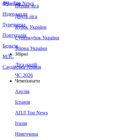
Франція
ЛЧ - Top News
Перша ліга
Нідерланди
Друга ліга
Туреччина
Кубок України
Португалія
Суперкубок України
Бельгія
Збірна України
Збірні
МЛС
Ліга націй
Саудівська Аравія
ЧС 2026
Чемпіонати
Англія
Іспанія
АПЛ Top News
Італія
Німеччина