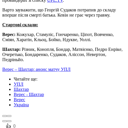
провайдерах зі списку
UPL.TV
.
Варто зауважити, що Георгій Судаков потрапив до складу
вперше після смерті батька. Кевін не грає через травму.
Стартові склади:
Верес:
Кожухар, Стамуліс, Гончаренко, Ціпот, Вовченко,
Сміян, Харатін, Кльоц, Бойко, Ндукве, Уоллі.
Шахтар:
Різник, Конопля, Бондар, Матвієнко, Педро Енріке,
Очеретько, Бондаренко, Судаков, Аліссон, Невертон,
Педріньйо.
Верес – Шахтар: анонс матчу УПЛ
Читайте ще
:
УПЛ
Шахтар
Верес - Шахтар
Верес
Україна
️👍
0