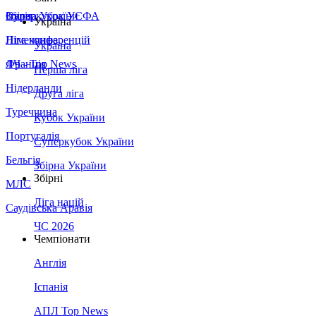
Збірна України
Італія
Суперкубок УЄФА
Україна
Німеччина
Ліга конференцій
Україна
Франція
ЛЧ - Top News
Перша ліга
Нідерланди
Друга ліга
Туреччина
Кубок України
Португалія
Суперкубок України
Бельгія
Збірна України
Збірні
МЛС
Ліга націй
Саудівська Аравія
ЧС 2026
Чемпіонати
Англія
Іспанія
АПЛ Top News