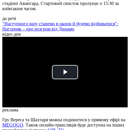
стадіоні Авангард. Стартовий свисток пролунає о 15:30 за
київським часом.
до речі
"Наступного разу станемо в окопи й будемо відбиватися":
Нагорняк – про розгром від Динамо
відео дня
Play
Video
реклама
Гру Вереса та Шахтаря можна подивитися у прямому ефірі на
MEGOGO
. Також онлайн-трансляція буде доступна на інших