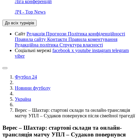
Ліга конференцій
ЛЧ - Top News
До всіх турнірів
Сайт
Редакція
Прогнози
Політика конфіденційності
Правила сайту
Контакти
Правила коментування
Редакційна політика
Структура власності
Соціальні мережі
facebook
x
youtube
instagram
telegram
viber
Футбол 24
Новини футболу
Україна
Верес – Шахтар: стартові склади та онлайн-трансляція
матчу УПЛ – Судаков повернувся після сімейної трагедії
Верес – Шахтар: стартові склади та онлайн-
трансляція матчу УПЛ – Судаков повернувся