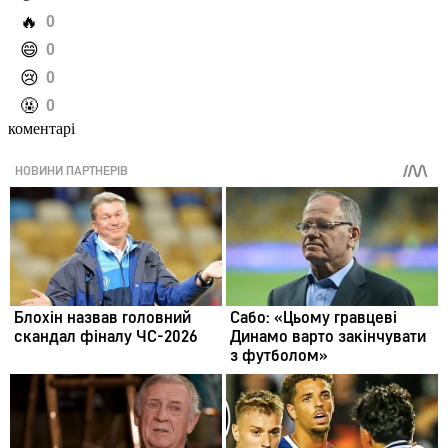
️🔥
0
️😄
0
️😢
0
️🤬
0
коментарі