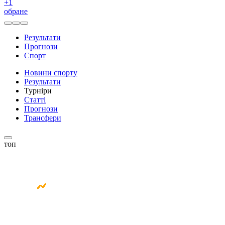
+
1
обране
Результати
Прогнози
Спорт
Новини спорту
Результати
Турніри
Статті
Прогнози
Трансфери
топ