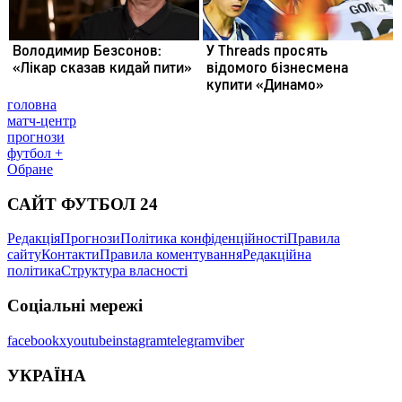
головна
матч-центр
прогнози
футбол +
Обране
САЙТ ФУТБОЛ 24
Редакція
Прогнози
Політика конфіденційності
Правила
сайту
Контакти
Правила коментування
Редакційна
політика
Структура власності
Соціальні мережі
facebook
x
youtube
instagram
telegram
viber
УКРАЇНА