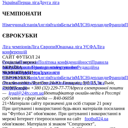
Україна
Перша ліга
Друга ліга
ЧЕМПІОНАТИ
Німеччина
Іспанія
Англія
Італія
Бельгія
МЛС
Нідерланди
Франція
П
ЄВРОКУБКИ
Ліга чемпіонів
Ліга Європи
Юнацька ліга УЄФА
Ліга
конференцій
САЙТ ФУТБОЛ 24
Редакція
Соціальні мережі
Прогнози
Політика конфіденційності
Правила
сайту
facebook
УКРАЇНА
Контакти
x
youtube
Правила коментування
instagram
telegram
viber
Редакційна
політика
Україна
ЧЕМПІОНАТИ
Перша ліга
Структура власності
Друга ліга
Німеччина
ЄВРОКУБКИ
Іспанія
Англія
Італія
Бельгія
МЛС
Нідерланди
Франція
П
Ліга чемпіонів
Онлайн-медіа «Футбол 24»
Ліга Європи
Юнацька ліга УЄФА
пл. Галицька, буд. 15, м. Львів,
Ліга
конференцій
79008
Телефон +380 (32) 229-77-77
Адреса електронної пошти
—
legal@24tv.com.ua
Ідентифікатор онлайн-медіа в Реєстрі
суб’єктів у сфері медіа — R40-06058
21+
Матеріали сайту призначені для осіб старше 21 року
При цитуванні і використанні будь-яких матеріалів посилання
на "Футбол 24" обов'язкове. При цитуванні і використанні в
мережі Інтернет гіперпосилання на сайт
football24.ua
обов'язкове. Матеріали зі знаком "Спецпроект",