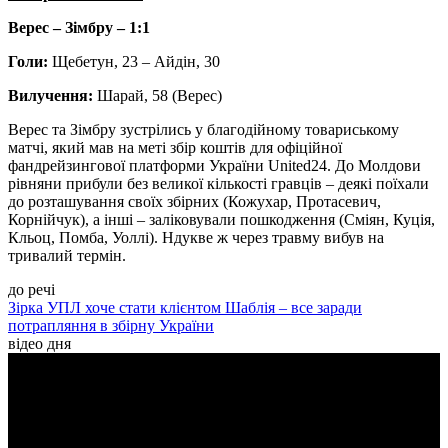
Верес – Зімбру – 1:1
Голи:
Щебетун, 23 – Айдін, 30
Вилучення:
Шарай, 58 (Верес)
Верес та Зімбру зустрілись у благодійному товариському
матчі, який мав на меті збір коштів для офіційної
фандрейзингової платформи України United24. До Молдови
рівняни прибули без великої кількості гравців – деякі поїхали
до розташування своїх збірних (Кожухар, Протасевич,
Корнійчук), а інші – заліковували пошкодження (Сміян, Куція,
Кльоц, Помба, Уоллі). Ндукве ж через травму вибув на
тривалий термін.
до речі
Зірка УПЛ хоче стати клієнтом Шаблія – все заради
потрапляння в збірну України
відео дня