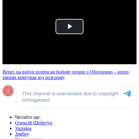
Play
Video
Верес на виїзді розписав бойову нічию з Оболонню – кіпер
рівнян врятував від розгрому
Читайте ще
:
Олексій Щебетун
Україна
Зімбру