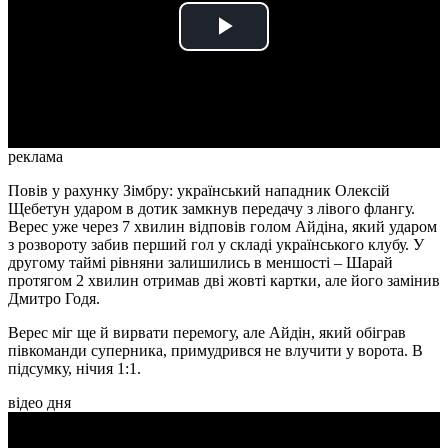
Play
Video
реклама
Повів у рахунку Зімбру: український нападник Олексій
Щебетун ударом в дотик замкнув передачу з лівого флангу.
Верес уже через 7 хвилин відповів голом Айдіна, який ударом
з розвороту забив перший гол у складі українського клубу. У
другому таймі рівняни залишились в меншості – Шарай
протягом 2 хвилин отримав дві жовті картки, але його замінив
Дмитро Годя.
Верес міг ще й вирвати перемогу, але Айдін, який обіграв
півкоманди суперника, примудрився не влучити у ворота. В
підсумку, нічия 1:1.
відео дня