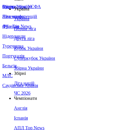
Збірна України
Італія
Суперкубок УЄФА
Україна
Німеччина
Ліга конференцій
Україна
Франція
ЛЧ - Top News
Перша ліга
Нідерланди
Друга ліга
Туреччина
Кубок України
Португалія
Суперкубок України
Бельгія
Збірна України
Збірні
МЛС
Ліга націй
Саудівська Аравія
ЧС 2026
Чемпіонати
Англія
Іспанія
АПЛ Top News