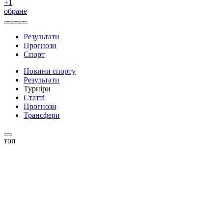
+
1
обране
Результати
Прогнози
Спорт
Новини спорту
Результати
Турніри
Статті
Прогнози
Трансфери
топ