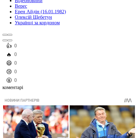
Відеоновини
Верес
Ерен Айдін (16.01.1982)
Олексій Щебетун
Українці за кордоном
️👍
0
️🔥
0
️😄
0
️😢
0
️🤬
0
коментарі