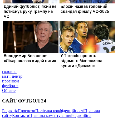
головна
матч-центр
прогнози
футбол +
Обране
САЙТ ФУТБОЛ 24
Редакція
Прогнози
Політика конфіденційності
Правила
сайту
Контакти
Правила коментування
Редакційна