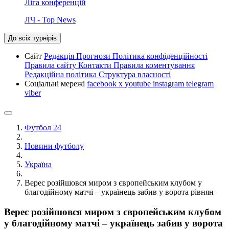
Ліга конференцій
ЛЧ - Top News
До всіх турнірів
Сайт
Редакція
Прогнози
Політика конфіденційності
Правила сайту
Контакти
Правила коментування
Редакційна політика
Структура власності
Соціальні мережі
facebook
x
youtube
instagram
telegram
viber
Футбол 24
Новини футболу
Україна
Верес розійшовся миром з європейським клубом у
благодійному матчі – українець забив у ворота рівнян
Верес розійшовся миром з європейським клубом
у благодійному матчі – українець забив у ворота