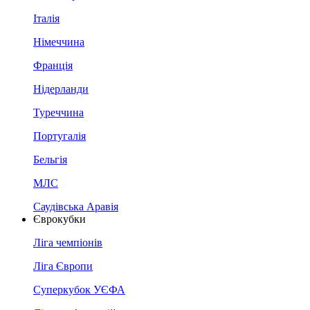
Італія
Німеччина
Франція
Нідерланди
Туреччина
Португалія
Бельгія
МЛС
Саудівська Аравія
Єврокубки
Ліга чемпіонів
Ліга Європи
Суперкубок УЄФА