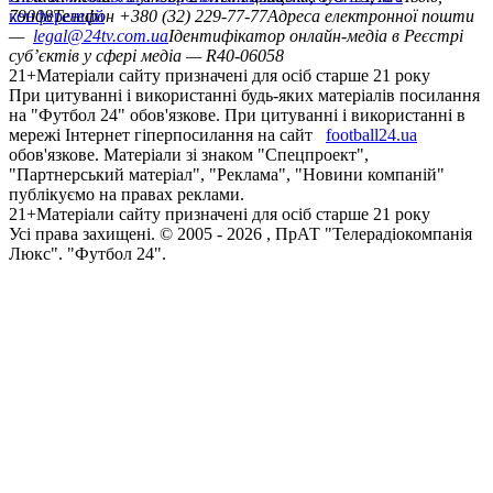
конференцій
79008
Телефон +380 (32) 229-77-77
Адреса електронної пошти
—
legal@24tv.com.ua
Ідентифікатор онлайн-медіа в Реєстрі
суб’єктів у сфері медіа — R40-06058
21+
Матеріали сайту призначені для осіб старше 21 року
При цитуванні і використанні будь-яких матеріалів посилання
на "Футбол 24" обов'язкове. При цитуванні і використанні в
мережі Інтернет гіперпосилання на сайт
football24.ua
обов'язкове. Матеріали зі знаком "Спецпроект",
"Партнерський матеріал", "Реклама", "Новини компаній"
публікуємо на правах реклами.
21+
Матеріали сайту призначені для осіб старше 21 року
Усi права захищенi. © 2005 -
2026
, ПрАТ "Телерадіокомпанія
Люкс". "Футбол 24".