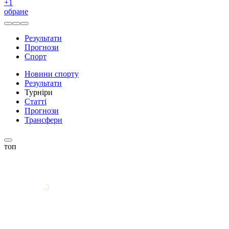
+
1
обране
Результати
Прогнози
Спорт
Новини спорту
Результати
Турніри
Статті
Прогнози
Трансфери
топ