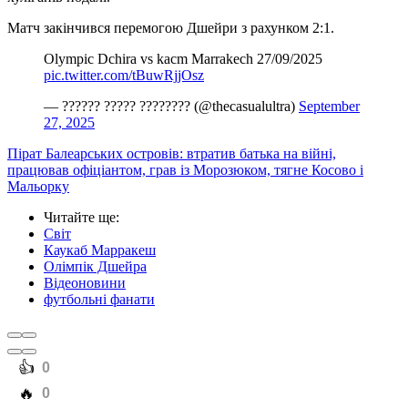
Матч закінчився перемогою Дшейри з рахунком 2:1.
Olympic Dchira vs kacm Marrakech 27/09/2025
pic.twitter.com/tBuwRjjOsz
— ?????? ????? ???????? (@thecasualultra)
September
27, 2025
Пірат Балеарських островів: втратив батька на війні,
працював офіціантом, грав із Морозюком, тягне Косово і
Мальорку
Читайте ще
:
Світ
Каукаб Марракеш
Олімпік Дшейра
Відеоновини
футбольні фанати
️👍
0
️🔥
0