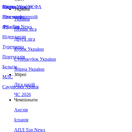
Збірна України
Італія
Суперкубок УЄФА
Україна
Німеччина
Ліга конференцій
Україна
Франція
ЛЧ - Top News
Перша ліга
Нідерланди
Друга ліга
Туреччина
Кубок України
Португалія
Суперкубок України
Бельгія
Збірна України
Збірні
МЛС
Ліга націй
Саудівська Аравія
ЧС 2026
Чемпіонати
Англія
Іспанія
АПЛ Top News