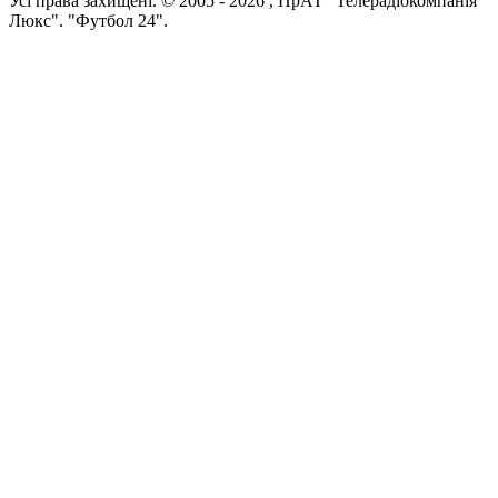
Усi права захищенi. © 2005 -
2026
, ПрАТ "Телерадіокомпанія
Люкс". "Футбол 24".