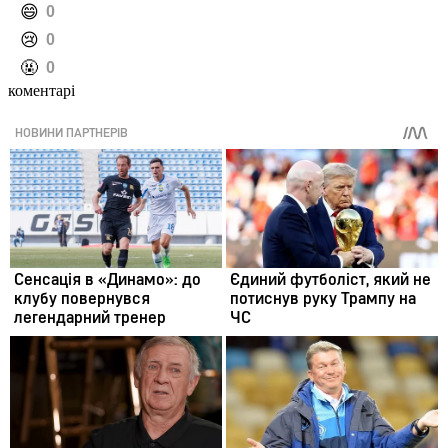
️😄
0
️😢
0
️🤬
0
коментарі