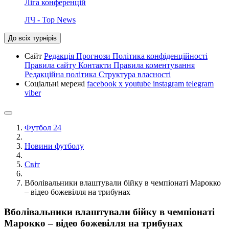
Ліга конференцій
ЛЧ - Top News
До всіх турнірів
Сайт
Редакція
Прогнози
Політика конфіденційності
Правила сайту
Контакти
Правила коментування
Редакційна політика
Структура власності
Соціальні мережі
facebook
x
youtube
instagram
telegram
viber
Футбол 24
Новини футболу
Світ
Вболівальники влаштували бійку в чемпіонаті Марокко
– відео божевілля на трибунах
Вболівальники влаштували бійку в чемпіонаті
Марокко – відео божевілля на трибунах