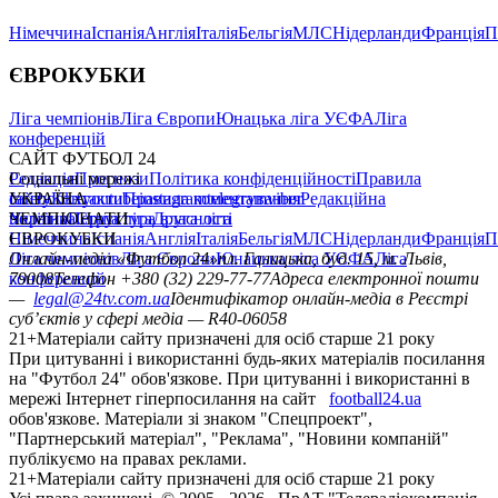
Німеччина
Іспанія
Англія
Італія
Бельгія
МЛС
Нідерланди
Франція
П
ЄВРОКУБКИ
Ліга чемпіонів
Ліга Європи
Юнацька ліга УЄФА
Ліга
конференцій
САЙТ ФУТБОЛ 24
Редакція
Соціальні мережі
Прогнози
Політика конфіденційності
Правила
сайту
facebook
УКРАЇНА
Контакти
x
youtube
Правила коментування
instagram
telegram
viber
Редакційна
політика
Україна
ЧЕМПІОНАТИ
Перша ліга
Структура власності
Друга ліга
Німеччина
ЄВРОКУБКИ
Іспанія
Англія
Італія
Бельгія
МЛС
Нідерланди
Франція
П
Ліга чемпіонів
Онлайн-медіа «Футбол 24»
Ліга Європи
Юнацька ліга УЄФА
пл. Галицька, буд. 15, м. Львів,
Ліга
конференцій
79008
Телефон +380 (32) 229-77-77
Адреса електронної пошти
—
legal@24tv.com.ua
Ідентифікатор онлайн-медіа в Реєстрі
суб’єктів у сфері медіа — R40-06058
21+
Матеріали сайту призначені для осіб старше 21 року
При цитуванні і використанні будь-яких матеріалів посилання
на "Футбол 24" обов'язкове. При цитуванні і використанні в
мережі Інтернет гіперпосилання на сайт
football24.ua
обов'язкове. Матеріали зі знаком "Спецпроект",
"Партнерський матеріал", "Реклама", "Новини компаній"
публікуємо на правах реклами.
21+
Матеріали сайту призначені для осіб старше 21 року