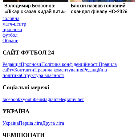
головна
матч-центр
прогнози
футбол +
Обране
САЙТ ФУТБОЛ 24
Редакція
Прогнози
Політика конфіденційності
Правила
сайту
Контакти
Правила коментування
Редакційна
політика
Структура власності
Соціальні мережі
facebook
x
youtube
instagram
telegram
viber
УКРАЇНА
Україна
Перша ліга
Друга ліга
ЧЕМПІОНАТИ