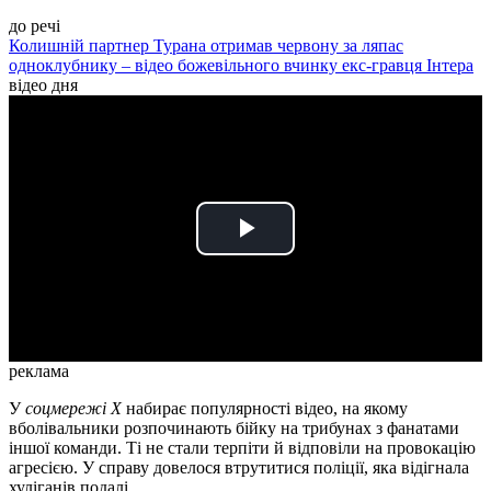
до речі
Колишній партнер Турана отримав червону за ляпас
одноклубнику – відео божевільного вчинку екс-гравця Інтера
відео дня
Play
Video
реклама
У
соцмережі X
набирає популярності відео, на якому
вболівальники розпочинають бійку на трибунах з фанатами
іншої команди. Ті не стали терпіти й відповіли на провокацію
агресією. У справу довелося втрутитися поліції, яка відігнала
хуліганів подалі.