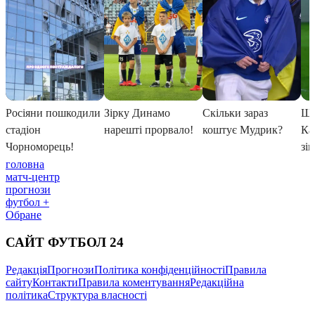
головна
матч-центр
прогнози
футбол +
Обране
САЙТ ФУТБОЛ 24
Редакція
Прогнози
Політика конфіденційності
Правила
сайту
Контакти
Правила коментування
Редакційна
політика
Структура власності