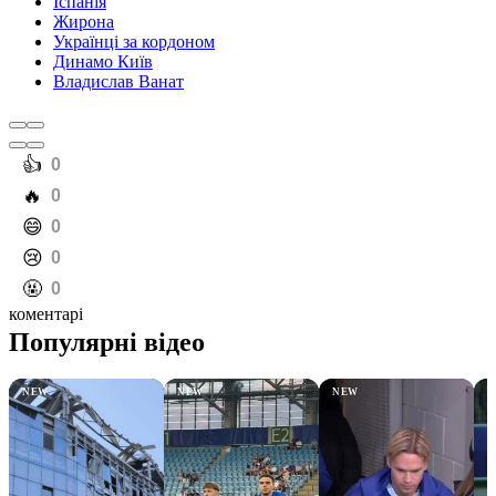
Іспанія
Жирона
Українці за кордоном
Динамо Київ
Владислав Ванат
️👍
0
️🔥
0
️😄
0
️😢
0
️🤬
0
коментарі