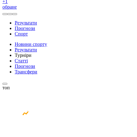
+
1
обране
Результати
Прогнози
Спорт
Новини спорту
Результати
Турніри
Статті
Прогнози
Трансфери
топ