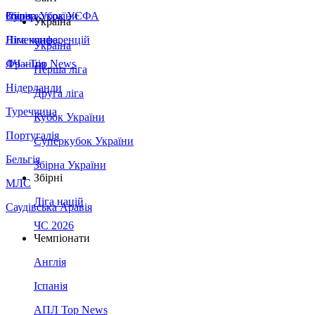
Збірна України
Італія
Суперкубок УЄФА
Україна
Німеччина
Ліга конференцій
Україна
Франція
ЛЧ - Top News
Перша ліга
Нідерланди
Друга ліга
Туреччина
Кубок України
Португалія
Суперкубок України
Бельгія
Збірна України
Збірні
МЛС
Ліга націй
Саудівська Аравія
ЧС 2026
Чемпіонати
Англія
Іспанія
АПЛ Top News