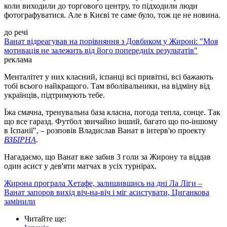
коли виходили до торгового центру, то підходили люди
фотографуватися. Але в Києві те саме було, тож це не новина.
до речі
Ванат відреагував на порівняння з Довбиком у Жироні: "Моя
мотивація не залежить від його попередніх результатів"
реклама
Менталітет у них класний, іспанці всі привітні, всі бажають
тобі всього найкращого. Там вболівальники, на відміну від
українців, підтримують тебе.
Їжа смачна, тренувальна база класна, погода тепла, сонце. Так
що все гаразд. Футбол звичайно інший, багато що по-іншому
в Іспанії", – розповів Владислав Ванат в інтерв'ю проекту
ВЗБІРНА
.
Нагадаємо, що Ванат вже забив 3 голи за Жирону та віддав
один асист у дев'яти матчах в усіх турнірах.
Жирона програла Хетафе, залишившись на дні Ла Ліги –
Ванат запоров вихід віч-на-віч і міг асистувати, Циганкова
замінили
Читайте ще
: