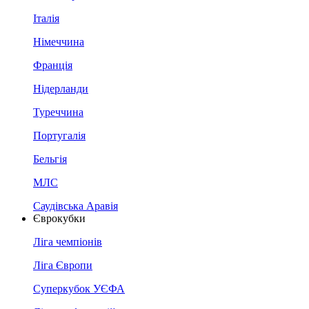
Італія
Німеччина
Франція
Нідерланди
Туреччина
Португалія
Бельгія
МЛС
Саудівська Аравія
Єврокубки
Ліга чемпіонів
Ліга Європи
Суперкубок УЄФА