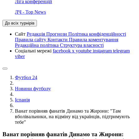
Ліга конференцій
ЛЧ - Top News
До всіх турнірів
Сайт
Редакція
Прогнози
Політика конфіденційності
Правила сайту
Контакти
Правила коментування
Редакційна політика
Структура власності
Соціальні мережі
facebook
x
youtube
instagram
telegram
viber
Футбол 24
Новини футболу
Іспанія
Ванат порівняв фанатів Динамо та Жирони: "Там
вболівальники, на відміну від українців, підтримують
тебе"
Ванат порівняв фанатів Динамо та Жирони: