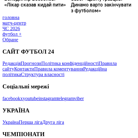
головна
матч-центр
ЧС 2026
футбол +
Обране
САЙТ ФУТБОЛ 24
Редакція
Прогнози
Політика конфіденційності
Правила
сайту
Контакти
Правила коментування
Редакційна
політика
Структура власності
Соціальні мережі
facebook
x
youtube
instagram
telegram
viber
УКРАЇНА
Україна
Перша ліга
Друга ліга
ЧЕМПІОНАТИ