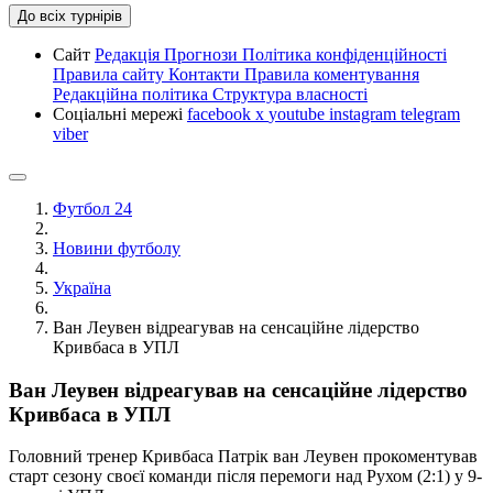
До всіх турнірів
Сайт
Редакція
Прогнози
Політика конфіденційності
Правила сайту
Контакти
Правила коментування
Редакційна політика
Структура власності
Соціальні мережі
facebook
x
youtube
instagram
telegram
viber
Футбол 24
Новини футболу
Україна
Ван Леувен відреагував на сенсаційне лідерство
Кривбаса в УПЛ
Ван Леувен відреагував на сенсаційне лідерство
Кривбаса в УПЛ
Головний тренер Кривбаса Патрік ван Леувен прокоментував
старт сезону своєї команди після перемоги над Рухом (2:1) у 9-