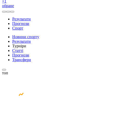
+
1
обране
Результати
Прогнози
Спорт
Новини спорту
Результати
Турніри
Статті
Прогнози
Трансфери
топ