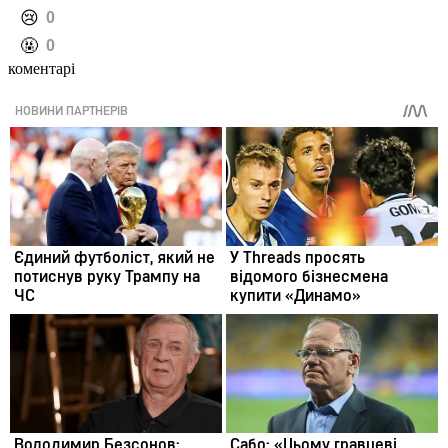
️😢
0
️🤬
0
коментарі