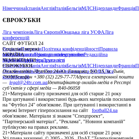
Німеччина
Іспанія
Англія
Італія
Бельгія
МЛС
Нідерланди
Франція
П
ЄВРОКУБКИ
Ліга чемпіонів
Ліга Європи
Юнацька ліга УЄФА
Ліга
конференцій
САЙТ ФУТБОЛ 24
Редакція
Соціальні мережі
Прогнози
Політика конфіденційності
Правила
сайту
facebook
УКРАЇНА
Контакти
x
youtube
Правила коментування
instagram
telegram
viber
Редакційна
політика
Україна
ЧЕМПІОНАТИ
Перша ліга
Структура власності
Друга ліга
Німеччина
ЄВРОКУБКИ
Іспанія
Англія
Італія
Бельгія
МЛС
Нідерланди
Франція
П
Ліга чемпіонів
Онлайн-медіа «Футбол 24»
Ліга Європи
Юнацька ліга УЄФА
пл. Галицька, буд. 15, м. Львів,
Ліга
конференцій
79008
Телефон +380 (32) 229-77-77
Адреса електронної пошти
—
legal@24tv.com.ua
Ідентифікатор онлайн-медіа в Реєстрі
суб’єктів у сфері медіа — R40-06058
21+
Матеріали сайту призначені для осіб старше 21 року
При цитуванні і використанні будь-яких матеріалів посилання
на "Футбол 24" обов'язкове. При цитуванні і використанні в
мережі Інтернет гіперпосилання на сайт
football24.ua
обов'язкове. Матеріали зі знаком "Спецпроект",
"Партнерський матеріал", "Реклама", "Новини компаній"
публікуємо на правах реклами.
21+
Матеріали сайту призначені для осіб старше 21 року
Усi права захищенi. © 2005 -
2026
, ПрАТ "Телерадіокомпанія