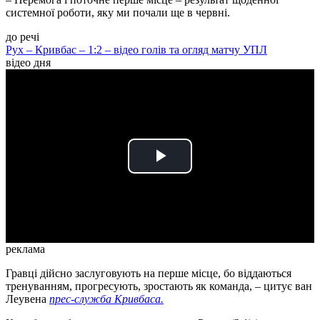
системної роботи, яку ми почали ще в червні.
до речі
Рух – Кривбас – 1:2 – відео голів та огляд матчу УПЛ
відео дня
Play
Video
реклама
Гравці дійсно заслуговують на перше місце, бо віддаються
тренуванням, прогресують, зростають як команда, – цитує ван
Леувена
прес-служба Кривбаса.