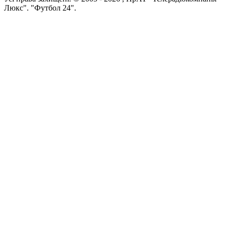
Люкс". "Футбол 24".