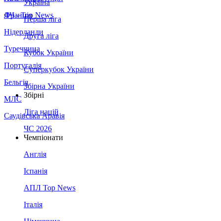
Україна
Франція
ЛЧ - Top News
Перша ліга
Нідерланди
Друга ліга
Туреччина
Кубок України
Португалія
Суперкубок України
Бельгія
Збірна України
Збірні
МЛС
Ліга націй
Саудівська Аравія
ЧС 2026
Чемпіонати
Англія
Іспанія
АПЛ Top News
Італія