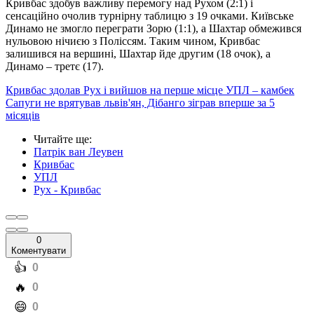
Кривбас здобув важливу перемогу над Рухом (2:1) і
сенсаційно очолив турнірну таблицю з 19 очками. Київське
Динамо не змогло переграти Зорю (1:1), а Шахтар обмежився
нульовою нічиєю з Поліссям. Таким чином, Кривбас
залишився на вершині, Шахтар йде другим (18 очок), а
Динамо – третє (17).
Кривбас здолав Рух і вийшов на перше місце УПЛ – камбек
Сапуги не врятував львів'ян, Дібанго зіграв вперше за 5
місяців
Читайте ще
:
Патрік ван Леувен
Кривбас
УПЛ
Рух - Кривбас
0
Коментувати
️👍
0
️🔥
0
️😄
0