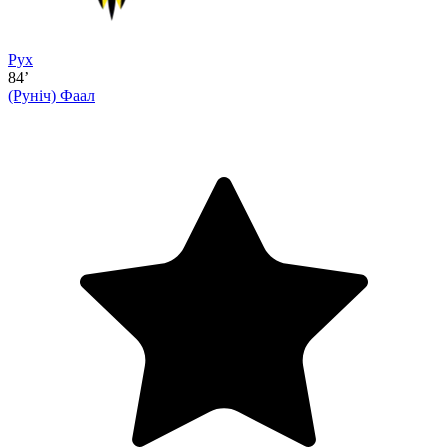
Рух
84’
(Руніч)
Фаал