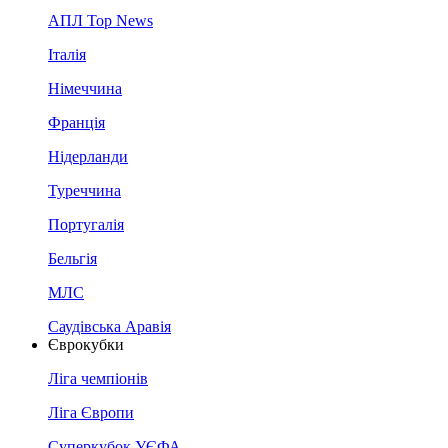
АПЛ Top News
Італія
Німеччина
Франція
Нідерланди
Туреччина
Португалія
Бельгія
МЛС
Саудівська Аравія
Єврокубки
Ліга чемпіонів
Ліга Європи
Суперкубок УЄФА