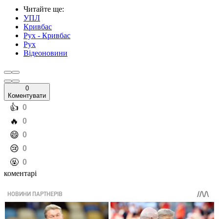
Читайте ще
:
УПЛ
Кривбас
Рух - Кривбас
Рух
Відеоновини
0
Коментувати
️👍
0
️🔥
0
️😄
0
️😢
0
️🤬
0
коментарі