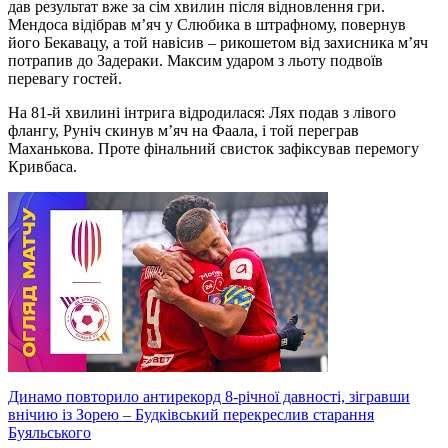
дав результат вже за сім хвилин після відновлення гри.
Мендоса відібрав м’яч у Слюбика в штрафному, повернув
його Бекавацу, а той навісив – рикошетом від захисника м’яч
потрапив до Задераки. Максим ударом з льоту подвоїв
перевагу гостей.
На 81-й хвилині інтрига відродилася: Лях подав з лівого
флангу, Руніч скинув м’яч на Фаала, і той переграв
Маханькова. Проте фінальний свисток зафіксував перемогу
Кривбаса.
Динамо повторило антирекорд 8-річної давності, зігравши
внічию із Зорею – Будківський перекреслив старання
Буяльського