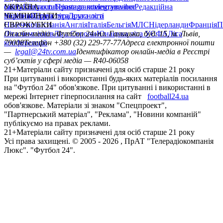
сайту
facebook
УКРАЇНА
Контакти
x
youtube
Правила коментування
instagram
telegram
viber
Редакційна
політика
Україна
ЧЕМПІОНАТИ
Перша ліга
Структура власності
Друга ліга
Німеччина
ЄВРОКУБКИ
Іспанія
Англія
Італія
Бельгія
МЛС
Нідерланди
Франція
П
Ліга чемпіонів
Онлайн-медіа «Футбол 24»
Ліга Європи
Юнацька ліга УЄФА
пл. Галицька, буд. 15, м. Львів,
Ліга
конференцій
79008
Телефон +380 (32) 229-77-77
Адреса електронної пошти
—
legal@24tv.com.ua
Ідентифікатор онлайн-медіа в Реєстрі
суб’єктів у сфері медіа — R40-06058
21+
Матеріали сайту призначені для осіб старше 21 року
При цитуванні і використанні будь-яких матеріалів посилання
на "Футбол 24" обов'язкове. При цитуванні і використанні в
мережі Інтернет гіперпосилання на сайт
football24.ua
обов'язкове. Матеріали зі знаком "Спецпроект",
"Партнерський матеріал", "Реклама", "Новини компаній"
публікуємо на правах реклами.
21+
Матеріали сайту призначені для осіб старше 21 року
Усi права захищенi. © 2005 -
2026
, ПрАТ "Телерадіокомпанія
Люкс". "Футбол 24".