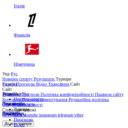
Італія
Франція
Німеччина
Укр
Рус
Новини спорту
Результати
Турніри
Україна
Статті
Прогнози
Відео
Трансфери
Сайт
Сайт
Україна
Збірні
Укр
Рус
Редакція
Прогнози
Політика конфіденційності
Правила сайту
Новини спорту
Контакти
Правила коментування
Редакційна політика
Перша ліга
Ліга націй
Чемпіонати
Результати
Структура власності
Турніри
Соціальні мережі
Друга ліга
ЧС 2026
Англія
Єврокубки
Статті
facebook
x
youtube
instagram
telegram
viber
Прогнози
Кубок України
Іспанія
Ліга чемпіонів
До всіх турнірів
Відео