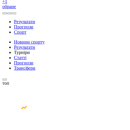
+
1
обране
Результати
Прогнози
Спорт
Новини спорту
Результати
Турніри
Статті
Прогнози
Трансфери
топ