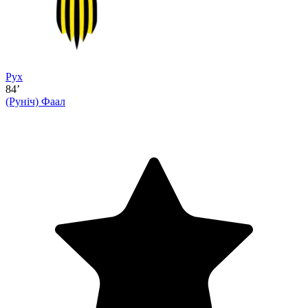
Рух
84’
(Руніч)
Фаал