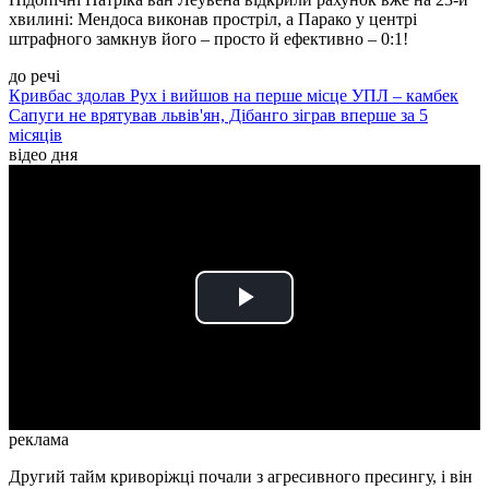
хвилині: Мендоса виконав простріл, а Парако у центрі
штрафного замкнув його – просто й ефективно – 0:1!
до речі
Кривбас здолав Рух і вийшов на перше місце УПЛ – камбек
Сапуги не врятував львів'ян, Дібанго зіграв вперше за 5
місяців
відео дня
Play
Video
реклама
Другий тайм криворіжці почали з агресивного пресингу, і він