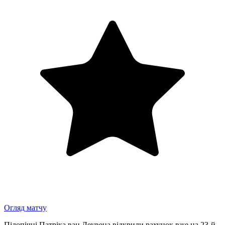
Огляд матчу
Підопічні Патріка ван Леувена відкрили рахунок вже на 23-й