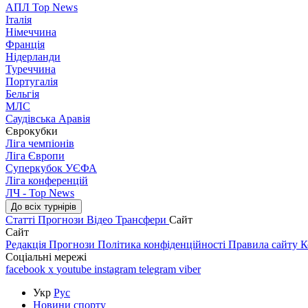
АПЛ Top News
Італія
Німеччина
Франція
Нідерланди
Туреччина
Португалія
Бельгія
МЛС
Саудівська Аравія
Єврокубки
Ліга чемпіонів
Ліга Європи
Суперкубок УЄФА
Ліга конференцій
ЛЧ - Top News
До всіх турнірів
Статті
Прогнози
Відео
Трансфери
Сайт
Сайт
Редакція
Прогнози
Політика конфіденційності
Правила сайту
К
Соціальні мережі
facebook
x
youtube
instagram
telegram
viber
Укр
Рус
Новини спорту