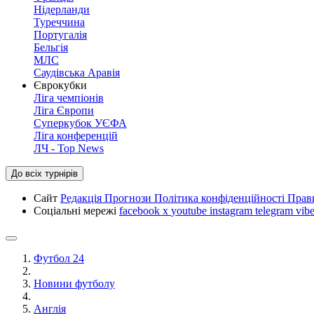
Нідерланди
Туреччина
Португалія
Бельгія
МЛС
Саудівська Аравія
Єврокубки
Ліга чемпіонів
Ліга Європи
Суперкубок УЄФА
Ліга конференцій
ЛЧ - Top News
До всіх турнірів
Сайт
Редакція
Прогнози
Політика конфіденційності
Прав
Соціальні мережі
facebook
x
youtube
instagram
telegram
vibe
Футбол 24
Новини футболу
Англія