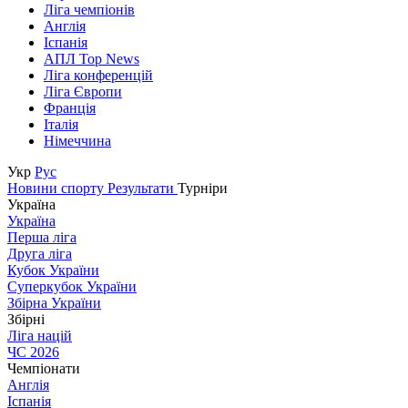
Ліга чемпіонів
Англія
Іспанія
АПЛ Top News
Ліга конференцій
Ліга Європи
Франція
Італія
Німеччина
Укр
Рус
Новини спорту
Результати
Турніри
Україна
Україна
Перша ліга
Друга ліга
Кубок України
Суперкубок України
Збірна України
Збірні
Ліга націй
ЧС 2026
Чемпіонати
Англія
Іспанія