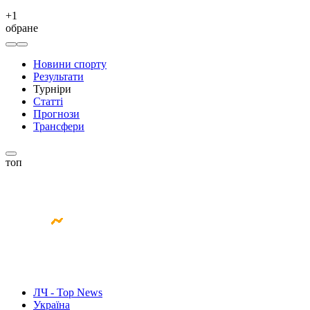
+
1
обране
Новини спорту
Результати
Турніри
Статті
Прогнози
Трансфери
топ
ЛЧ - Top News
Україна