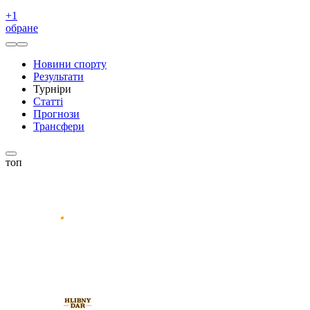
+
1
обране
Новини спорту
Результати
Турніри
Статті
Прогнози
Трансфери
топ