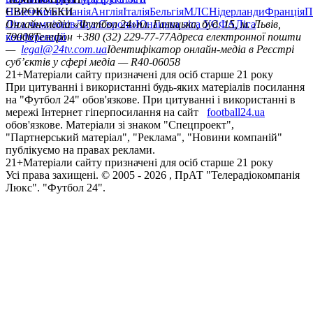
Німеччина
ЄВРОКУБКИ
Іспанія
Англія
Італія
Бельгія
МЛС
Нідерланди
Франція
П
Ліга чемпіонів
Онлайн-медіа «Футбол 24»
Ліга Європи
Юнацька ліга УЄФА
пл. Галицька, буд. 15, м. Львів,
Ліга
конференцій
79008
Телефон +380 (32) 229-77-77
Адреса електронної пошти
—
legal@24tv.com.ua
Ідентифікатор онлайн-медіа в Реєстрі
суб’єктів у сфері медіа — R40-06058
21+
Матеріали сайту призначені для осіб старше 21 року
При цитуванні і використанні будь-яких матеріалів посилання
на "Футбол 24" обов'язкове. При цитуванні і використанні в
мережі Інтернет гіперпосилання на сайт
football24.ua
обов'язкове. Матеріали зі знаком "Спецпроект",
"Партнерський матеріал", "Реклама", "Новини компаній"
публікуємо на правах реклами.
21+
Матеріали сайту призначені для осіб старше 21 року
Усi права захищенi. © 2005 -
2026
, ПрАТ "Телерадіокомпанія
Люкс". "Футбол 24".