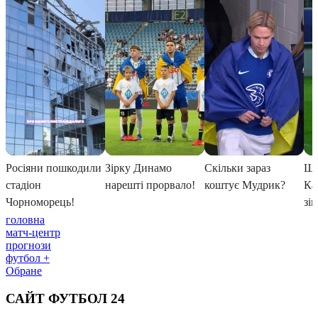
головна
матч-центр
прогнози
футбол +
Обране
САЙТ ФУТБОЛ 24