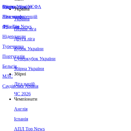
Збірна України
Італія
Суперкубок УЄФА
Україна
Німеччина
Ліга конференцій
Україна
Франція
ЛЧ - Top News
Перша ліга
Нідерланди
Друга ліга
Туреччина
Кубок України
Португалія
Суперкубок України
Бельгія
Збірна України
Збірні
МЛС
Ліга націй
Саудівська Аравія
ЧС 2026
Чемпіонати
Англія
Іспанія
АПЛ Top News