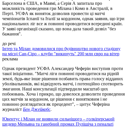
Барселона в США, в Маямі, а Серія А запитала про
можливість проведення гри Мілана і Комо в Австралії, в
Перті. УЄФА як виняток дозволив провести ці матчі
чемпіонатів Іспанії та Італії за кордоном, однак заявив, що ігри
національних ліг все ж повинні проводитися всередині країн.
У заяві організації сказано, що вона дала такий дозвіл "без
бажання".
до речі
Інтер та Мілан домовилися про будівництво нового стадіону
на місці Сан-Сіро – клуби "викинуть" 200 млн євро на вітер
реклама
Однак президент УЄФА Александер Чеферін виступив проти
такої ініціативи. "Матчі ліги повинні проводитися на рідній
землі, будь-яке інше рішення позбавить права голосу відданих
уболівальників, які відвідують матчі, і потенційно спотворить
змагання. Наші консультації підтвердили масштаб цих
побоювань. Хоча і прикро, що довелося дозволити проведення
цих матчів за кордоном, це рішення є винятковим і не
повинно розглядатися як прецедент", – цитує Чеферіна
журналіст
Бен Джейкобс
.
Ювентус і Мілан не виявили сильнішого – голкіперський
шедевр Меньяна та ганебний промах Пулішіча з пенальті