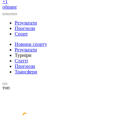
+
1
обране
Результати
Прогнози
Спорт
Новини спорту
Результати
Турніри
Статті
Прогнози
Трансфери
топ