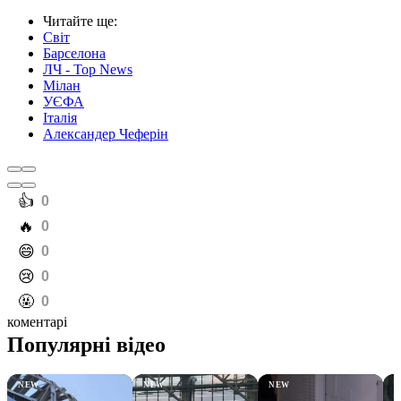
Читайте ще
:
Світ
Барселона
ЛЧ - Top News
Мілан
УЄФА
Італія
Александер Чеферін
️👍
0
️🔥
0
️😄
0
️😢
0
️🤬
0
коментарі