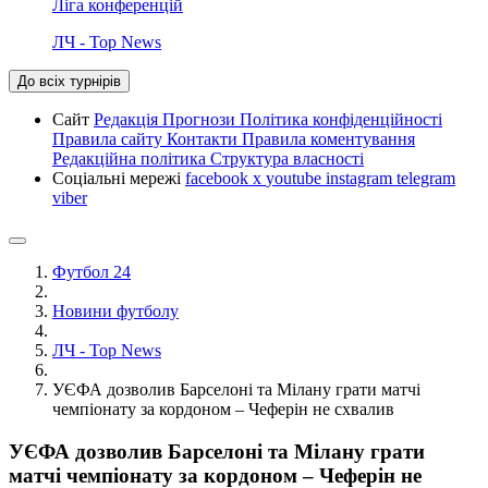
Ліга конференцій
ЛЧ - Top News
До всіх турнірів
Сайт
Редакція
Прогнози
Політика конфіденційності
Правила сайту
Контакти
Правила коментування
Редакційна політика
Структура власності
Соціальні мережі
facebook
x
youtube
instagram
telegram
viber
Футбол 24
Новини футболу
ЛЧ - Top News
УЄФА дозволив Барселоні та Мілану грати матчі
чемпіонату за кордоном – Чеферін не схвалив
УЄФА дозволив Барселоні та Мілану грати
матчі чемпіонату за кордоном – Чеферін не