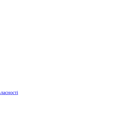
ласності