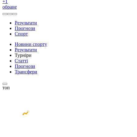
+
1
обране
Результати
Прогнози
Спорт
Новини спорту
Результати
Турніри
Статті
Прогнози
Трансфери
топ