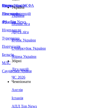
Збірна України
Італія
Суперкубок УЄФА
Україна
Німеччина
Ліга конференцій
Україна
Франція
ЛЧ - Top News
Перша ліга
Нідерланди
Друга ліга
Туреччина
Кубок України
Португалія
Суперкубок України
Бельгія
Збірна України
Збірні
МЛС
Ліга націй
Саудівська Аравія
ЧС 2026
Чемпіонати
Англія
Іспанія
АПЛ Top News