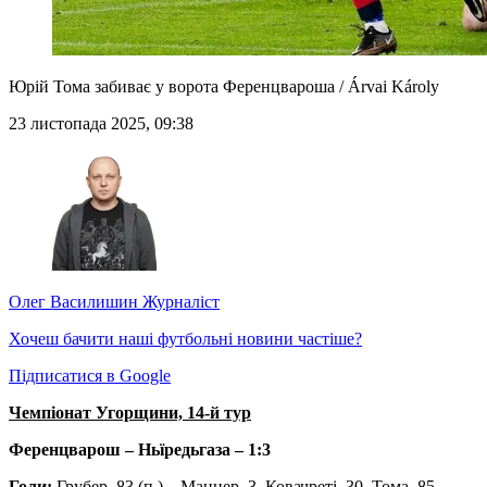
Юрій Тома забиває у ворота Ференцвароша / Árvai Károly
23 листопада 2025, 09:38
Олег Василишин
Журналіст
Хочеш бачити наші футбольні новини частіше?
Підписатися в Google
Чемпіонат Угорщини, 14-й тур
Ференцварош – Ньїредьгаза – 1:3
Голи:
Грубер, 83 (п.) – Маннер, 3, Ковачреті, 30, Тома, 85