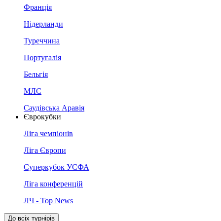
Франція
Нідерланди
Туреччина
Португалія
Бельгія
МЛС
Саудівська Аравія
Єврокубки
Ліга чемпіонів
Ліга Європи
Суперкубок УЄФА
Ліга конференцій
ЛЧ - Top News
До всіх турнірів