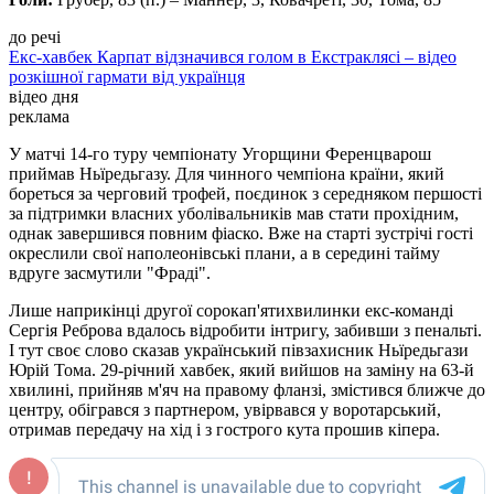
до речі
Екс-хавбек Карпат відзначився голом в Екстраклясі – відео
розкішної гармати від українця
відео дня
реклама
У матчі 14-го туру чемпіонату Угорщини Ференцварош
приймав Ньїредьгазу. Для чинного чемпіона країни, який
бореться за черговий трофей, поєдинок з середняком першості
за підтримки власних уболівальників мав стати прохідним,
однак завершився повним фіаско. Вже на старті зустрічі гості
окреслили свої наполеонівські плани, а в середині тайму
вдруге засмутили "Фраді".
Лише наприкінці другої сорокап'ятихвилинки екс-команді
Сергія Реброва вдалось відробити інтригу, забивши з пенальті.
І тут своє слово сказав український півзахисник Ньїредьгази
Юрій Тома. 29-річний хавбек, який вийшов на заміну на 63-й
хвилині, прийняв м'яч на правому фланзі, змістився ближче до
центру, обігрався з партнером, увірвався у воротарський,
отримав передачу на хід і з гострого кута прошив кіпера.