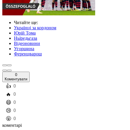
Читайте ще
:
Українці за кордоном
Юрій Тома
Ньїредьгаза
Відеоновини
Угорщина
Ференцварош
0
Коментувати
️👍
0
️🔥
0
️😄
0
️😢
0
️🤬
0
коментарі