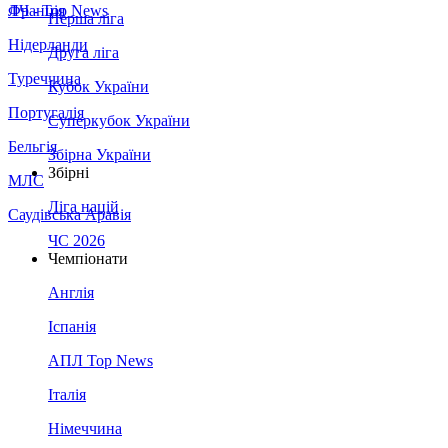
Франція
ЛЧ - Top News
Перша ліга
Нідерланди
Друга ліга
Туреччина
Кубок України
Португалія
Суперкубок України
Бельгія
Збірна України
Збірні
МЛС
Ліга націй
Саудівська Аравія
ЧС 2026
Чемпіонати
Англія
Іспанія
АПЛ Top News
Італія
Німеччина