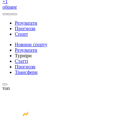
+
1
обране
Результати
Прогнози
Спорт
Новини спорту
Результати
Турніри
Статті
Прогнози
Трансфери
топ