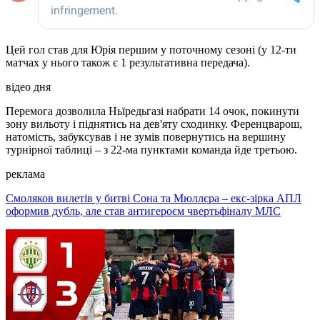
Цей гол став для Юрія першим у поточному сезоні (у 12-ти
матчах у нього також є 1 результативна передача).
відео дня
Перемога дозволила Ньїредьгазі набрати 14 очок, покинути
зону вильоту і піднятись на дев'яту сходинку. Ференцварош,
натомість, забуксував і не зумів повернутись на вершину
турнірної таблиці – з 22-ма пунктами команда йде третьою.
реклама
Смоляков вилетів у битві Сона та Мюллєра – екс-зірка АПЛ
оформив дубль, але став антигероєм чвертьфіналу МЛС