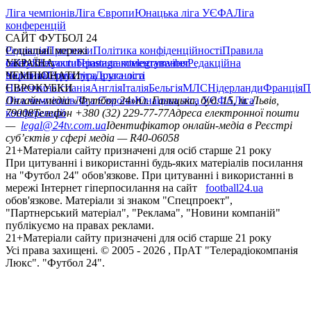
Ліга чемпіонів
Ліга Європи
Юнацька ліга УЄФА
Ліга
конференцій
САЙТ ФУТБОЛ 24
Редакція
Соціальні мережі
Прогнози
Політика конфіденційності
Правила
сайту
facebook
УКРАЇНА
Контакти
x
youtube
Правила коментування
instagram
telegram
viber
Редакційна
політика
Україна
ЧЕМПІОНАТИ
Перша ліга
Структура власності
Друга ліга
Німеччина
ЄВРОКУБКИ
Іспанія
Англія
Італія
Бельгія
МЛС
Нідерланди
Франція
П
Ліга чемпіонів
Онлайн-медіа «Футбол 24»
Ліга Європи
Юнацька ліга УЄФА
пл. Галицька, буд. 15, м. Львів,
Ліга
конференцій
79008
Телефон +380 (32) 229-77-77
Адреса електронної пошти
—
legal@24tv.com.ua
Ідентифікатор онлайн-медіа в Реєстрі
суб’єктів у сфері медіа — R40-06058
21+
Матеріали сайту призначені для осіб старше 21 року
При цитуванні і використанні будь-яких матеріалів посилання
на "Футбол 24" обов'язкове. При цитуванні і використанні в
мережі Інтернет гіперпосилання на сайт
football24.ua
обов'язкове. Матеріали зі знаком "Спецпроект",
"Партнерський матеріал", "Реклама", "Новини компаній"
публікуємо на правах реклами.
21+
Матеріали сайту призначені для осіб старше 21 року
Усi права захищенi. © 2005 -
2026
, ПрАТ "Телерадіокомпанія
Люкс". "Футбол 24".