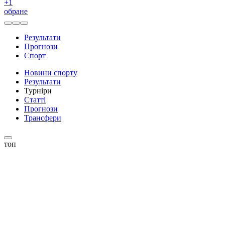
+
1
обране
Результати
Прогнози
Спорт
Новини спорту
Результати
Турніри
Статті
Прогнози
Трансфери
топ