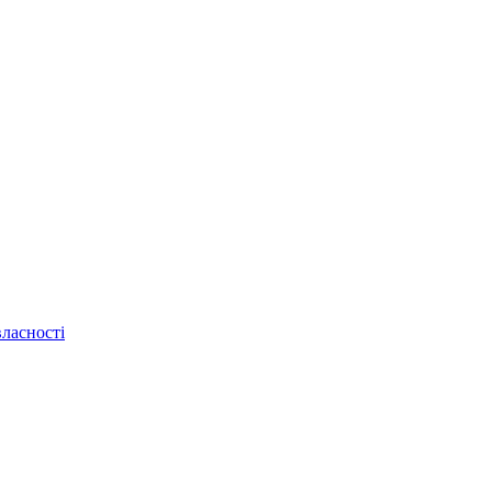
ласності