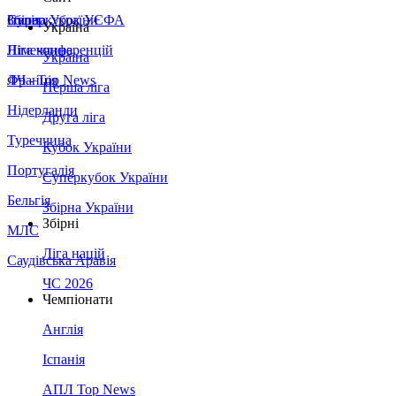
Збірна України
Італія
Суперкубок УЄФА
Україна
Німеччина
Ліга конференцій
Україна
Франція
ЛЧ - Top News
Перша ліга
Нідерланди
Друга ліга
Туреччина
Кубок України
Португалія
Суперкубок України
Бельгія
Збірна України
Збірні
МЛС
Ліга націй
Саудівська Аравія
ЧС 2026
Чемпіонати
Англія
Іспанія
АПЛ Top News