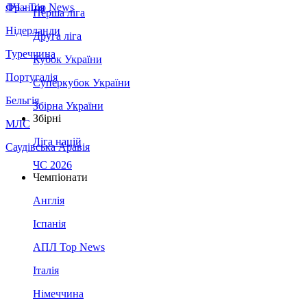
Франція
ЛЧ - Top News
Перша ліга
Нідерланди
Друга ліга
Туреччина
Кубок України
Португалія
Суперкубок України
Бельгія
Збірна України
Збірні
МЛС
Ліга націй
Саудівська Аравія
ЧС 2026
Чемпіонати
Англія
Іспанія
АПЛ Top News
Італія
Німеччина