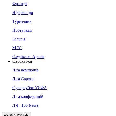
Франція
Нідерланди
Туреччина
Португалія
Бельгія
МЛС
Саудівська Аравія
Єврокубки
Ліга чемпіонів
Ліга Європи
Суперкубок УЄФА
Ліга конференцій
ЛЧ - Top News
До всіх турнірів