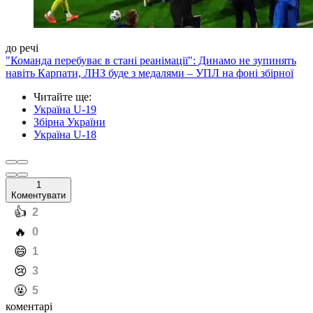
до речі
"Команда перебуває в стані реанімації": Динамо не зупинять
навіть Карпати, ЛНЗ буде з медалями – УПЛ на фоні збірної
Читайте ще
:
Україна U-19
Збірна України
Україна U-18
1
Коментувати
️👍
2
️🔥
0
️😄
1
️😢
3
️🤬
5
коментарі