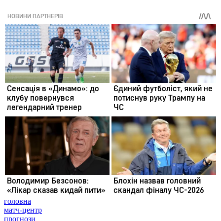
головна
матч-центр
прогнози