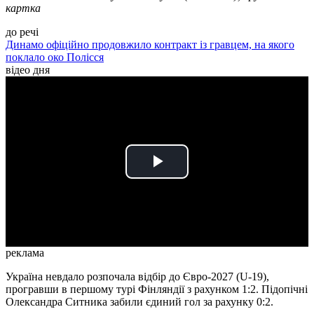
картка
до речі
Динамо офіційно продовжило контракт із гравцем, на якого
поклало око Полісся
відео дня
Play
Video
реклама
Україна невдало розпочала відбір до Євро-2027 (U-19),
програвши в першому турі Фінляндії з рахунком 1:2. Підопічні
Олександра Ситника забили єдиний гол за рахунку 0:2.