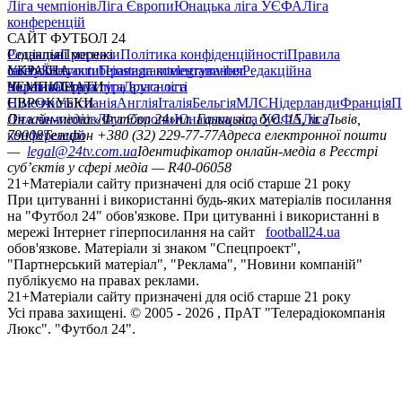
Ліга чемпіонів
Ліга Європи
Юнацька ліга УЄФА
Ліга
конференцій
САЙТ ФУТБОЛ 24
Редакція
Соціальні мережі
Прогнози
Політика конфіденційності
Правила
сайту
facebook
УКРАЇНА
Контакти
x
youtube
Правила коментування
instagram
telegram
viber
Редакційна
політика
Україна
ЧЕМПІОНАТИ
Перша ліга
Структура власності
Друга ліга
Німеччина
ЄВРОКУБКИ
Іспанія
Англія
Італія
Бельгія
МЛС
Нідерланди
Франція
П
Ліга чемпіонів
Онлайн-медіа «Футбол 24»
Ліга Європи
Юнацька ліга УЄФА
пл. Галицька, буд. 15, м. Львів,
Ліга
конференцій
79008
Телефон +380 (32) 229-77-77
Адреса електронної пошти
—
legal@24tv.com.ua
Ідентифікатор онлайн-медіа в Реєстрі
суб’єктів у сфері медіа — R40-06058
21+
Матеріали сайту призначені для осіб старше 21 року
При цитуванні і використанні будь-яких матеріалів посилання
на "Футбол 24" обов'язкове. При цитуванні і використанні в
мережі Інтернет гіперпосилання на сайт
football24.ua
обов'язкове. Матеріали зі знаком "Спецпроект",
"Партнерський матеріал", "Реклама", "Новини компаній"
публікуємо на правах реклами.
21+
Матеріали сайту призначені для осіб старше 21 року
Усi права захищенi. © 2005 -
2026
, ПрАТ "Телерадіокомпанія
Люкс". "Футбол 24".