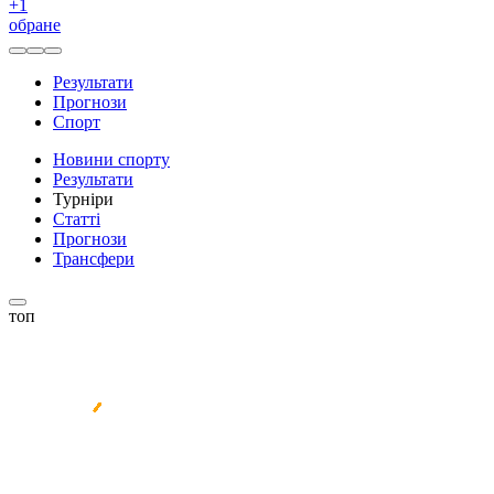
+
1
обране
Результати
Прогнози
Спорт
Новини спорту
Результати
Турніри
Статті
Прогнози
Трансфери
топ