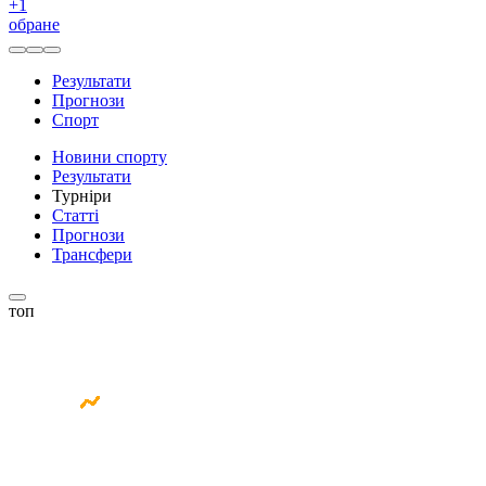
+
1
обране
Результати
Прогнози
Спорт
Новини спорту
Результати
Турніри
Статті
Прогнози
Трансфери
топ