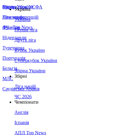
Збірна України
Італія
Суперкубок УЄФА
Україна
Німеччина
Ліга конференцій
Україна
Франція
ЛЧ - Top News
Перша ліга
Нідерланди
Друга ліга
Туреччина
Кубок України
Португалія
Суперкубок України
Бельгія
Збірна України
Збірні
МЛС
Ліга націй
Саудівська Аравія
ЧС 2026
Чемпіонати
Англія
Іспанія
АПЛ Top News