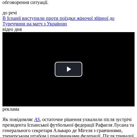
обговорення ситуації.
до речі
В Іспанії виступили проти поїздки жіночої збірної до
Туреччини на матч з Україною
відео дня
Play
Video
реклама
Як повідомляє
AS
, остаточне рішення ухвалили після зустрічі
президента Іспанської футбольної федерації Рафаеля Лусана та
генерального секретаря Альваро де Мігеля з гравчинями,
тренерським штабом і працівниками федерації. Після тривалої