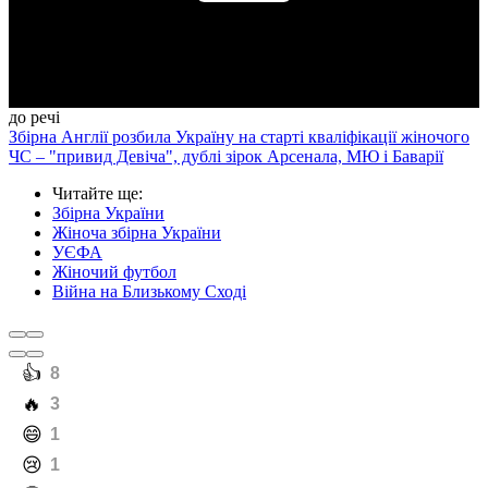
Play
Video
до речі
Збірна Англії розбила Україну на старті кваліфікації жіночого
ЧС – "привид Девіча", дублі зірок Арсенала, МЮ і Баварії
Читайте ще
:
Збірна України
Жіноча збірна України
УЄФА
Жіночий футбол
Війна на Близькому Сході
️👍
8
️🔥
3
️😄
1
️😢
1