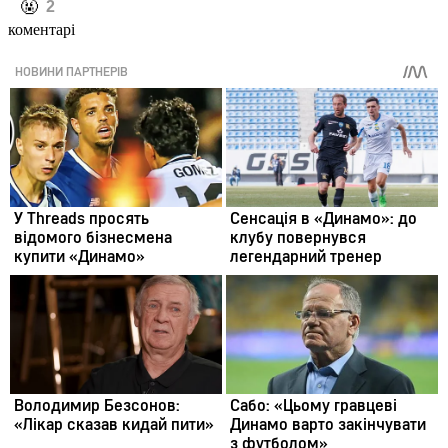
️🤬
2
коментарі