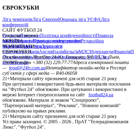
ЄВРОКУБКИ
Ліга чемпіонів
Ліга Європи
Юнацька ліга УЄФА
Ліга
конференцій
САЙТ ФУТБОЛ 24
Редакція
Соціальні мережі
Прогнози
Політика конфіденційності
Правила
сайту
facebook
УКРАЇНА
Контакти
x
youtube
Правила коментування
instagram
telegram
viber
Редакційна
політика
Україна
ЧЕМПІОНАТИ
Перша ліга
Структура власності
Друга ліга
Німеччина
ЄВРОКУБКИ
Іспанія
Англія
Італія
Бельгія
МЛС
Нідерланди
Франція
П
Ліга чемпіонів
Онлайн-медіа «Футбол 24»
Ліга Європи
Юнацька ліга УЄФА
пл. Галицька, буд. 15, м. Львів,
Ліга
конференцій
79008
Телефон +380 (32) 229-77-77
Адреса електронної пошти
—
legal@24tv.com.ua
Ідентифікатор онлайн-медіа в Реєстрі
суб’єктів у сфері медіа — R40-06058
21+
Матеріали сайту призначені для осіб старше 21 року
При цитуванні і використанні будь-яких матеріалів посилання
на "Футбол 24" обов'язкове. При цитуванні і використанні в
мережі Інтернет гіперпосилання на сайт
football24.ua
обов'язкове. Матеріали зі знаком "Спецпроект",
"Партнерський матеріал", "Реклама", "Новини компаній"
публікуємо на правах реклами.
21+
Матеріали сайту призначені для осіб старше 21 року
Усi права захищенi. © 2005 -
2026
, ПрАТ "Телерадіокомпанія
Люкс". "Футбол 24".