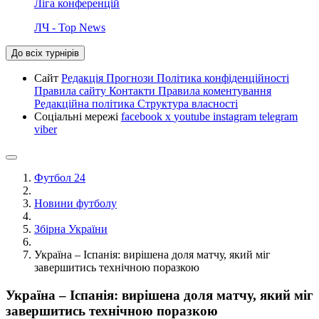
Ліга конференцій
ЛЧ - Top News
До всіх турнірів
Сайт
Редакція
Прогнози
Політика конфіденційності
Правила сайту
Контакти
Правила коментування
Редакційна політика
Структура власності
Соціальні мережі
facebook
x
youtube
instagram
telegram
viber
Футбол 24
Новини футболу
Збірна України
Україна – Іспанія: вирішена доля матчу, який міг
завершитись технічною поразкою
Україна – Іспанія: вирішена доля матчу, який міг
завершитись технічною поразкою