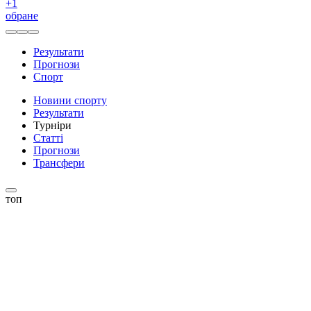
+
1
обране
Результати
Прогнози
Спорт
Новини спорту
Результати
Турніри
Статті
Прогнози
Трансфери
топ