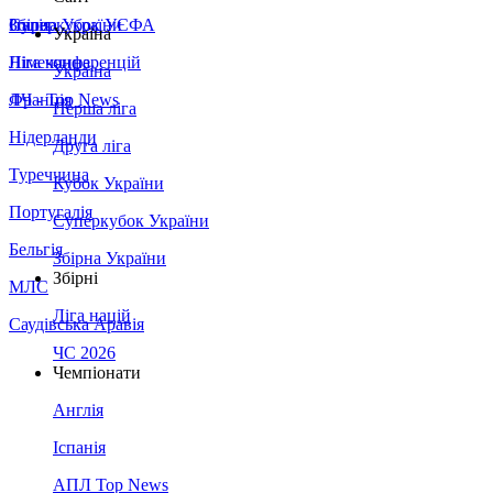
Збірна України
Італія
Суперкубок УЄФА
Україна
Німеччина
Ліга конференцій
Україна
Франція
ЛЧ - Top News
Перша ліга
Нідерланди
Друга ліга
Туреччина
Кубок України
Португалія
Суперкубок України
Бельгія
Збірна України
Збірні
МЛС
Ліга націй
Саудівська Аравія
ЧС 2026
Чемпіонати
Англія
Іспанія
АПЛ Top News