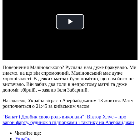
Play
Video
Повернення Маліновського? Руслана нам дуже бракувало. Ми
знаємо, на що він спроможний. Маліновський має дуже
хороші якості. В деяких матчах було помітно, що нам його не
вистачало. Він забив два голи в непростому матчі та дуже
допоміг збірній, – заявив Ілля Забарний.
Нагадаємо, Україна зіграє з Азербайджаном 13 жовтня. Матч
розпочнеться о 21:45 за київським часом.
"Ванат і Довбик свою роль виконали": Віктор Хлус – про
вагон фарту, будинок з підпорками і тактику на Азербайджан
Читайте ще
:
Україна