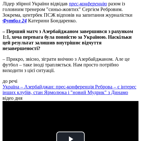
Лідер збірної України відвідав
прес-конференцію
разом із
головним тренером "синьо-жовтих" Сергієм Ребровим.
Зокрема, центрбек ПСЖ відповів на запитання журналістки
Футбол 24
Катерини Бондаренко.
– Перший матч з Азербайджаном завершився з рахунком
1:1, хоча перевага була повністю за Україною. Наскільки
цей результат залишив внутрішнє відчуття
незавершеності?
– Прикро, звісно, зіграти внічию з Азербайджаном. Але це
футбол – таке іноді трапляється. Нам просто потрібно
виходити з цієї ситуації.
до речі
Україна – Азербайджан: прес-конференція Реброва – є інтерес
інших клубів, стан Ярмолюка і "новий Мудрик" з Динамо
відео дня