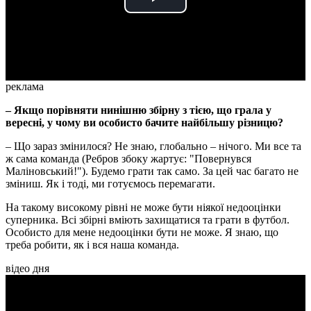
Play
Video
реклама
– Якщо порівняти нинішню збірну з тією, що грала у
вересні, у чому ви особисто бачите найбільшу різницю?
– Що зараз змінилося? Не знаю, глобально – нічого. Ми все та
ж сама команда (Ребров збоку жартує: "Повернувся
Маліновський!"). Будемо грати так само. За цей час багато не
зміниш. Як і тоді, ми готуємось перемагати.
На такому високому рівні не може бути ніякої недооцінки
суперника. Всі збірні вміють захищатися та грати в футбол.
Особисто для мене недооцінки бути не може. Я знаю, що
треба робити, як і вся наша команда.
відео дня