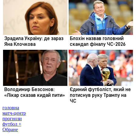
головна
матч-центр
прогнози
футбол +
Обране