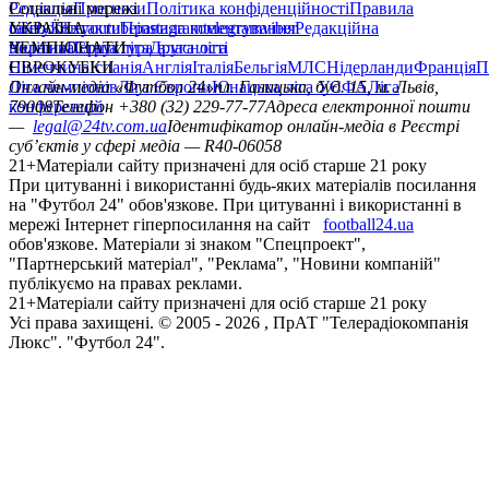
Редакція
Соціальні мережі
Прогнози
Політика конфіденційності
Правила
сайту
facebook
УКРАЇНА
Контакти
x
youtube
Правила коментування
instagram
telegram
viber
Редакційна
політика
Україна
ЧЕМПІОНАТИ
Перша ліга
Структура власності
Друга ліга
Німеччина
ЄВРОКУБКИ
Іспанія
Англія
Італія
Бельгія
МЛС
Нідерланди
Франція
П
Ліга чемпіонів
Онлайн-медіа «Футбол 24»
Ліга Європи
Юнацька ліга УЄФА
пл. Галицька, буд. 15, м. Львів,
Ліга
конференцій
79008
Телефон +380 (32) 229-77-77
Адреса електронної пошти
—
legal@24tv.com.ua
Ідентифікатор онлайн-медіа в Реєстрі
суб’єктів у сфері медіа — R40-06058
21+
Матеріали сайту призначені для осіб старше 21 року
При цитуванні і використанні будь-яких матеріалів посилання
на "Футбол 24" обов'язкове. При цитуванні і використанні в
мережі Інтернет гіперпосилання на сайт
football24.ua
обов'язкове. Матеріали зі знаком "Спецпроект",
"Партнерський матеріал", "Реклама", "Новини компаній"
публікуємо на правах реклами.
21+
Матеріали сайту призначені для осіб старше 21 року
Усi права захищенi. © 2005 -
2026
, ПрАТ "Телерадіокомпанія
Люкс". "Футбол 24".