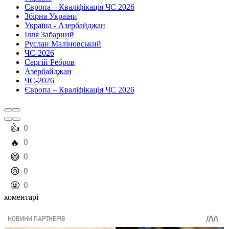
Європа – Кваліфікація ЧС 2026
Збірна України
Україна - Азербайджан
Ілля Забарний
Руслан Маліновський
ЧС-2026
Сергій Ребров
Азербайджан
ЧС-2026
Європа – Кваліфікація ЧС 2026
️👍
0
️🔥
0
️😄
0
️😢
0
️🤬
0
коментарі