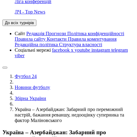
Ліга конференцій
ЛЧ - Top News
До всіх турнірів
Сайт
Редакція
Прогнози
Політика конфіденційності
Правила сайту
Контакти
Правила коментування
Редакційна політика
Структура власності
Соціальні мережі
facebook
x
youtube
instagram
telegram
viber
Футбол 24
Новини футболу
Збірна України
Україна – Азербайджан: Забарний про переможний
настрій, бажання реваншу, недооцінку суперника та
фактор Маліновського
Україна – Азербайджан: Забарний про