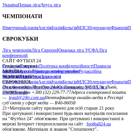
Україна
Перша ліга
Друга ліга
ЧЕМПІОНАТИ
Німеччина
Іспанія
Англія
Італія
Бельгія
МЛС
Нідерланди
Франція
П
ЄВРОКУБКИ
Ліга чемпіонів
Ліга Європи
Юнацька ліга УЄФА
Ліга
конференцій
САЙТ ФУТБОЛ 24
Редакція
Соціальні мережі
Прогнози
Політика конфіденційності
Правила
сайту
facebook
УКРАЇНА
Контакти
x
youtube
Правила коментування
instagram
telegram
viber
Редакційна
політика
Україна
ЧЕМПІОНАТИ
Перша ліга
Структура власності
Друга ліга
Німеччина
ЄВРОКУБКИ
Іспанія
Англія
Італія
Бельгія
МЛС
Нідерланди
Франція
П
Ліга чемпіонів
Онлайн-медіа «Футбол 24»
Ліга Європи
Юнацька ліга УЄФА
пл. Галицька, буд. 15, м. Львів,
Ліга
конференцій
79008
Телефон +380 (32) 229-77-77
Адреса електронної пошти
—
legal@24tv.com.ua
Ідентифікатор онлайн-медіа в Реєстрі
суб’єктів у сфері медіа — R40-06058
21+
Матеріали сайту призначені для осіб старше 21 року
При цитуванні і використанні будь-яких матеріалів посилання
на "Футбол 24" обов'язкове. При цитуванні і використанні в
мережі Інтернет гіперпосилання на сайт
football24.ua
обов'язкове. Матеріали зі знаком "Спецпроект",