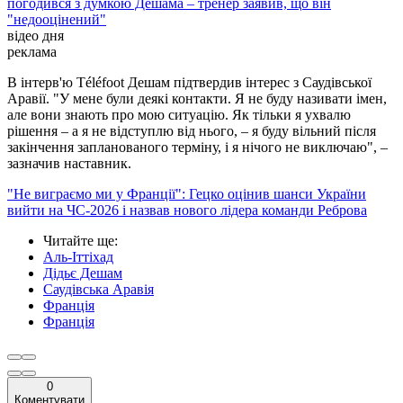
погодився з думкою Дешама – тренер заявив, що він
"недооцінений"
відео дня
реклама
В інтерв'ю Téléfoot Дешам підтвердив інтерес з Саудівської
Аравії. "У мене були деякі контакти. Я не буду називати імен,
але вони знають про мою ситуацію. Як тільки я ухвалю
рішення – а я не відступлю від нього, – я буду вільний після
закінчення запланованого терміну, і я нічого не виключаю", –
зазначив наставник.
"Не виграємо ми у Франції": Гецко оцінив шанси України
вийти на ЧС-2026 і назвав нового лідера команди Реброва
Читайте ще
:
Аль-Іттіхад
Дідьє Дешам
Саудівська Аравія
Франція
Франція
0
Коментувати