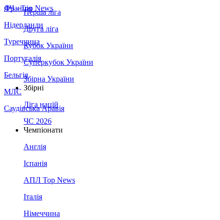
Франція
ЛЧ - Top News
Перша ліга
Нідерланди
Друга ліга
Туреччина
Кубок України
Португалія
Суперкубок України
Бельгія
Збірна України
Збірні
МЛС
Ліга націй
Саудівська Аравія
ЧС 2026
Чемпіонати
Англія
Іспанія
АПЛ Top News
Італія
Німеччина