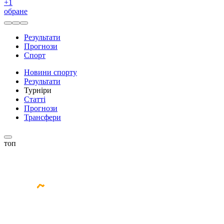
+
1
обране
Результати
Прогнози
Спорт
Новини спорту
Результати
Турніри
Статті
Прогнози
Трансфери
топ