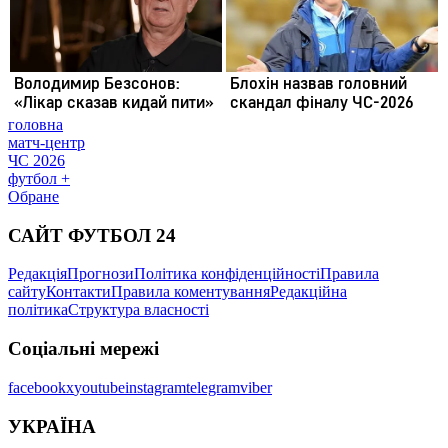
головна
матч-центр
ЧС 2026
футбол +
Обране
САЙТ ФУТБОЛ 24
Редакція
Прогнози
Політика конфіденційності
Правила
сайту
Контакти
Правила коментування
Редакційна
політика
Структура власності
Соціальні мережі
facebook
x
youtube
instagram
telegram
viber
УКРАЇНА