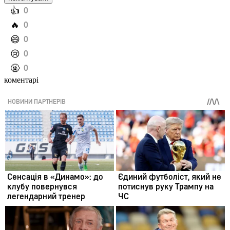
️👍
0
️🔥
0
️😄
0
️😢
0
️🤬
0
коментарі