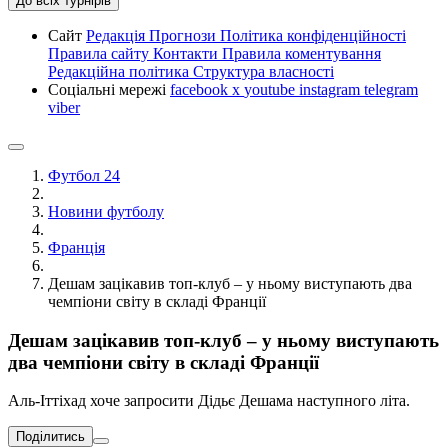
До всіх турнірів
Сайт
Редакція
Прогнози
Політика конфіденційності
Правила сайту
Контакти
Правила коментування
Редакційна політика
Структура власності
Соціальні мережі
facebook
x
youtube
instagram
telegram
viber
Футбол 24
Новини футболу
Франція
Дешам зацікавив топ-клуб – у ньому виступають два
чемпіони світу в складі Франції
Дешам зацікавив топ-клуб – у ньому виступають
два чемпіони світу в складі Франції
Аль-Іттіхад хоче запросити Дідьє Дешама наступного літа.
Поділитись