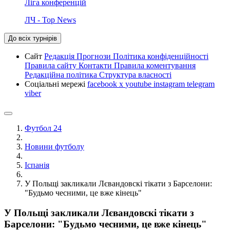
Ліга конференцій
ЛЧ - Top News
До всіх турнірів
Сайт
Редакція
Прогнози
Політика конфіденційності
Правила сайту
Контакти
Правила коментування
Редакційна політика
Структура власності
Соціальні мережі
facebook
x
youtube
instagram
telegram
viber
Футбол 24
Новини футболу
Іспанія
У Польщі закликали Лєвандовскі тікати з Барселони:
"Будьмо чесними, це вже кінець"
У Польщі закликали Лєвандовскі тікати з
Барселони: "Будьмо чесними, це вже кінець"