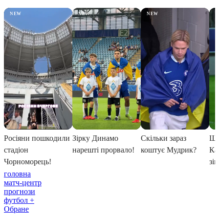
головна
матч-центр
прогнози
футбол +
Обране