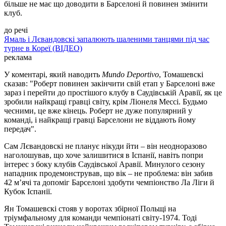
більше не має що доводити в Барселоні й повинен змінити
клуб.
до речі
Ямаль і Лєвандовскі запалюють шаленими танцями під час
турне в Кореї (ВІДЕО)
реклама
У коментарі, який наводить
Mundo Deportivo
, Томашевскі
сказав: "Роберт повинен закінчити свій етап у Барселоні вже
зараз і перейти до простішого клубу в Саудівській Аравії, як це
зробили найкращі гравці світу, крім Ліонеля Мессі. Будьмо
чесними, це вже кінець. Роберт не дуже популярний у
команді, і найкращі гравці Барселони не віддають йому
передач".
Сам Лєвандовскі не планує нікуди йти – він неодноразово
наголошував, що хоче залишитися в Іспанії, навіть попри
інтерес з боку клубів Саудівської Аравії. Минулого сезону
нападник продемонстрував, що вік – не проблема: він забив
42 м’ячі та допоміг Барселоні здобути чемпіонство Ла Ліги й
Кубок Іспанії.
Ян Томашевскі стояв у воротах збірної Польщі на
тріумфальному для команди чемпіонаті світу-1974. Тоді