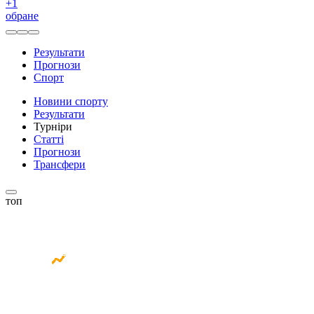
+
1
обране
Результати
Прогнози
Спорт
Новини спорту
Результати
Турніри
Статті
Прогнози
Трансфери
топ