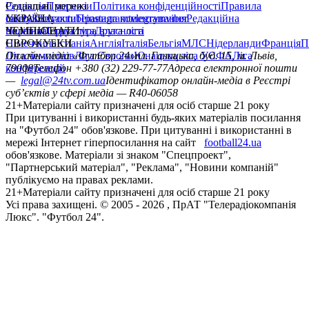
Редакція
Соціальні мережі
Прогнози
Політика конфіденційності
Правила
сайту
facebook
УКРАЇНА
Контакти
x
youtube
Правила коментування
instagram
telegram
viber
Редакційна
політика
Україна
ЧЕМПІОНАТИ
Перша ліга
Структура власності
Друга ліга
Німеччина
ЄВРОКУБКИ
Іспанія
Англія
Італія
Бельгія
МЛС
Нідерланди
Франція
П
Ліга чемпіонів
Онлайн-медіа «Футбол 24»
Ліга Європи
Юнацька ліга УЄФА
пл. Галицька, буд. 15, м. Львів,
Ліга
конференцій
79008
Телефон +380 (32) 229-77-77
Адреса електронної пошти
—
legal@24tv.com.ua
Ідентифікатор онлайн-медіа в Реєстрі
суб’єктів у сфері медіа — R40-06058
21+
Матеріали сайту призначені для осіб старше 21 року
При цитуванні і використанні будь-яких матеріалів посилання
на "Футбол 24" обов'язкове. При цитуванні і використанні в
мережі Інтернет гіперпосилання на сайт
football24.ua
обов'язкове. Матеріали зі знаком "Спецпроект",
"Партнерський матеріал", "Реклама", "Новини компаній"
публікуємо на правах реклами.
21+
Матеріали сайту призначені для осіб старше 21 року
Усi права захищенi. © 2005 -
2026
, ПрАТ "Телерадіокомпанія
Люкс". "Футбол 24".