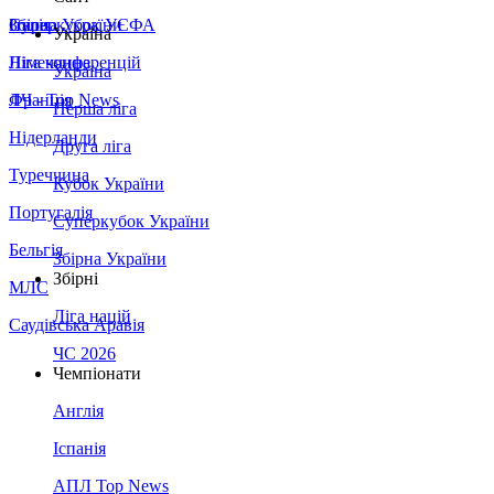
Збірна України
Італія
Суперкубок УЄФА
Україна
Німеччина
Ліга конференцій
Україна
Франція
ЛЧ - Top News
Перша ліга
Нідерланди
Друга ліга
Туреччина
Кубок України
Португалія
Суперкубок України
Бельгія
Збірна України
Збірні
МЛС
Ліга націй
Саудівська Аравія
ЧС 2026
Чемпіонати
Англія
Іспанія
АПЛ Top News