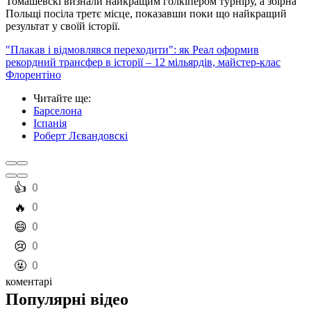
Томашевскі визнали найкращим голкіпером турніру, а збірна
Польщі посіла третє місце, показавши поки що найкращий
результат у своїй історії.
"Плакав і відмовлявся переходити": як Реал оформив
рекордний трансфер в історії – 12 мільярдів, майстер-клас
Флорентіно
Читайте ще
:
Барселона
Іспанія
Роберт Лєвандовскі
️👍
0
️🔥
0
️😄
0
️😢
0
️🤬
0
коментарі