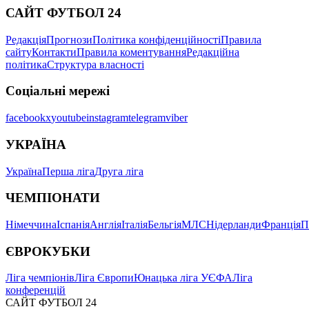
САЙТ ФУТБОЛ 24
Редакція
Прогнози
Політика конфіденційності
Правила
сайту
Контакти
Правила коментування
Редакційна
політика
Структура власності
Соціальні мережі
facebook
x
youtube
instagram
telegram
viber
УКРАЇНА
Україна
Перша ліга
Друга ліга
ЧЕМПІОНАТИ
Німеччина
Іспанія
Англія
Італія
Бельгія
МЛС
Нідерланди
Франція
П
ЄВРОКУБКИ
Ліга чемпіонів
Ліга Європи
Юнацька ліга УЄФА
Ліга
конференцій
САЙТ ФУТБОЛ 24