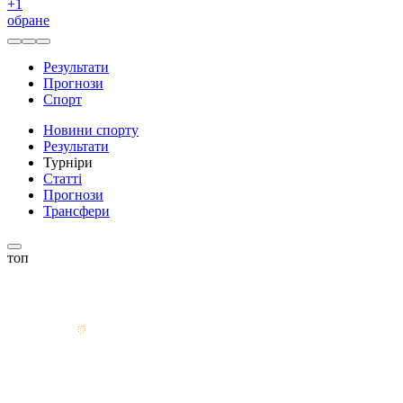
+
1
обране
Результати
Прогнози
Спорт
Новини спорту
Результати
Турніри
Статті
Прогнози
Трансфери
топ