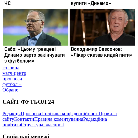
головна
матч-центр
прогнози
футбол +
Обране
САЙТ ФУТБОЛ 24
Редакція
Прогнози
Політика конфіденційності
Правила
сайту
Контакти
Правила коментування
Редакційна
політика
Структура власності
Соціальні мережі