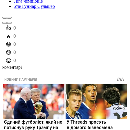
Ліга чемпіонів
Уле Гуннар Сульшер
️👍
0
️🔥
0
️😄
0
️😢
0
️🤬
0
коментарі