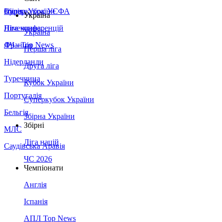
Збірна України
Італія
Суперкубок УЄФА
Україна
Німеччина
Ліга конференцій
Україна
Франція
ЛЧ - Top News
Перша ліга
Нідерланди
Друга ліга
Туреччина
Кубок України
Португалія
Суперкубок України
Бельгія
Збірна України
Збірні
МЛС
Ліга націй
Саудівська Аравія
ЧС 2026
Чемпіонати
Англія
Іспанія
АПЛ Top News