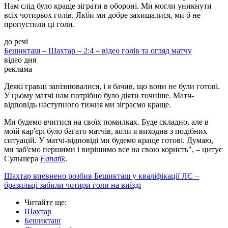
Нам слід було краще зіграти в обороні. Ми могли уникнути
всіх чотирьох голів. Якби ми добре захищалися, ми б не
пропустили ці голи.
до речі
Бешикташ – Шахтар – 2:4 – відео голів та огляд матчу
відео дня
реклама
Деякі гравці запізнювалися, і я бачив, що вони не були готові.
У цьому матчі нам потрібно було діяти точніше. Матч-
відповідь наступного тижня ми зіграємо краще.
Ми будемо вчитися на своїх помилках. Буде складно, але в
моїй кар'єрі було багато матчів, коли я виходив з подібних
ситуацій. У матчі-відповіді ми будемо краще готові. Думаю,
ми заб'ємо першими і вирішимо все на свою користь", – цитує
Сульшера
Fanatik
.
Шахтар впевнено розбив Бешикташ у кваліфікації ЛЄ –
бразильці забили чотири голи на виїзді
Читайте ще
:
Шахтар
Бешикташ