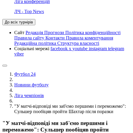
Ліга конференцій
ЛЧ - Top News
До всіх турнірів
Сайт
Редакція
Прогнози
Політика конфіденційності
Правила сайту
Контакти
Правила коментування
Редакційна політика
Структура власності
Соціальні мережі
facebook
x
youtube
instagram
telegram
viber
Футбол 24
Новини футболу
Ліга чемпіонів
"У матчі-відповіді ми заб'ємо першими і переможемо":
Сульшер пообіцяв пройти Шахтар після поразки
"У матчі-відповіді ми заб'ємо першими і
переможемо": Сульшер пообіцяв пройти