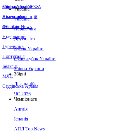
Збірна України
Італія
Суперкубок УЄФА
Україна
Німеччина
Ліга конференцій
Україна
Франція
ЛЧ - Top News
Перша ліга
Нідерланди
Друга ліга
Туреччина
Кубок України
Португалія
Суперкубок України
Бельгія
Збірна України
Збірні
МЛС
Ліга націй
Саудівська Аравія
ЧС 2026
Чемпіонати
Англія
Іспанія
АПЛ Top News