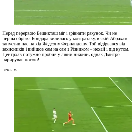
Перед перервою Бешикташ міг і зрівняти рахунок. Чи не
перша обрізка Бондара вилилась у контратаку, в якій Абрахам
запустив пас на хід Жедсону Фернандешу. Той відірвався від
захисників і вийшов сам на сам з Різником – нехай і під кутом.
Центрхав потужно пробив у лівий нижній, однак Дмитро
парирував ногою!
реклама