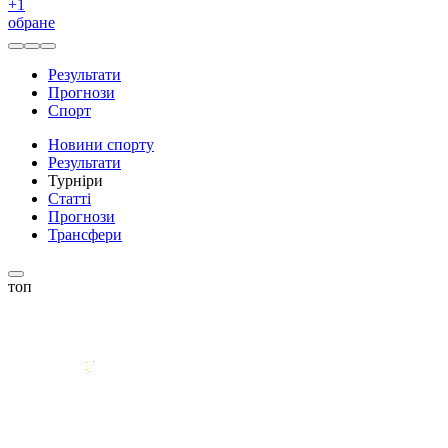
+
1
обране
Результати
Прогнози
Спорт
Новини спорту
Результати
Турніри
Статті
Прогнози
Трансфери
топ