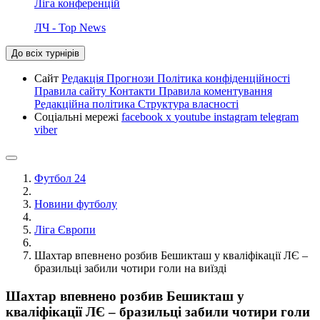
Ліга конференцій
ЛЧ - Top News
До всіх турнірів
Сайт
Редакція
Прогнози
Політика конфіденційності
Правила сайту
Контакти
Правила коментування
Редакційна політика
Структура власності
Соціальні мережі
facebook
x
youtube
instagram
telegram
viber
Футбол 24
Новини футболу
Ліга Європи
Шахтар впевнено розбив Бешикташ у кваліфікації ЛЄ –
бразильці забили чотири голи на виїзді
Шахтар впевнено розбив Бешикташ у
кваліфікації ЛЄ – бразильці забили чотири голи