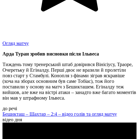
Огляд матчу
Арда Туран зробив висновки після Ільвеса
Тиждень тому тренерський штаб довірився Вінісіусу, Траоре,
Очеретьку й Егіналду. Перші двоє не вразили й пролетіли
повз старт у Стамбулі. Конопля з фінами зіграв яскравіше
(хоча на зборах основним був саме Тобіас), тож його
поставили у основу на матч з Бешикташем. Егіналду теж
вийшов, але вже на вістрі атаки – занадто вже багато моментів
він мав у штрафному Ільвеса.
до речі
Бешикташ – Шахтар – 2:4 – відео голів та огляд матчу
відео дня