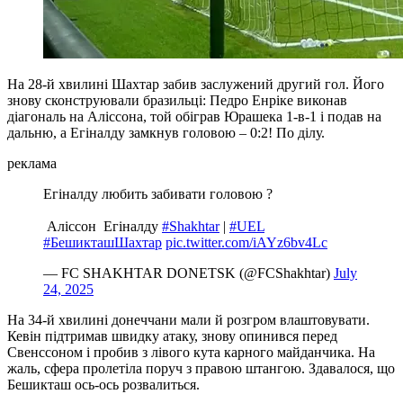
На 28-й хвилині Шахтар забив заслужений другий гол. Його
знову сконструювали бразильці: Педро Енріке виконав
діагональ на Аліссона, той обіграв Юрашека 1-в-1 і подав на
дальню, а Егіналду замкнув головою – 0:2! По ділу.
реклама
Егіналду любить забивати головою ?
️ Аліссон ️ Егіналду ️
#Shakhtar
|
#UEL
#БешикташШахтар
pic.twitter.com/iAYz6bv4Lc
— FC SHAKHTAR DONETSK (@FCShakhtar)
July
24, 2025
На 34-й хвилині донеччани мали й розгром влаштовувати.
Кевін підтримав швидку атаку, знову опинився перед
Свенссоном і пробив з лівого кута карного майданчика. На
жаль, сфера пролетіла поруч з правою штангою. Здавалося, що
Бешикташ ось-ось розвалиться.