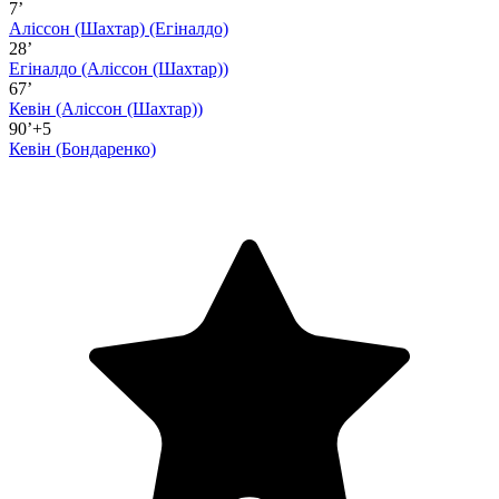
7’
Аліссон (Шахтар)
(Егіналдо)
28’
Егіналдо
(Аліссон (Шахтар))
67’
Кевін
(Аліссон (Шахтар))
90’+5
Кевін
(Бондаренко)