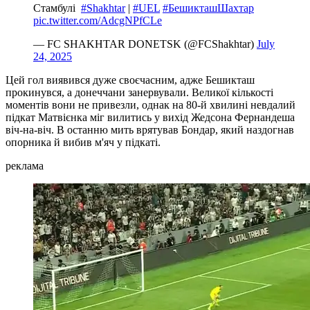
Стамбулі ️
#Shakhtar
|
#UEL
#БешикташШахтар
pic.twitter.com/AdcgNPfCLe
— FC SHAKHTAR DONETSK (@FCShakhtar)
July
24, 2025
Цей гол виявився дуже своєчасним, адже Бешикташ
прокинувся, а донеччани занервували. Великої кількості
моментів вони не привезли, однак на 80-й хвилині невдалий
підкат Матвієнка міг вилитись у вихід Жедсона Фернандеша
віч-на-віч. В останню мить врятував Бондар, який наздогнав
опорника й вибив м'яч у підкаті.
реклама