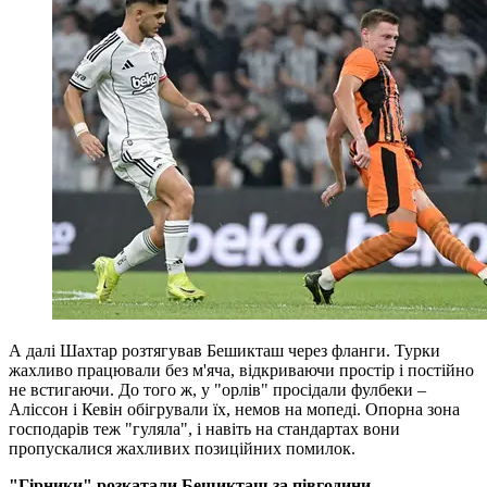
А далі Шахтар розтягував Бешикташ через фланги. Турки
жахливо працювали без м'яча, відкриваючи простір і постійно
не встигаючи. До того ж, у "орлів" просідали фулбеки –
Аліссон і Кевін обігрували їх, немов на мопеді. Опорна зона
господарів теж "гуляла", і навіть на стандартах вони
пропускалися жахливих позиційних помилок.
"Гірники" розкатали Бешикташ за півгодини