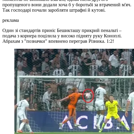
пропущеного вони додали хоча б у боротьбі за втрачений м'яч.
Так господарі почали заробляти штрафні й кутові.
реклама
Один зі стандартів приніс Бешикташу прикрий пенальті –
подача з корнера поцілила у високо підняту руку Коноплі.
Абрахам з "позначки" впевнено переграв Різника. 1:2!