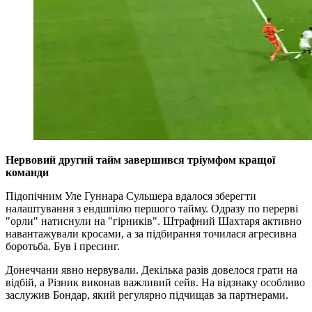
Нервовий другий тайм завершився тріумфом кращої
команди
Підопічним Уле Гуннара Сульшера вдалося зберегти
налаштування з ендшпілю першого тайму. Одразу по перерві
"орли" натиснули на "гірників". Штрафний Шахтаря активно
навантажували кросами, а за підбирання точилася агресивна
боротьба. Був і пресинг.
Донеччани явно нервували. Декілька разів довелося грати на
відбій, а Різник виконав важливий сейв. На відзнаку особливо
заслужив Бондар, який регулярно підчищав за партнерами.