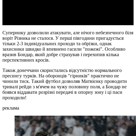
Video
Супернику дозволили атакувати, але нічого небезпечного біля
воріт Різника не сталося. У перші півгодини пригадується
тільки 2-3 індивідуальних проходи та обрізки, однак
захисники швидко й впевнено гасили "пожежі". Особливо
вразив Бондар, який добре страхував і перехопив кілька
перспективних кросів.
Також донеччани скористались відсутністю нормального
пресингу турків. На оборонців "гірників" практично не
чинили тиск. Такий футбол дозволяв Матвієнку проводити
тривалі рейди з м'ячем на чужу половину поля, а Бондар не
боявся віддавати розрізні передачі в опорну зону і ці паси
проходили!
реклама