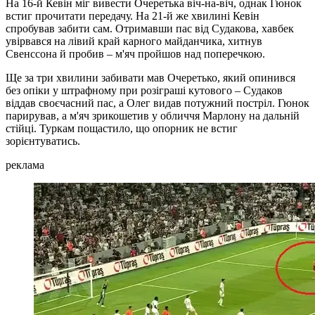
На 16-й Кевін міг вивести Очеретька віч-на-віч, однак Гюнок
встиг прочитати передачу. На 21-й же хвилині Кевін
спробував забити сам. Отримавши пас від Судакова, хавбек
увірвався на лівий край карного майданчика, хитнув
Свенссона й пробив – м'яч пройшов над поперечкою.
Ще за три хвилини забивати мав Очеретько, який опинився
без опіки у штрафному при розіграші кутового – Судаков
віддав своєчасний пас, а Олег видав потужний постріл. Гюнок
парирував, а м'яч зрикошетив у обличчя Марлону на дальній
стійці. Туркам пощастило, що опорник не встиг
зорієнтуватись.
реклама