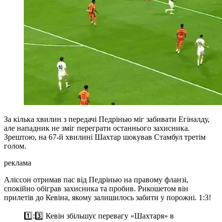
За кілька хвилин з передачі Педрінью міг забивати Егіналду,
але нападник не зміг переграти останнього захисника.
Зрештою, на 67-й хвилині Шахтар шокував Стамбул третім
голом.
реклама
Аліссон отримав пас від Педрінью на правому фланзі,
спокійно обіграв захисника та пробив. Рикошетом він
прилетів до Кевіна, якому залишилось забити у порожні. 1:3!
1️⃣:3️⃣ Кевін збільшує перевагу «Шахтаря» в