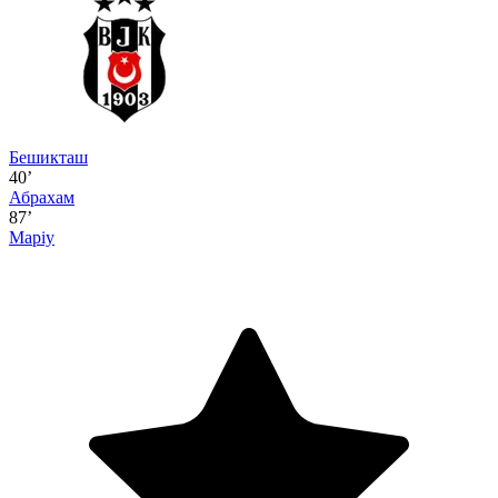
Бешикташ
40’
Абрахам
87’
Маріу