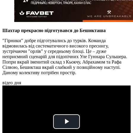
Шахтар прекрасно підготувався до Бешикташа
"Гірники" добре підготувались до турків. Команда
відмовилась від систематичного високого пресингу,
зустрічаючи "орлів" у середньому блоці. Це – дуже
неприємний сценарій для підопічних Уле Гуннара Сульшера.
Попри вкрай іменитий склад з Кьокчу, Абрахамом та Рафа
Сілвою, Бешикташ вкрай слабкий у позиційному наступі.
Даному колективу потрібен простір.
відео дня
Play