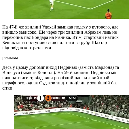
На 47-й же хвилині Удохай замикав подачу з кутового, але
вийшло зависоко. Ще через три хвилини Абрахам ледь не
перехопив пас Бондара на Різника. Втім, стартовий натиск
Бешикташа поступово став вилітати в трубу. Шахтар
відповідав контратаками.
реклама
Десь у цьому допоміг вихід Педрінью (замість Марлона) та
Вінісіуса (замість Коноплі). На 59-й хвилині Педрінью міг
виконати асист, віддавши розрізний пас на лівий край
штрафного, однак Судаков звідти поцілив у зовнішній бік
сітки.