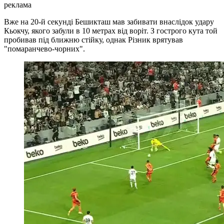
реклама
Вже на 20-й секунді Бешикташ мав забивати внаслідок удару
Кьокчу, якого забули в 10 метрах від воріт. З гострого кута той
пробивав під ближню стійку, однак Різник врятував
"помаранчево-чорних".