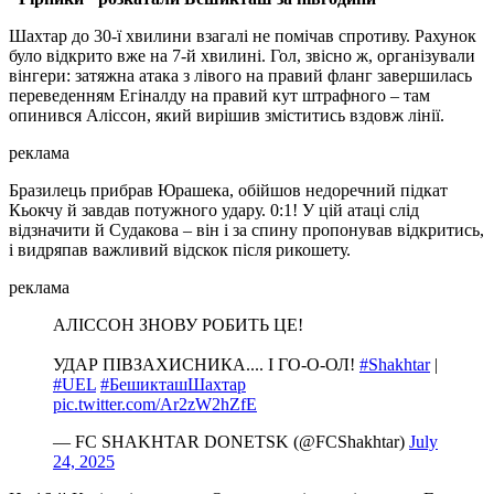
Шахтар до 30-ї хвилини взагалі не помічав спротиву. Рахунок
було відкрито вже на 7-й хвилині. Гол, звісно ж, організували
вінгери: затяжна атака з лівого на правий фланг завершилась
переведенням Егіналду на правий кут штрафного – там
опинився Аліссон, який вирішив зміститись вздовж лінії.
реклама
Бразилець прибрав Юрашека, обійшов недоречний підкат
Кьокчу й завдав потужного удару. 0:1! У цій атаці слід
відзначити й Судакова – він і за спину пропонував відкритись,
і видряпав важливий відскок після рикошету.
реклама
АЛІССОН ЗНОВУ РОБИТЬ ЦЕ!
УДАР ПІВЗАХИСНИКА.... І ГО-О-ОЛ! ️
#Shakhtar
|
#UEL
#БешикташШахтар
pic.twitter.com/Ar2zW2hZfE
— FC SHAKHTAR DONETSK (@FCShakhtar)
July
24, 2025