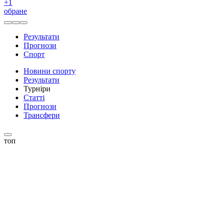
+
1
обране
Результати
Прогнози
Спорт
Новини спорту
Результати
Турніри
Статті
Прогнози
Трансфери
топ