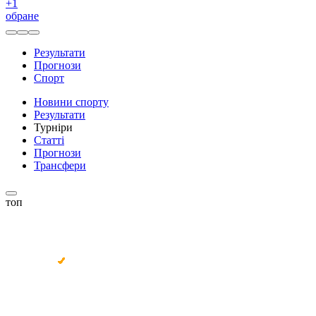
+
1
обране
Результати
Прогнози
Спорт
Новини спорту
Результати
Турніри
Статті
Прогнози
Трансфери
топ