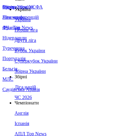
Збірна України
Італія
Суперкубок УЄФА
Україна
Німеччина
Ліга конференцій
Україна
Франція
ЛЧ - Top News
Перша ліга
Нідерланди
Друга ліга
Туреччина
Кубок України
Португалія
Суперкубок України
Бельгія
Збірна України
Збірні
МЛС
Ліга націй
Саудівська Аравія
ЧС 2026
Чемпіонати
Англія
Іспанія
АПЛ Top News