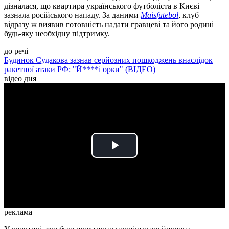
дізналася, що квартира українського футболіста в Києві
зазнала російського нападу. За даними
Maisfutebol
, клуб
відразу ж виявив готовність надати гравцеві та його родині
будь-яку необхідну підтримку.
до речі
Будинок Судакова зазнав серйозних пошкоджень внаслідок
ракетної атаки РФ: "Й****і орки" (ВІДЕО)
відео дня
Play
Video
реклама