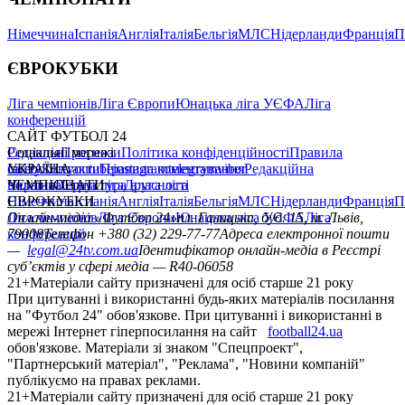
Німеччина
Іспанія
Англія
Італія
Бельгія
МЛС
Нідерланди
Франція
П
ЄВРОКУБКИ
Ліга чемпіонів
Ліга Європи
Юнацька ліга УЄФА
Ліга
конференцій
САЙТ ФУТБОЛ 24
Редакція
Соціальні мережі
Прогнози
Політика конфіденційності
Правила
сайту
facebook
УКРАЇНА
Контакти
x
youtube
Правила коментування
instagram
telegram
viber
Редакційна
політика
Україна
ЧЕМПІОНАТИ
Перша ліга
Структура власності
Друга ліга
Німеччина
ЄВРОКУБКИ
Іспанія
Англія
Італія
Бельгія
МЛС
Нідерланди
Франція
П
Ліга чемпіонів
Онлайн-медіа «Футбол 24»
Ліга Європи
Юнацька ліга УЄФА
пл. Галицька, буд. 15, м. Львів,
Ліга
конференцій
79008
Телефон +380 (32) 229-77-77
Адреса електронної пошти
—
legal@24tv.com.ua
Ідентифікатор онлайн-медіа в Реєстрі
суб’єктів у сфері медіа — R40-06058
21+
Матеріали сайту призначені для осіб старше 21 року
При цитуванні і використанні будь-яких матеріалів посилання
на "Футбол 24" обов'язкове. При цитуванні і використанні в
мережі Інтернет гіперпосилання на сайт
football24.ua
обов'язкове. Матеріали зі знаком "Спецпроект",
"Партнерський матеріал", "Реклама", "Новини компаній"
публікуємо на правах реклами.
21+
Матеріали сайту призначені для осіб старше 21 року