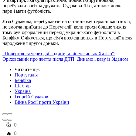
У квартирі, яка була практично повністю зруйнована,
перебували вагітна дружина Судакова Ліза, а також дочка
пари і мати футболіста.
Ліза Судакова, перебуваючи на останньому терміні вагітності,
не змогла приїхати до Португалії, коли трохи більше тижня
тому був оформлений перехід українського футболіста в
Бенфіку. Очікується, що сім'я возз'єднається в Португалії після
народження другої доньки.
"Повертаюся через дві години, а він чекає, як Хатіко":
Оріховський про життя після ДТП, Динамо і каву із Зіданом
Читайте ще
:
Португалія
Бенфіка
Шахтар
Україна
Георгій Судаков
Війна Росії проти України
️👍
0
️🔥
0