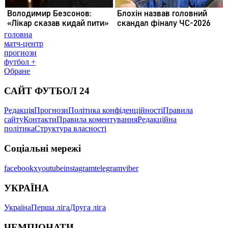
головна
матч-центр
прогнози
футбол +
Обране
САЙТ ФУТБОЛ 24
Редакція
Прогнози
Політика конфіденційності
Правила
сайту
Контакти
Правила коментування
Редакційна
політика
Структура власності
Соціальні мережі
facebook
x
youtube
instagram
telegram
viber
УКРАЇНА
Україна
Перша ліга
Друга ліга
ЧЕМПІОНАТИ