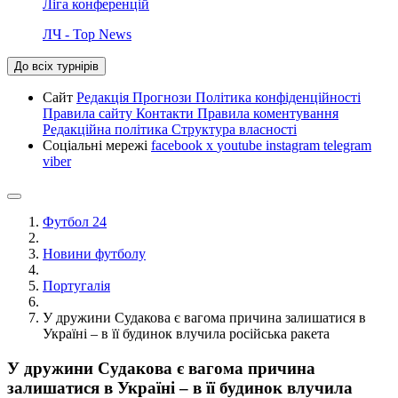
Ліга конференцій
ЛЧ - Top News
До всіх турнірів
Сайт
Редакція
Прогнози
Політика конфіденційності
Правила сайту
Контакти
Правила коментування
Редакційна політика
Структура власності
Соціальні мережі
facebook
x
youtube
instagram
telegram
viber
Футбол 24
Новини футболу
Португалія
У дружини Судакова є вагома причина залишатися в
Україні – в її будинок влучила російська ракета
У дружини Судакова є вагома причина
залишатися в Україні – в її будинок влучила