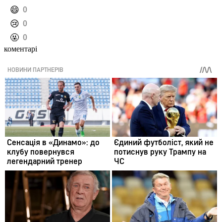
️😄
0
️😢
0
️🤬
0
коментарі