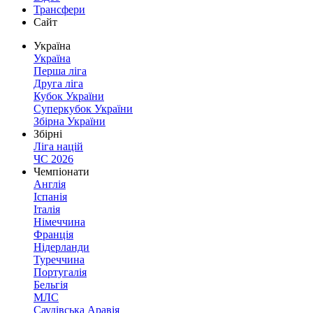
Трансфери
Сайт
Україна
Україна
Перша ліга
Друга ліга
Кубок України
Суперкубок України
Збірна України
Збірні
Ліга націй
ЧС 2026
Чемпіонати
Англія
Іспанія
Італія
Німеччина
Франція
Нідерланди
Туреччина
Португалія
Бельгія
МЛС
Саудівська Аравія