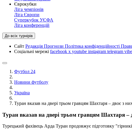
Єврокубки
Ліга чемпіонів
Ліга Європи
Суперкубок УЄФА
Ліга конференцій
До всіх турнірів
Сайт
Редакція
Прогнози
Політика конфіденційності
Прав
Соціальні мережі
facebook
x
youtube
instagram
telegram
vibe
Футбол 24
Новини футболу
Україна
Туран вказав на двері трьом гравцям Шахтаря – двоє з них
Туран вказав на двері трьом гравцям Шахтаря – д
Турецький фахівець Арда Туран продовжує підготовку "гірників"