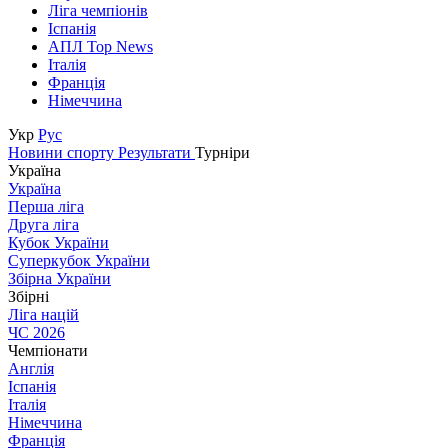
Ліга чемпіонів
Іспанія
АПЛ Top News
Італія
Франція
Німеччина
Укр
Рус
Новини спорту
Результати
Турніри
Україна
Україна
Перша ліга
Друга ліга
Кубок України
Суперкубок України
Збірна України
Збірні
Ліга націй
ЧС 2026
Чемпіонати
Англія
Іспанія
Італія
Німеччина
Франція