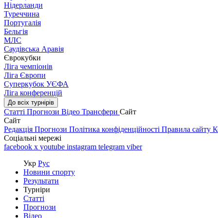
Нідерланди
Туреччина
Португалія
Бельгія
МЛС
Саудівська Аравія
Єврокубки
Ліга чемпіонів
Ліга Європи
Суперкубок УЄФА
Ліга конференцій
До всіх турнірів
Статті
Прогнози
Відео
Трансфери
Сайт
Сайт
Редакція
Прогнози
Політика конфіденційності
Правила сайту
К
Соціальні мережі
facebook
x
youtube
instagram
telegram
viber
Укр
Рус
Новини спорту
Результати
Турніри
Статті
Прогнози
Відео