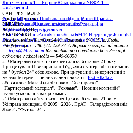
Ліга чемпіонів
Ліга Європи
Юнацька ліга УЄФА
Ліга
конференцій
САЙТ ФУТБОЛ 24
Редакція
Соціальні мережі
Прогнози
Політика конфіденційності
Правила
сайту
facebook
УКРАЇНА
Контакти
x
youtube
Правила коментування
instagram
telegram
viber
Редакційна
політика
Україна
ЧЕМПІОНАТИ
Перша ліга
Структура власності
Друга ліга
Німеччина
ЄВРОКУБКИ
Іспанія
Англія
Італія
Бельгія
МЛС
Нідерланди
Франція
П
Ліга чемпіонів
Онлайн-медіа «Футбол 24»
Ліга Європи
Юнацька ліга УЄФА
пл. Галицька, буд. 15, м. Львів,
Ліга
конференцій
79008
Телефон +380 (32) 229-77-77
Адреса електронної пошти
—
legal@24tv.com.ua
Ідентифікатор онлайн-медіа в Реєстрі
суб’єктів у сфері медіа — R40-06058
21+
Матеріали сайту призначені для осіб старше 21 року
При цитуванні і використанні будь-яких матеріалів посилання
на "Футбол 24" обов'язкове. При цитуванні і використанні в
мережі Інтернет гіперпосилання на сайт
football24.ua
обов'язкове. Матеріали зі знаком "Спецпроект",
"Партнерський матеріал", "Реклама", "Новини компаній"
публікуємо на правах реклами.
21+
Матеріали сайту призначені для осіб старше 21 року
Усi права захищенi. © 2005 -
2026
, ПрАТ "Телерадіокомпанія
Люкс". "Футбол 24".