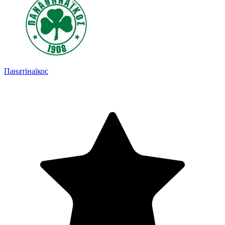
Панатінаїкос