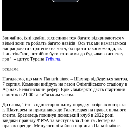
Play
Video
Звичайно, їхні крайні захисники теж багато відкриваються у
вільні зони та роблять багато навісів. Ось так ми намагаємося
напрацювати стратегію на матч, бо проти такої команди, як
Панатінаїкос, потрібно бути готовими до будь-якого аспекту
гри", – цитує Турана
Тribuna
.
реклама
Нагадаємо, що матч Панатінаїкос – Шахтар відбудеться завтра,
7 серпня. Команди вийдуть на газон Олімпійського стадіону в
Афінах. Бельгійський рефері Ерік Ламберхтс дасть стартовий
свисток о 21:00 за київським часом.
До слова, Тете в односторонньому порядку розірвав контракт
із Шахтарем та приєднався до Галатасарая на правах вільного
агента. Бразилець покинув донецький клуб в 2022 році
завдяки правилу ФІФА та виступав за Ліон та Лестер на
правах оренди. Минулого літа його підписав Панатінаїкос.