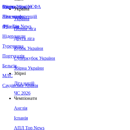
Збірна України
Італія
Суперкубок УЄФА
Україна
Німеччина
Ліга конференцій
Україна
Франція
ЛЧ - Top News
Перша ліга
Нідерланди
Друга ліга
Туреччина
Кубок України
Португалія
Суперкубок України
Бельгія
Збірна України
Збірні
МЛС
Ліга націй
Саудівська Аравія
ЧС 2026
Чемпіонати
Англія
Іспанія
АПЛ Top News