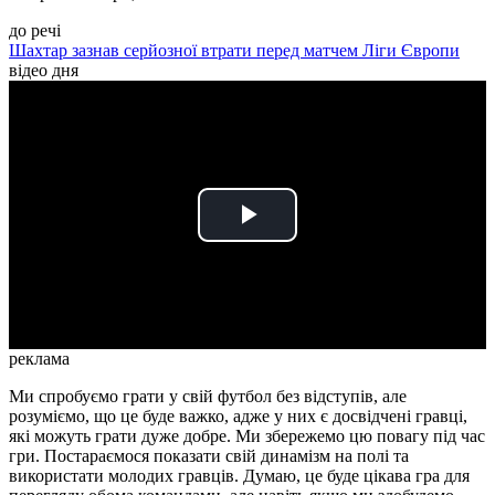
до речі
Шахтар зазнав серйозної втрати перед матчем Ліги Європи
відео дня
Play
Video
реклама
Ми спробуємо грати у свій футбол без відступів, але
розуміємо, що це буде важко, адже у них є досвідчені гравці,
які можуть грати дуже добре. Ми збережемо цю повагу під час
гри. Постараємося показати свій динамізм на полі та
використати молодих гравців. Думаю, це буде цікава гра для