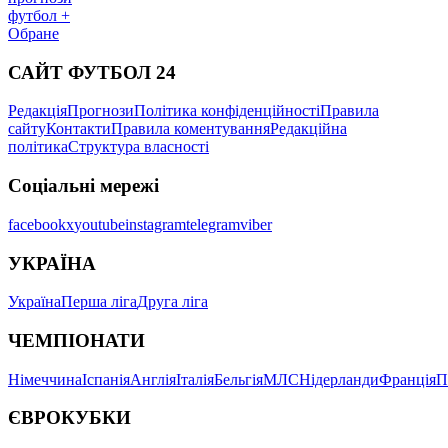
футбол +
Обране
САЙТ ФУТБОЛ 24
Редакція
Прогнози
Політика конфіденційності
Правила
сайту
Контакти
Правила коментування
Редакційна
політика
Структура власності
Соціальні мережі
facebook
x
youtube
instagram
telegram
viber
УКРАЇНА
Україна
Перша ліга
Друга ліга
ЧЕМПІОНАТИ
Німеччина
Іспанія
Англія
Італія
Бельгія
МЛС
Нідерланди
Франція
П
ЄВРОКУБКИ