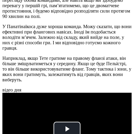
перегляду обома командами, але навіть якщо ми здобудемо
перевагу у першій грі, пам’ятатимемо, що це двоматчеве
протистояння, і будемо відповідно розподіляти сили протягом
90 хвилин на полі.
У Панатінаїкоса дуже хороша команда. Можу сказати, що вони
ефективні при флангових навісах. Іноді їм подобається
володіти м’ячем. Залежно від складу, який вийде на поле, у
них є різні способи гри. І ми відповідно готуємо кожного
гравця.
Наприклад, якщо Тете гратиме на правому фланзі атаки, він
більше зміщуватиметься у середину. Якщо це буде Пельїстрі,
то він більше використовуватиме фланг. Тому тактика і зони, у
яких вони гратимуть, залежатимуть від гравців, яких вони
виберуть.
відео дня