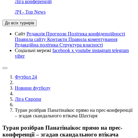
Ліга конференцій
ЛЧ - Top News
До всіх турнірів
Сайт
Редакція
Прогнози
Політика конфіденційності
Правила сайту
Контакти
Правила коментування
Редакційна політика
Структура власності
Соціальні мережі
facebook
x
youtube
instagram
telegram
viber
Футбол 24
Новини футболу
Ліга Європи
Туран розібрав Панатінаїкос прямо на прес-конференції
– згадав скандального втікача Шахтаря
Туран розібрав Панатінаїкос прямо на прес-
конференції – згадав скандального втікача