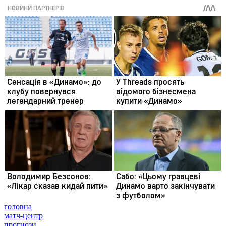
головна
матч-центр
прогнози