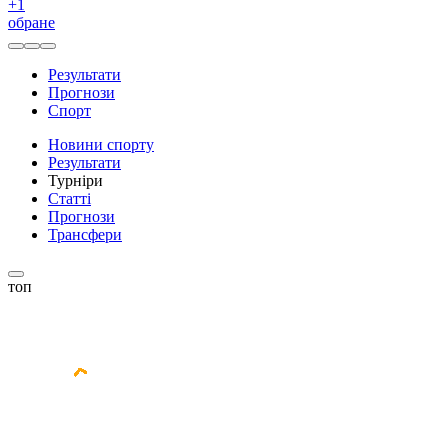
+
1
обране
Результати
Прогнози
Спорт
Новини спорту
Результати
Турніри
Статті
Прогнози
Трансфери
топ