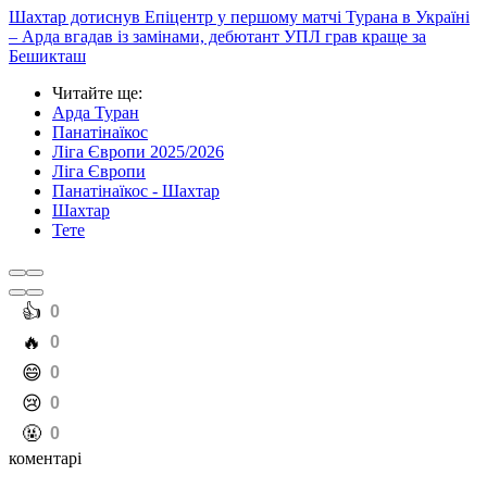
Шахтар дотиснув Епіцентр у першому матчі Турана в Україні
– Арда вгадав із замінами, дебютант УПЛ грав краще за
Бешикташ
Читайте ще
:
Арда Туран
Панатінаїкос
Ліга Європи 2025/2026
Ліга Європи
Панатінаїкос - Шахтар
Шахтар
Тете
️👍
0
️🔥
0
️😄
0
️😢
0
️🤬
0
коментарі