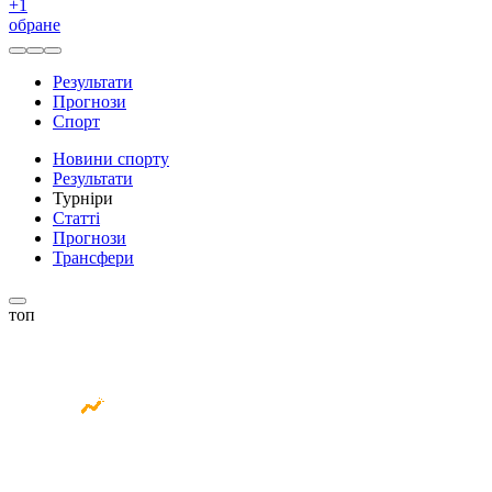
+
1
обране
Результати
Прогнози
Спорт
Новини спорту
Результати
Турніри
Статті
Прогнози
Трансфери
топ