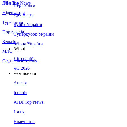
Франція
ЛЧ - Top News
Перша ліга
Нідерланди
Друга ліга
Туреччина
Кубок України
Португалія
Суперкубок України
Бельгія
Збірна України
Збірні
МЛС
Ліга націй
Саудівська Аравія
ЧС 2026
Чемпіонати
Англія
Іспанія
АПЛ Top News
Італія
Німеччина