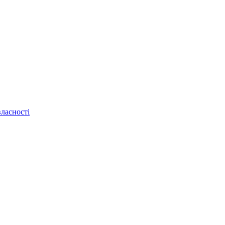
ласності