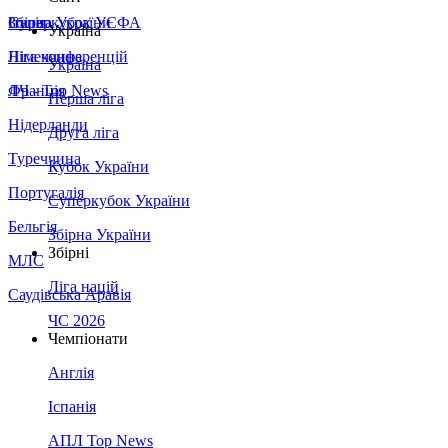
Збірна України
Італія
Суперкубок УЄФА
Україна
Німеччина
Ліга конференцій
Україна
Франція
ЛЧ - Top News
Перша ліга
Нідерланди
Друга ліга
Туреччина
Кубок України
Португалія
Суперкубок України
Бельгія
Збірна України
Збірні
МЛС
Ліга націй
Саудівська Аравія
ЧС 2026
Чемпіонати
Англія
Іспанія
АПЛ Top News