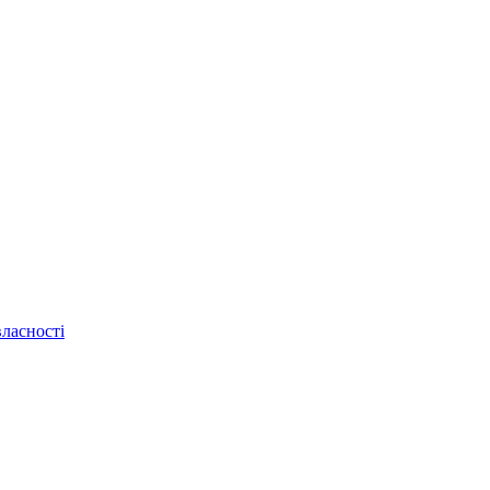
ласності