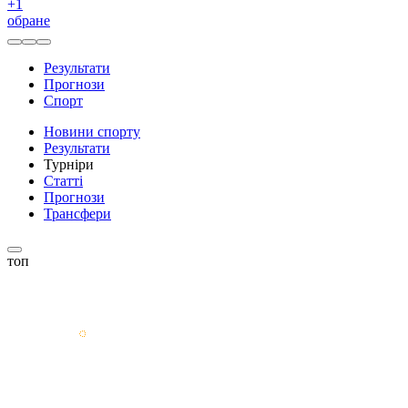
+
1
обране
Результати
Прогнози
Спорт
Новини спорту
Результати
Турніри
Статті
Прогнози
Трансфери
топ