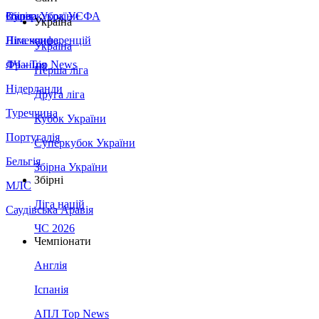
Збірна України
Італія
Суперкубок УЄФА
Україна
Німеччина
Ліга конференцій
Україна
Франція
ЛЧ - Top News
Перша ліга
Нідерланди
Друга ліга
Туреччина
Кубок України
Португалія
Суперкубок України
Бельгія
Збірна України
Збірні
МЛС
Ліга націй
Саудівська Аравія
ЧС 2026
Чемпіонати
Англія
Іспанія
АПЛ Top News