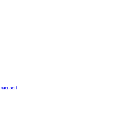
ласності