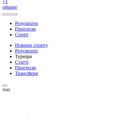
+
1
обране
Результати
Прогнози
Спорт
Новини спорту
Результати
Турніри
Статті
Прогнози
Трансфери
топ